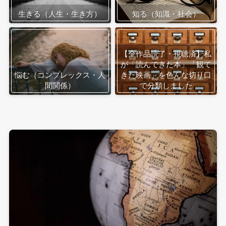
生きる（人生・生き方）
知る（知識・社会）
【全作品読了・視聴済】私
が「読んできた本」「観て
悩む（コンプレックス・人
きた映画」を色んな切り口
間関係）
で分類しました