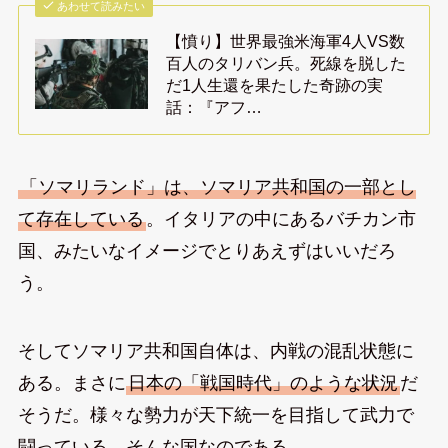
あわせて読みたい
【憤り】世界最強米海軍4人VS数
百人のタリバン兵。死線を脱した
だ1人生還を果たした奇跡の実
話：『アフ…
「ソマリランド」は、ソマリア共和国の一部とし
て存在している
。イタリアの中にあるバチカン市
国、みたいなイメージでとりあえずはいいだろ
う。
そしてソマリア共和国自体は、内戦の混乱状態に
ある。まさに
日本の「戦国時代」のような状況
だ
そうだ。様々な勢力が天下統一を目指して武力で
闘っている、そんな国なのである。