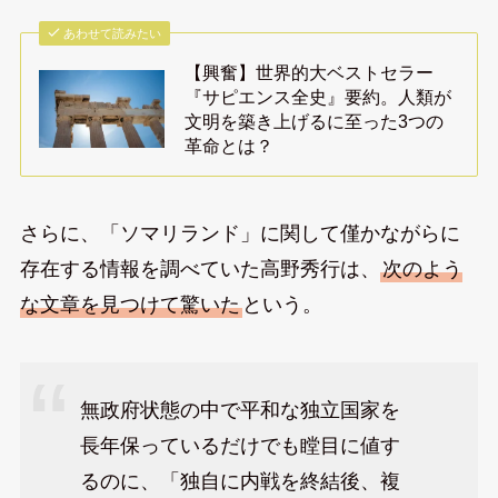
あわせて読みたい
【興奮】世界的大ベストセラー
『サピエンス全史』要約。人類が
文明を築き上げるに至った3つの
革命とは？
さらに、「ソマリランド」に関して僅かながらに
存在する情報を調べていた高野秀行は、
次のよう
な文章を見つけて驚いた
という。
無政府状態の中で平和な独立国家を
長年保っているだけでも瞠目に値す
るのに、「独自に内戦を終結後、複