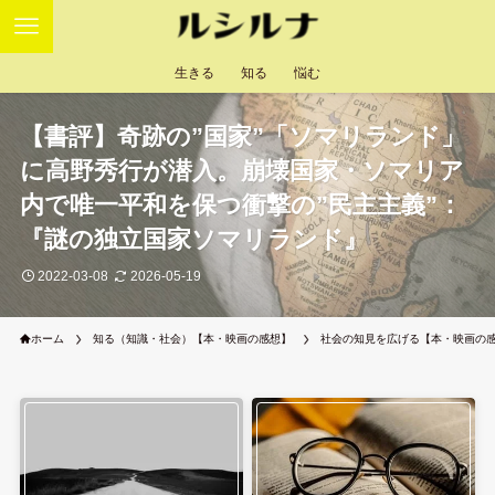
生きる
知る
悩む
【書評】奇跡の”国家”「ソマリランド」
に高野秀行が潜入。崩壊国家・ソマリア
内で唯一平和を保つ衝撃の”民主主義”：
『謎の独立国家ソマリランド』
2022-03-08
2026-05-19
ホーム
知る（知識・社会）【本・映画の感想】
社会の知見を広げる【本・映画の