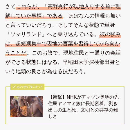
さて
これらが、「高野秀行が現地入りする前に理
解していた事柄」である
。ほぼなんの情報も無い
と言っていいだろう。そしてそんな状態で単身
「ソマリランド」へと乗り込んでいる。
彼の強み
は、超短期集中で現地の言葉を習得してから向か
うことだ
。このお陰で、現地住民と一通りの会話
ができる状態にはなる。早稲田大学探検部出身と
いう地頭の良さが為せる技だろう。
あわせて読みたい
【衝撃】NHKがアマゾン奥地の先
住民ヤノマミ族に長期密着。剥き
出しの生と死、文明との共存の難
しさ