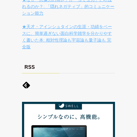
れるのか？: 「隠れネガティブ」的コミュニケー
ション能力
★天才・アインシュタインの生涯・功績をベー
スに、簡単過ぎない面白科学雑学を分かりやす
く書いた本: 相対性理論も宇宙論も量子論も 完
全版
RSS