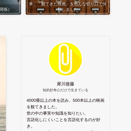
本」「観てきた映画」を色んな切り口で分
関係）
類しました
犀川後藤
知的好奇心だけで生きている
4000冊以上の本を読み、500本以上の映画
を観てきました。
世の中の事実や知識を知りたい。
言語化しにくいことを言語化するのが好
き。