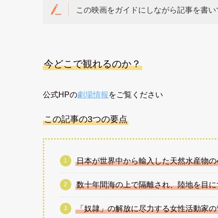
この映画をガイドにしながら記事を書い
今どこで観れるのか？
公式HPの
劇場情報
をご覧ください
この記事の3つの要点
日本が世界中から輸入した天然水産物の4
数十年間海の上で隔離され、陸地を目に
「奴隷」の解放に尽力する女性活動家の