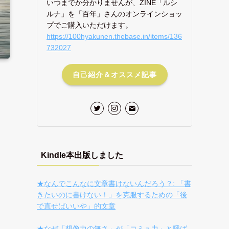
いつまでか分かりませんが、ZINE「ルシ
ルナ」を「百年」さんのオンラインショッ
プでご購入いただけます。
https://100hyakunen.thebase.in/items/136
732027
自己紹介＆オススメ記事
Kindle本出版しました
★なんでこんなに文章書けないんだろう？: 「書
きたいのに書けない！」を克服するための「後
で直せばいいや」的文章
★なぜ「想像力の無さ」が「コミュ力」と呼ば