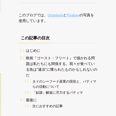
このブログでは、
Unsplash
と
Pixabay
の写真を
使用しています。
この記事の目次
はじめに
映画『ゴースト・フリート』で描かれる問
題は私たちにも関係する。我々が食べてい
る魚は”違法”に獲られたものかもしれないの
だ
タイのシーフード産業の現状と、パティマ
らの活動について
「奴隷」解放に尽力するパティマ
最後に
次におすすめの記事