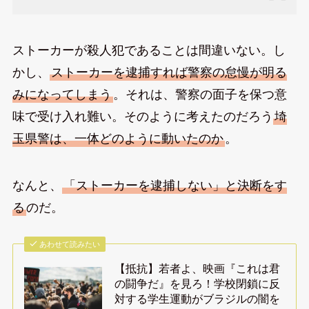
ストーカーが殺人犯であることは間違いない。し
かし、
ストーカーを逮捕すれば警察の怠慢が明る
みになってしまう
。それは、警察の面子を保つ意
味で受け入れ難い。そのように考えたのだろう
埼
玉県警は、一体どのように動いたのか
。
なんと、
「ストーカーを逮捕しない」と決断をす
る
のだ。
あわせて読みたい
【抵抗】若者よ、映画『これは君
の闘争だ』を見ろ！学校閉鎖に反
対する学生運動がブラジルの闇を