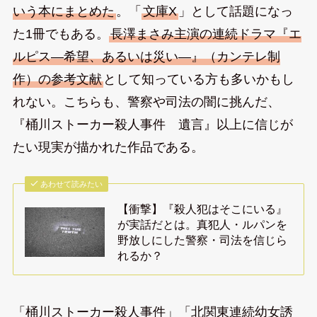
いう本にまとめた
。「
文庫X
」として話題になっ
た1冊でもある。
長澤まさみ主演の連続ドラマ『エ
ルピス—希望、あるいは災い—』（カンテレ制
作）の参考文献
として知っている方も多いかもし
れない。こちらも、警察や司法の闇に挑んだ、
『桶川ストーカー殺人事件 遺言』以上に信じが
たい現実が描かれた作品である。
あわせて読みたい
【衝撃】『殺人犯はそこにいる』
が実話だとは。真犯人・ルパンを
野放しにした警察・司法を信じら
れるか？
「桶川ストーカー殺人事件」「北関東連続幼女誘