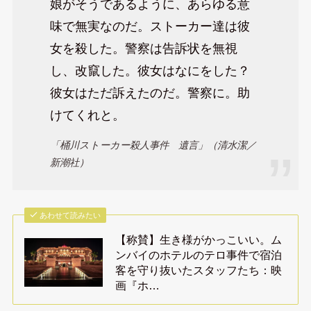
娘がそうであるように、あらゆる意
味で無実なのだ。ストーカー達は彼
女を殺した。警察は告訴状を無視
し、改竄した。彼女はなにをした？
彼女はただ訴えたのだ。警察に。助
けてくれと。
「桶川ストーカー殺人事件 遺言」（清水潔／
新潮社）
あわせて読みたい
【称賛】生き様がかっこいい。ム
ンバイのホテルのテロ事件で宿泊
客を守り抜いたスタッフたち：映
画『ホ…