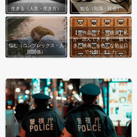
生きる（人生・生き方）
知る（知識・社会）
【全作品読了・視聴済】私
が「読んできた本」「観て
悩む（コンプレックス・人
きた映画」を色んな切り口
間関係）
で分類しました