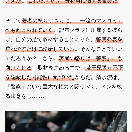
さえた
。
これだけでも十分称賛に値する奮闘だ
。
そして
著者の怒りはさらに、「一流のマスコミ」
へも向けられていく
。記者クラブに所属する彼ら
は、自分の足で取材することよりも、
警察発表を
垂れ流すだけに終始している
。そんなことでいい
のだろうか？ さらに
著者の怒りは「警察」にも
向けられる
。取材を進める中で、
埼玉県警が不正
を隠蔽した可能性に気づいた
からだ。清水潔は、
「警察」という巨大な権力と闘うべく、ペンを執
る決意をし……。