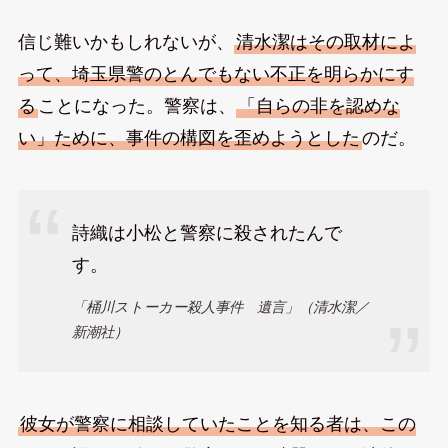
信じ難いかもしれないが、
清水潔はその取材によ
って、埼玉県警のとんでもない不正を明らかにす
る
ことになった。警察は、
「自らの非を認めな
い」ために、事件の構図を歪めようとした
のだ。
詩織は小松と警察に殺されたんで
す。
「桶川ストーカー殺人事件 遺言」（清水潔／
新潮社）
彼女が警察に相談していたことを知る者は、この