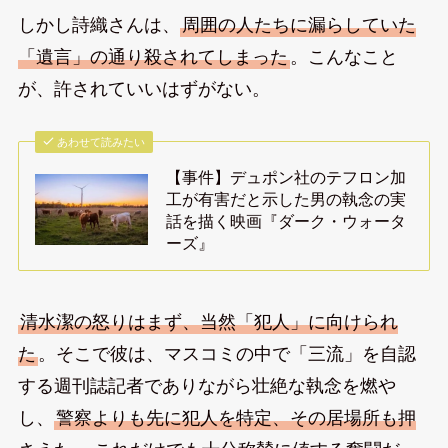
しかし詩織さんは、
周囲の人たちに漏らしていた
「遺言」の通り殺されてしまった
。こんなこと
が、許されていいはずがない。
あわせて読みたい
【事件】デュポン社のテフロン加
工が有害だと示した男の執念の実
話を描く映画『ダーク・ウォータ
ーズ』
清水潔の怒りはまず、当然「犯人」に向けられ
た
。そこで彼は、マスコミの中で「三流」を自認
する週刊誌記者でありながら壮絶な執念を燃や
し、
警察よりも先に犯人を特定、その居場所も押