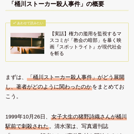
「桶川ストーカー殺人事件」の概要
あわせて読みたい
【実話】権力の濫用を監視するマ
スコミが「教会の暗部」を暴く映
画『スポットライト』が現代社会
を斬る
まずは、
「桶川ストーカー殺人事件」がどう展開
し、著者がどのように関わったのか
をまとめてお
こう。
1999年10月26日、
女子大生の猪野詩織さんが桶川
駅前で刺殺された
。清水潔は、写真週刊誌