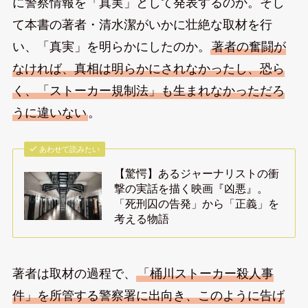
に警察情報を「真実」として発表するのか。そし
て本書の著者・清水潔がいかに壮絶な取材を行
い、「真実」を明らかにしたのか。
著者の奮闘が
なければ、真相は明らかにされなかったし、恐ら
く、「ストーカー規制法」も生まれなかっただろ
うに違いない
。
あわせて読みたい
【驚愕】あるジャーナリストの衝
撃の実話を描く映画『凶悪』。
「死刑囚の告発」から「正義」を
考える物語
著者は取材の過程で、
「桶川ストーカー殺人事
件」を所管する警察署に出向き、このように告げ