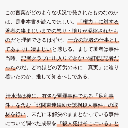
この言葉がどのような状況で発されたものなのか
は、是非本書を読んでほしい。
「権力」に対する
著者の凄まじいまでの怒り・憤りが凝縮されたも
の
だと理解できるはずだ。
一介の記者の仕事とし
てあまりに凄まじい
と感じる。まして著者は事件
当時、
記者クラブに出入りできない週刊誌記者だ
った
のだ。どれほどの苦労の末に「真実」に辿り
着いたのか、推して知るべしである。
清水潔は後に、有名な冤罪事件である「足利事
件」を含む「北関東連続幼女誘拐殺人事件」の取
材を行い
、未だに未解決のままとなっている事件
について調べた成果を
『殺人犯はそこにいる』と