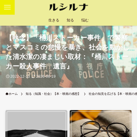
生きる
知る
悩む
【執念】「桶川ストーカー事件」で警察
とマスコミの怠慢を暴き、社会を動かし
た清水潔の凄まじい取材：『桶川ストー
カー殺人事件 遺言』
2022-12-13
2026-06-19
ホーム
知る（知識・社会）【本・映画の感想】
社会の知見を広げる【本・映画の