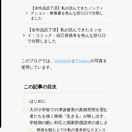
【全作品読了済】私が読んできたノンフィ
クション・教養書を色んな切り口で分類し
ました
【全作品読了済】私が読んできたエッセ
イ・コミック・自己啓発本を色んな切り口
で分類しました
このブログでは、
Unsplash
と
Pixabay
の写真を
使用しています。
この記事の目次
はじめに
大川小学校での津波被害の真相究明を望む
者たちを描く映画『生きる』が映し出す、
学校側の酷い対応と国家賠償請求の虚しさ
映画を観た上での私の基本的なスタンス