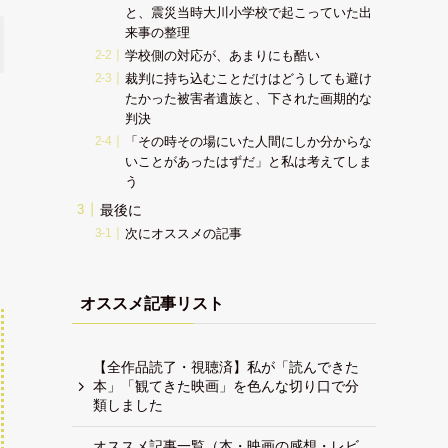
と、震災当時大川小学校で起こっていた出
来事の整理
学校側の対応が、あまりにも酷い
裁判に持ち込むことだけはどうしても避け
たかった被害者遺族と、下された画期的な
判決
「その時その場にいた人間にしか分からな
いことがあったはずだ」と私は考えてしま
う
最後に
次にオススメの記事
オススメ記事リスト
【全作品読了・視聴済】私が「読んできた
本」「観てきた映画」を色んな切り口で分
類しました
オススメ記事一覧（本・映画の感想・レビ