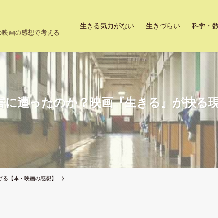
生きる気力がない
生きづらい
科学・
上の映画の感想で考える
害に遭ったのか？映画『生きる』が抉る
げる【本・映画の感想】