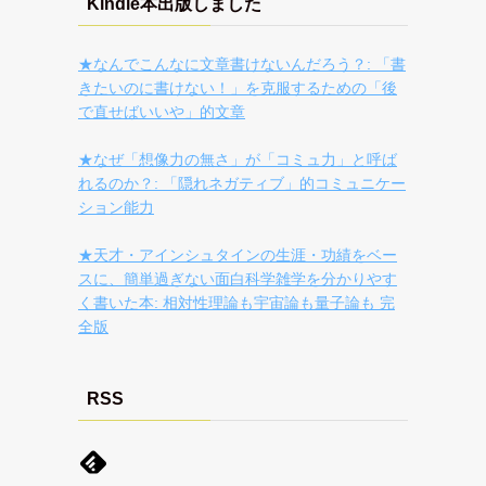
Kindle本出版しました
★なんでこんなに文章書けないんだろう？: 「書
きたいのに書けない！」を克服するための「後
で直せばいいや」的文章
★なぜ「想像力の無さ」が「コミュ力」と呼ば
れるのか？: 「隠れネガティブ」的コミュニケー
ション能力
★天才・アインシュタインの生涯・功績をベー
スに、簡単過ぎない面白科学雑学を分かりやす
く書いた本: 相対性理論も宇宙論も量子論も 完
全版
RSS