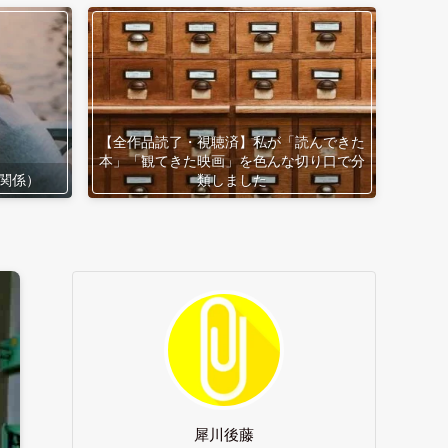
【全作品読了・視聴済】私が「読んできた
本」「観てきた映画」を色んな切り口で分
関係）
類しました
犀川後藤