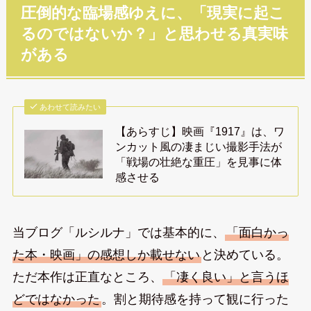
圧倒的な臨場感ゆえに、「現実に起こ
るのではないか？」と思わせる真実味
がある
あわせて読みたい
【あらすじ】映画『1917』は、ワ
ンカット風の凄まじい撮影手法が
「戦場の壮絶な重圧」を見事に体
感させる
当ブログ「ルシルナ」では基本的に、
「面白かっ
た本・映画」の感想しか載せない
と決めている。
ただ本作は正直なところ、
「凄く良い」と言うほ
どではなかった
。割と期待感を持って観に行った