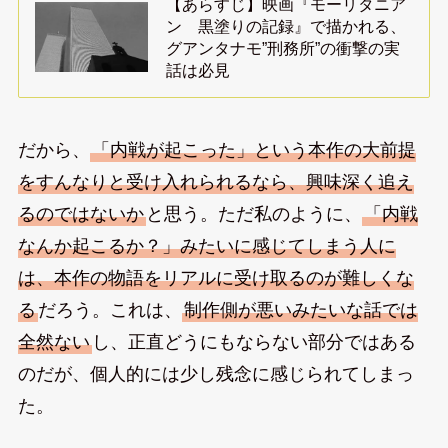
【あらすじ】映画『モーリタニア
ン 黒塗りの記録』で描かれる、
グアンタナモ”刑務所”の衝撃の実
話は必見
だから、
「内戦が起こった」という本作の大前提
をすんなりと受け入れられるなら、興味深く追え
るのではないか
と思う。ただ私のように、
「内戦
なんか起こるか？」みたいに感じてしまう人に
は、本作の物語をリアルに受け取るのが難しくな
る
だろう。これは、
制作側が悪いみたいな話では
全然ない
し、正直どうにもならない部分ではある
のだが、個人的には少し残念に感じられてしまっ
た。