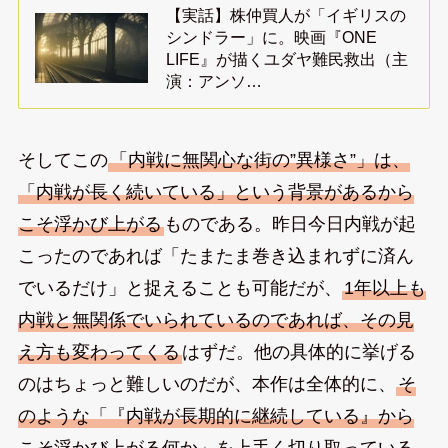
【実話】株仲買人が「イギリスの
シンドラー」に。映画『ONE
LIFE』が描くユダヤ難民救出（主
演：アンソ…
そしてこの
「内戦に無関心な街の”異様さ”」は、
「内戦が長く続いている」という背景があるから
こそ浮かび上がる
ものである。昨日今日内戦が起
こったのであれば「たまたま巻き込まれずに済ん
でいるだけ」と捉えることも可能だが、
1年以上も
内戦と無関係でいられているのであれば、その見
え方も変わってくる
はずだ。他の具体的に挙げる
のはちょっと難しいのだが、本作は全体的に、
そ
のような「『内戦が長期的に継続している』から