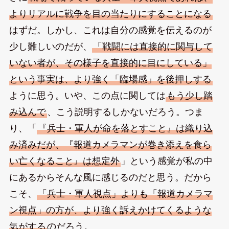
よりリアルに戦争を目の当たりにすることになる
はずだ。しかし、これは自分の感覚を伝えるのが
少し難しいのだが、
「戦闘には直接的に関与して
いない者が、その様子を直接的に目にしている」
という事実は、より強く「臨場感」を後押しする
ように思う。いや、この点に関しては
もう少し踏
み込んで
、こう説明するしかないだろう。つま
り、「
『兵士・軍人が命を落とすこと』は織り込
み済みだが、『報道カメラマンが巻き添えを食ら
い亡くなること』は想定外
」という感覚が私の中
にあるからそんな風に感じるのだと思う。だから
こそ、
「兵士・軍人視点」よりも「報道カメラマ
ン視点」の方が、より強く訴えかけてくるような
気がする
のだろう。