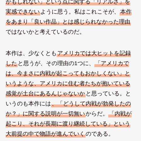
かもしれない」という点に関する「リアルさ」を
実感できない
ように思う。私はこれこそが、
本作
をあまり「良い作品」とは感じられなかった理由
ではないかと考えているのだ。
本作は、少なくとも
アメリカでは大ヒットを記録
した
と思うが、その理由の1つに、
「アメリカで
は、今まさに内戦が起こってもおかしくない」と
いうような、アメリカに住む者たちが抱いている
感覚が土台にあるんじゃないか
と思っている。と
いうのも本作には
、「どうして内戦が勃発したの
か？」に関する説明が一切無い
からだ。
「内戦が
起こり、それが長期に渡り継続している」という
大前提の中で物語が進んでいく
のである。