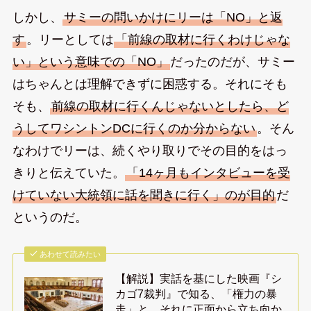
しかし、
サミーの問いかけにリーは「NO」と返
す
。リーとしては
「前線の取材に行くわけじゃな
い」という意味での「NO」
だったのだが、サミー
はちゃんとは理解できずに困惑する。それにそも
そも、
前線の取材に行くんじゃないとしたら、ど
うしてワシントンDCに行くのか分からない
。そん
なわけでリーは、続くやり取りでその目的をはっ
きりと伝えていた。
「14ヶ月もインタビューを受
けていない大統領に話を聞きに行く」のが目的
だ
というのだ。
あわせて読みたい
【解説】実話を基にした映画『シ
カゴ7裁判』で知る、「権力の暴
走」と、それに正面から立ち向か