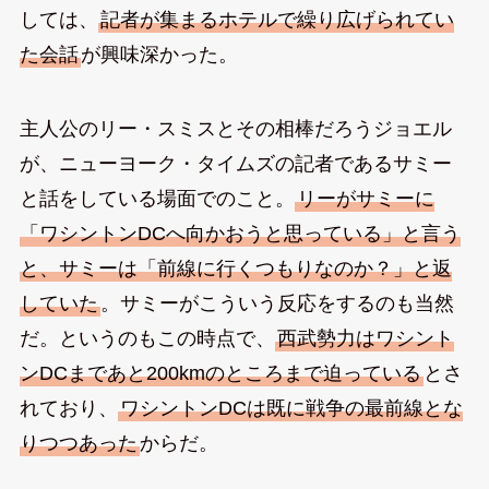
しては、
記者が集まるホテルで繰り広げられてい
た会話
が興味深かった。
主人公のリー・スミスとその相棒だろうジョエル
が、ニューヨーク・タイムズの記者であるサミー
と話をしている場面でのこと。
リーがサミーに
「ワシントンDCへ向かおうと思っている」と言う
と、サミーは「前線に行くつもりなのか？」と返
していた
。サミーがこういう反応をするのも当然
だ。というのもこの時点で、
西武勢力はワシント
ンDCまであと200kmのところまで迫っている
とさ
れており、
ワシントンDCは既に戦争の最前線とな
りつつあった
からだ。