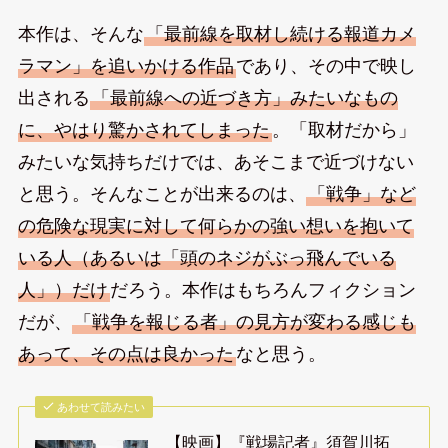
本作は、そんな
「最前線を取材し続ける報道カメ
ラマン」を追いかける作品
であり、その中で映し
出される
「最前線への近づき方」みたいなもの
に、やはり驚かされてしまった
。「取材だから」
みたいな気持ちだけでは、あそこまで近づけない
と思う。そんなことが出来るのは、
「戦争」など
の危険な現実に対して何らかの強い想いを抱いて
いる人（あるいは「頭のネジがぶっ飛んでいる
人」）だけ
だろう。本作はもちろんフィクション
だが、
「戦争を報じる者」の見方が変わる感じも
あって、その点は良かった
なと思う。
あわせて読みたい
【映画】『戦場記者』須賀川拓