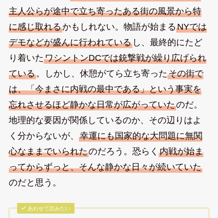
主人公らが途中で立ち寄ったある街の風景から特
に感じ取れる
かもしれない。物語が始まる
NYでは
デモなどが盛んに行われている
し、最終的にたど
り着いた
ワシントンDCでは銃撃戦が繰り広げられ
ている
。しかし、休憩がてら立ち寄った
その街で
は、「今まさに内戦の最中である」という事実を
忘れさせるほど静かな日常が広がっていた
のだ。
地理的な要因が関係しているのか、その辺りはよ
く分からないが、
幸運にも国家的な大問題に無関
心なままでいられた
のだろう。恐らく
内戦が始ま
ってからずっと、そんな静かな日々が続いていた
のだと思う。
あわせて読みたい