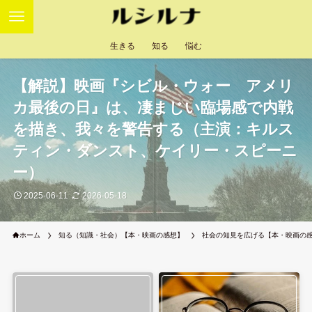
生きる
知る
悩む
【解説】映画『シビル・ウォー アメリ
カ最後の日』は、凄まじい臨場感で内戦
を描き、我々を警告する（主演：キルス
ティン・ダンスト、ケイリー・スピーニ
ー）
2025-06-11
2026-05-18
ホーム
知る（知識・社会）【本・映画の感想】
社会の知見を広げる【本・映画の