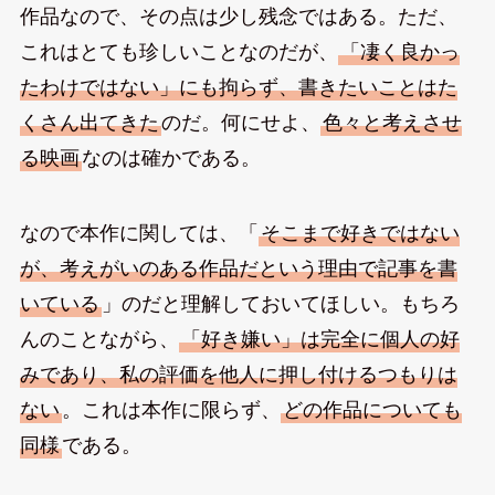
作品なので、その点は少し残念ではある。ただ、
これはとても珍しいことなのだが、
「凄く良かっ
たわけではない」にも拘らず、書きたいことはた
くさん出てきた
のだ。何にせよ、
色々と考えさせ
る映画
なのは確かである。
なので本作に関しては、「
そこまで好きではない
が、考えがいのある作品だという理由で記事を書
いている
」のだと理解しておいてほしい。もちろ
んのことながら、
「好き嫌い」は完全に個人の好
みであり、私の評価を他人に押し付けるつもりは
ない
。これは本作に限らず、
どの作品についても
同様
である。