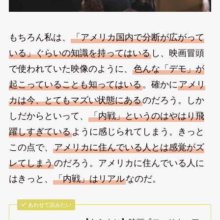
もちろん私は、
「アメリカ国内で分断が広がって
いる」ぐらいの知識を持ってはいる
し、映画冒頭
で使われていた映像のように、
色んな「デモ」が
起こっていることも知ってはいる
。確かに
アメリ
カは今、とてもマズい状態にある
のだろう。しか
しだからといって、
「内戦」というのはやはり飛
躍しすぎている
ように感じられてしまう。きっと
この点で、
アメリカに住んでいる人とは感覚がズ
レてしまう
のだろう。アメリカに住んでいる人に
はきっと、
「内戦」はリアル
なのだ。
あわせて読みたい