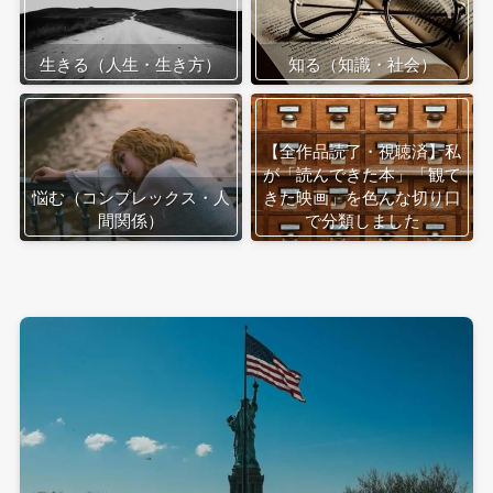
生きる（人生・生き方）
知る（知識・社会）
【全作品読了・視聴済】私
が「読んできた本」「観て
悩む（コンプレックス・人
きた映画」を色んな切り口
間関係）
で分類しました