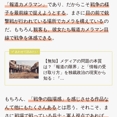
「報道カメラマン」
であり、だからこそ
戦争の様
子を最前線で捉えようとする
。まさに
目の前で銃
撃戦が行われている場所でカメラを構えている
の
だ。もちろん
観客も、彼女たち報道カメラマン目
線で戦争を体感できる
。
あわせて読みたい
【無知】メディアの問題の本質
は？「報道の限界」と「情報の受
け取り方」を独裁政治の現実から
知る：『…
もちろん、
「戦争の臨場感」を感じさせる作品な
んて他にもたくさんある
とは思う。それこそ、ま
さに
戦場で戦っている兵士・軍人視点であれば、