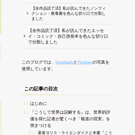
【全作品読了済】私が読んできたノンフィ
クション・教養書を色んな切り口で分類し
ました
【全作品読了済】私が読んできたエッセ
イ・コミック・自己啓発本を色んな切り口
で分類しました
このブログでは、
Unsplash
と
Pixabay
の写真を
使用しています。
この記事の目次
はじめに
『こうして世界は誤解する』は、世界的評
価を得た記者が驚くべき「報道の現実」を
突きつける
著者ヨリス・ライエンダイクと本書『こう