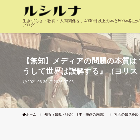
生きづらさ・教養・人間関係を、4000冊以上の本と500本以
ブログ
【無知】メディアの問題の本質は
うして世界は誤解する』（ヨリス
2021-06-30
2026-07-08
ホーム
知る（知識・社会）【本・映画の感想】
社会の知見を広