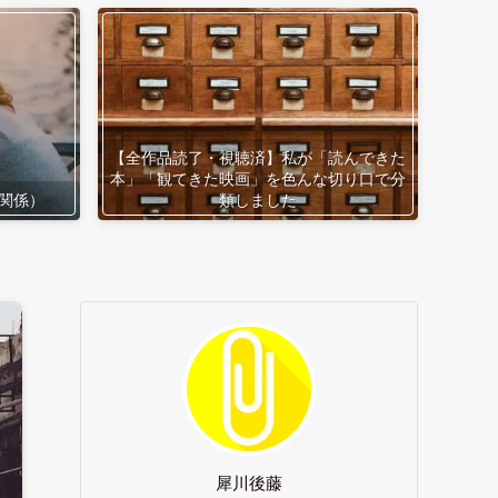
【全作品読了・視聴済】私が「読んできた
本」「観てきた映画」を色んな切り口で分
関係）
類しました
犀川後藤