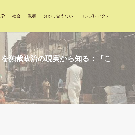
数学
社会
教養
分かり合えない
コンプレックス
」を独裁政治の現実から知る：『こ