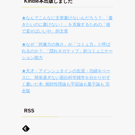
Kindle本出版しました
★なんでこんなに文章書けないんだろう？: 「書
きたいのに書けない！」を克服するための「後
で直せばいいや」的文章
★なぜ「想像力の無さ」が「コミュ力」と呼ば
れるのか？: 「隠れネガティブ」的コミュニケー
ション能力
★天才・アインシュタインの生涯・功績をベー
スに、簡単過ぎない面白科学雑学を分かりやす
く書いた本: 相対性理論も宇宙論も量子論も 完
全版
RSS