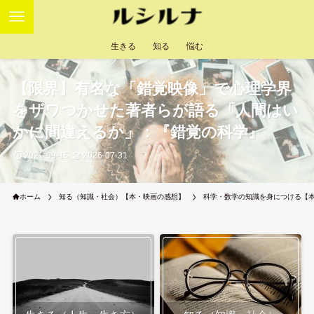
生きる
知る
悩む
【限界】有名な「錯覚映像」で心理学界
をザワつかせた著者らが語る「人間はい
かに間違えるか」：『錯覚の科学』
2021-09-15
2026-07-31
ホーム
知る（知識・社会）【本・映画の感想】
科学・数学の知識を身につける【