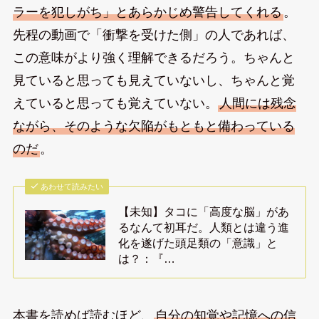
ラーを犯しがち」とあらかじめ警告してくれる
。
先程の動画で「衝撃を受けた側」の人であれば、
この意味がより強く理解できるだろう。ちゃんと
見ていると思っても見えていないし、ちゃんと覚
えていると思っても覚えていない。
人間には残念
ながら、そのような欠陥がもともと備わっている
のだ
。
あわせて読みたい
【未知】タコに「高度な脳」があ
るなんて初耳だ。人類とは違う進
化を遂げた頭足類の「意識」と
は？：『…
本書を読めば読むほど、
自分の知覚や記憶への信