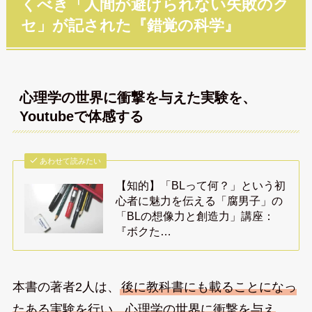
くべき「人間が避けられない失敗のク
セ」が記された『錯覚の科学』
心理学の世界に衝撃を与えた実験を、
Youtubeで体感する
あわせて読みたい
【知的】「BLって何？」という初
心者に魅力を伝える「腐男子」の
「BLの想像力と創造力」講座：
『ボクた…
本書の著者2人は、
後に教科書にも載ることになっ
たある実験を行い、心理学の世界に衝撃を与え