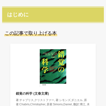
はじめに
この記事で取り上げる本
錯覚の科学 (文春文庫)
著:チャブリス,クリストファー, 著:シモンズ,ダニエル, 原
著:Chabris,Christopher, 原著:Simons,Daniel, 翻訳:博江, 木