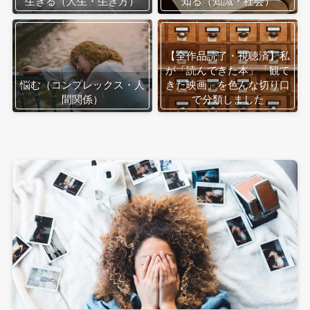
生きる（人生・生き方）
知る（知識・社会）
【全作品読了・視聴済】私
が「読んできた本」「観て
悩む（コンプレックス・人
きた映画」を色んな切り口
間関係）
で分類しました