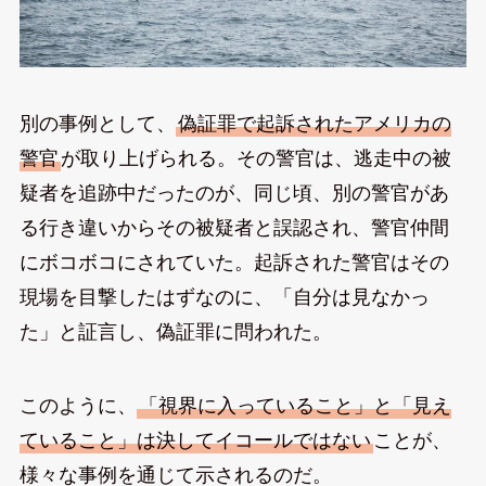
別の事例として、
偽証罪で起訴されたアメリカの
警官
が取り上げられる。その警官は、逃走中の被
疑者を追跡中だったのが、同じ頃、別の警官があ
る行き違いからその被疑者と誤認され、警官仲間
にボコボコにされていた。起訴された警官はその
現場を目撃したはずなのに、「自分は見なかっ
た」と証言し、偽証罪に問われた。
このように、
「視界に入っていること」と「見え
ていること」は決してイコールではない
ことが、
様々な事例を通じて示されるのだ。