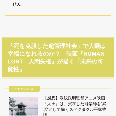
せん
「死を克服した超管理社会」で人類は
幸福になれるのか？ 映画『HUMAN
LOST 人間失格』が描く「未来の可
能性」
あわせて読みたい
【感想】湯浅政明監督アニメ映画
『犬王』は、実在した能楽師を”異
形”として描くスペクタクル平家物
語