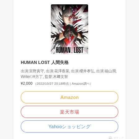
HUMAN LOST 人間失格
出演:宮野真守, 出演:花澤香菜, 出演:櫻井孝弘, 出演:福山潤,
Writer:冲方丁, 監督:木﨑文智
¥2,000
（2022/10/27 20:18時点 | Amazon調べ）
Amazon
楽天市場
Yahooショッピング
ポチップ