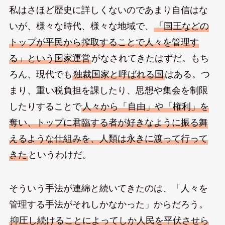
私はさほど歴史に詳しくないのであまり自信はな
いが、様々な時代、様々な地域で、
「国王などの
トップが平民から搾取することで人々を管理す
る」という国家運営
がなされてきたはずだ。もち
ろん、現代でも
独裁国家と呼ばれる国
はある。つ
まり、重い税負担を課したり、思想や集会を制限
したりすることで
人々から「自由」や「権利」を
奪い、トップに君臨する者が好きなように振る舞
えるような仕組みを、人類は永きに渡って行って
きた
というわけだ。
そういう手法が連綿と続いてきたのは、「人々を
管理する手法がそれしかなかった」からだろう。
抑圧し続けることによってしか人民を平伏させら