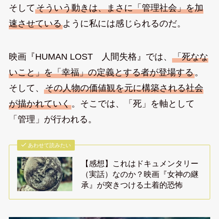
そして
そういう動きは、まさに「管理社会」を加
速させている
ように私には感じられるのだ。
映画『HUMAN LOST 人間失格』では、
「死なな
いこと」を「幸福」の定義とする者が登場する
。
そして、
その人物の価値観を元に構築される社会
が描かれていく
。そこでは、「死」を軸として
「管理」が行われる。
あわせて読みたい
【感想】これはドキュメンタリー
（実話）なのか？映画『女神の継
承』が突きつける土着的恐怖