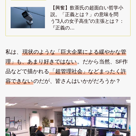
【興奮】飲茶氏の超面白い哲学小
説。「正義とは？」の意味を問
う”3人の女子高生”の主張とは？：
『正義の…
私は、
現状のような「巨大企業による緩やかな管
理」も、あまり好きではない
。だから当然、SF作
品などで描かれる
「超管理社会」などまったく許
容できない
のだが、皆さんはいかがだろうか？