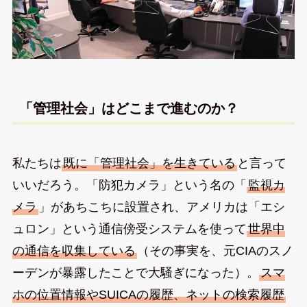
「管理社会」はどこまで進むのか？
私たちは
既に「管理社会」を生きている
と言って
いいだろう。「防犯カメラ」という名の「
監視カ
メラ
」があちこちに設置され、アメリカは「エシ
ュロン」という通信傍受システムを使って
世界中
の通信を収集している
（その事実を、元CIAのスノ
ーデンが暴露したことで大騒ぎになった）。
スマ
ホの位置情報やSUICAの履歴、ネットの検索履歴