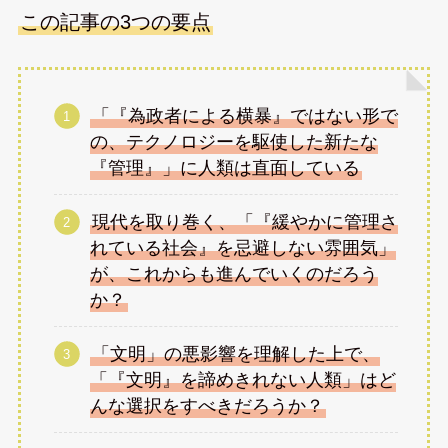
この記事の3つの要点
「『為政者による横暴』ではない形で
の、テクノロジーを駆使した新たな
『管理』」に人類は直面している
現代を取り巻く、「『緩やかに管理さ
れている社会』を忌避しない雰囲気」
が、これからも進んでいくのだろう
か？
「文明」の悪影響を理解した上で、
「『文明』を諦めきれない人類」はど
んな選択をすべきだろうか？