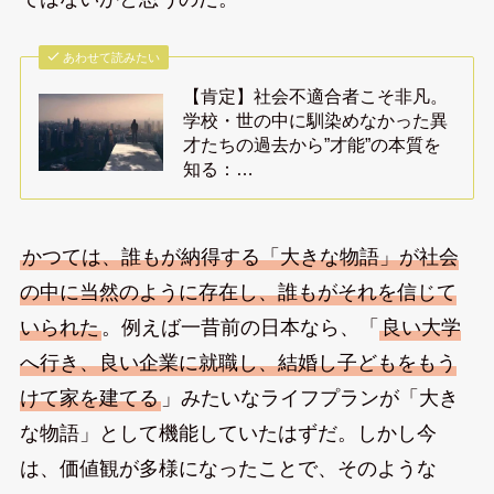
あわせて読みたい
【肯定】社会不適合者こそ非凡。
学校・世の中に馴染めなかった異
才たちの過去から”才能”の本質を
知る：…
かつては、誰もが納得する「大きな物語」が社会
の中に当然のように存在し、誰もがそれを信じて
いられた
。例えば一昔前の日本なら、「
良い大学
へ行き、良い企業に就職し、結婚し子どもをもう
けて家を建てる
」みたいなライフプランが「大き
な物語」として機能していたはずだ。しかし今
は、価値観が多様になったことで、そのような