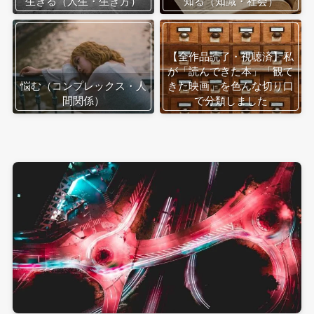
生きる（人生・生き方）
知る（知識・社会）
【全作品読了・視聴済】私
が「読んできた本」「観て
悩む（コンプレックス・人
きた映画」を色んな切り口
間関係）
で分類しました