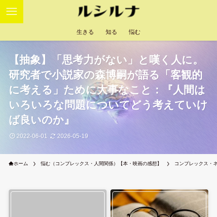
生きる
知る
悩む
【抽象】「思考力がない」と嘆く人に。
研究者で小説家の森博嗣が語る「客観的
に考える」ために大事なこと：『人間は
いろいろな問題についてどう考えていけ
ば良いのか』
2022-06-01
2026-05-19
ホーム
悩む（コンプレックス・人間関係）【本・映画の感想】
コンプレックス・