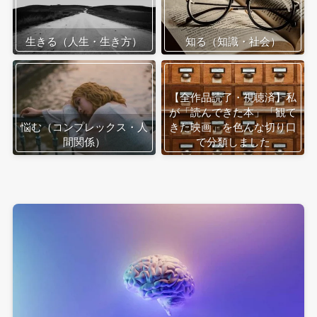
生きる（人生・生き方）
知る（知識・社会）
【全作品読了・視聴済】私
が「読んできた本」「観て
悩む（コンプレックス・人
きた映画」を色んな切り口
間関係）
で分類しました