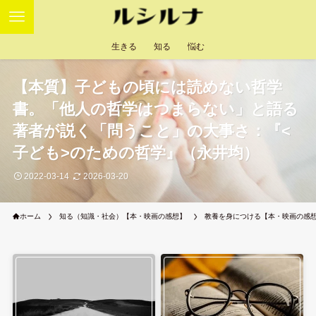
生きる
知る
悩む
【本質】子どもの頃には読めない哲学
書。「他人の哲学はつまらない」と語る
著者が説く「問うこと」の大事さ：『<
子ども>のための哲学』（永井均）
2022-03-14
2026-03-20
ホーム
知る（知識・社会）【本・映画の感想】
教養を身につける【本・映画の感