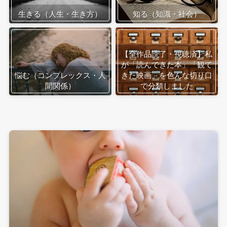
生きる（人生・生き方）
知る（知識・社会）
【全作品読了・視聴済】私
が「読んできた本」「観て
悩む（コンプレックス・人
きた映画」を色んな切り口
間関係）
で分類しました