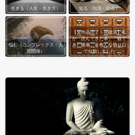
生きる（人生・生き方）
知る（知識・社会）
【全作品読了・視聴済】私
が「読んできた本」「観て
悩む（コンプレックス・人
きた映画」を色んな切り口
間関係）
で分類しました