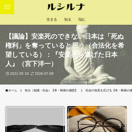
生きる
知る
悩む
【議論】安楽死のできない日本は「死ぬ
権利」を奪っていると思う（合法化を希
望している）：『安楽死を遂げた日本
人』（宮下洋一）
2021-05-18
2026-07-08
ホーム
知る（知識・社会）【本・映画の感想】
社会の知見を広げる【本・映画の