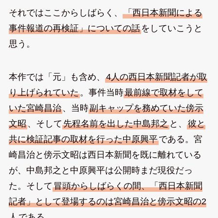
それではここからしばらく、
「西日本新聞による
事件報道の再検証」についての話
をしていこうと
思う。
本作では「元」も含め、
4人の西日本新聞記者が取
り上げられていた
。事件当時
最前線で取材をして
いた宮崎昌治
、当時
副キャップを務めていた傍示
文昭
、そして
先程名前を出した中島邦之
と、
彼と
共に検証記事の取材を行った中原興平
である。宮
崎昌治と傍示文昭は西日本新聞を既に離れている
が、中島邦之と中原興平は公開時まだ現役だっ
た。そして
冒頭からしばらくの間、「西日本新聞
記者」として登場するのは宮崎昌治と傍示文昭の2
人
である。