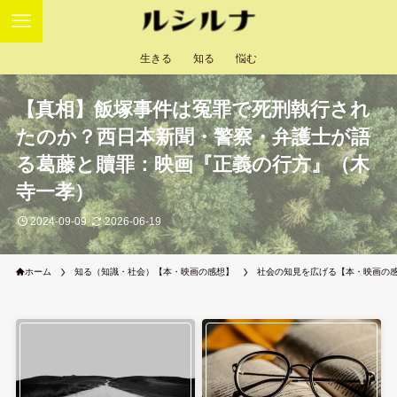
生きる
知る
悩む
【真相】飯塚事件は冤罪で死刑執行され
たのか？西日本新聞・警察・弁護士が語
る葛藤と贖罪：映画『正義の行方』（木
寺一孝）
2024-09-09
2026-06-19
ホーム
知る（知識・社会）【本・映画の感想】
社会の知見を広げる【本・映画の