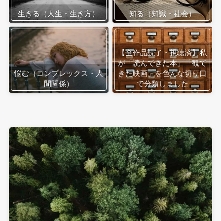
生きる（人生・生き方）
知る（知識・社会）
【全作品読了・視聴済】私
が「読んできた本」「観て
悩む（コンプレックス・人
きた映画」を色んな切り口
間関係）
で分類しました