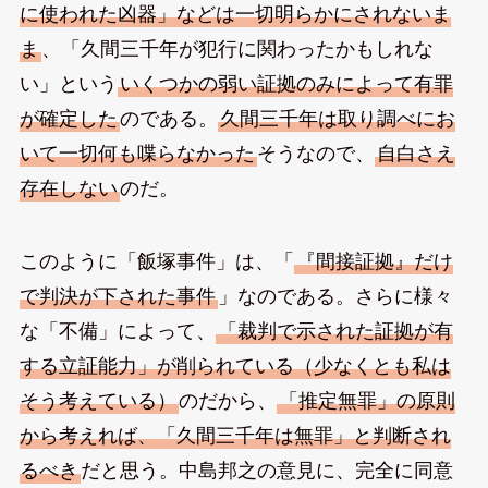
に使われた凶器」などは一切明らかにされないま
ま
、「久間三千年が犯行に関わったかもしれな
い」という
いくつかの弱い証拠のみによって有罪
が確定した
のである。
久間三千年は取り調べにお
いて一切何も喋らなかった
そうなので、
自白さえ
存在しない
のだ。
このように「飯塚事件」は、「
『間接証拠』だけ
で判決が下された事件
」なのである。さらに様々
な「不備」によって、
「裁判で示された証拠が有
する立証能力」が削られている（少なくとも私は
そう考えている）
のだから、
「推定無罪」の原則
から考えれば、「久間三千年は無罪」と判断され
るべき
だと思う。中島邦之の意見に、完全に同意