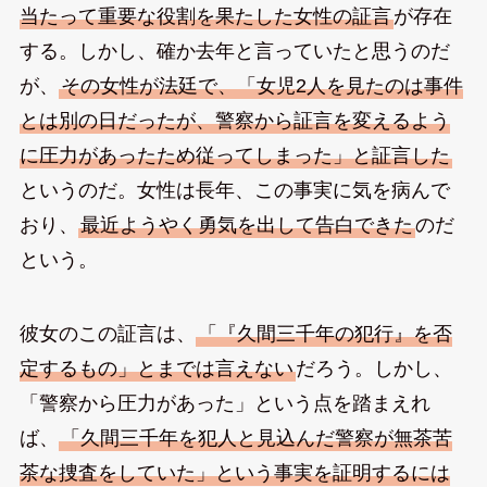
当たって重要な役割を果たした女性の証言
が存在
する。しかし、確か去年と言っていたと思うのだ
が、
その女性が法廷で、「女児2人を見たのは事件
とは別の日だったが、警察から証言を変えるよう
に圧力があったため従ってしまった」と証言した
というのだ。女性は長年、この事実に気を病んで
おり、
最近ようやく勇気を出して告白できた
のだ
という。
彼女のこの証言は、
「『久間三千年の犯行』を否
定するもの」とまでは言えない
だろう。しかし、
「警察から圧力があった」という点を踏まえれ
ば、
「久間三千年を犯人と見込んだ警察が無茶苦
茶な捜査をしていた」という事実を証明するには