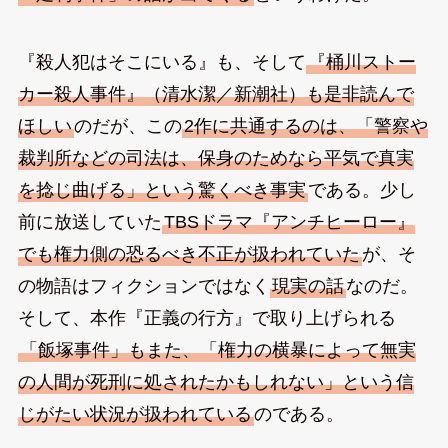
『殺人犯はそこにいる』も、そして
『桶川ストー
カー殺人事件』（清水潔／新潮社）も是非読んで
ほしい
のだが、この
2作に共通するのは、「警察や
裁判所などの司法は、保身のためなら平気で真実
を捻じ曲げる」という驚くべき事実
である。少し
前に放送していた
TBSドラマ『アンチヒーロー』
でも権力側の恐るべき不正が扱われていた
が、そ
の物語はフィクションではなく
現実の話
なのだ。
そして、本作『正義の行方』で取り上げられる
「飯塚事件」もまた、「権力の横暴によって無実
の人間が死刑に処されたかもしれない」という信
じがたい状況が扱われている
のである。