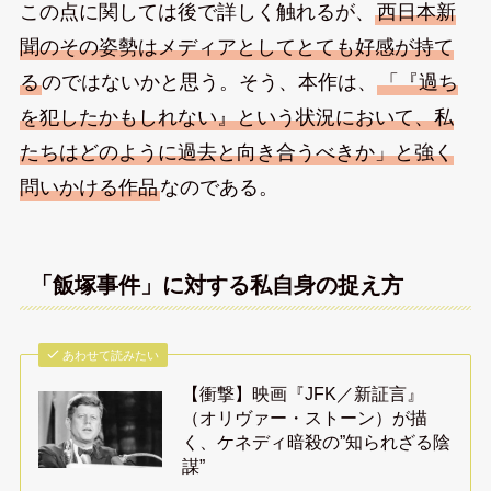
この点に関しては後で詳しく触れるが、
西日本新
聞のその姿勢はメディアとしてとても好感が持て
る
のではないかと思う。そう、本作は、
「『過ち
を犯したかもしれない』という状況において、私
たちはどのように過去と向き合うべきか」と強く
問いかける作品
なのである。
「飯塚事件」に対する私自身の捉え方
あわせて読みたい
【衝撃】映画『JFK／新証言』
（オリヴァー・ストーン）が描
く、ケネディ暗殺の”知られざる陰
謀”