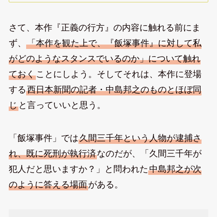
さて、本作『正義の行方』の内容に触れる前にま
ず、
「本作を観た上で、『飯塚事件』に対して私
がどのようなスタンスでいるのか」について触れ
ておく
ことにしよう。そしてそれは、本作に登場
する
西日本新聞の記者・中島邦之のものとほぼ同
じ
と言っていいと思う。
「飯塚事件」では
久間三千年という人物が逮捕さ
れ、既に死刑が執行済
なのだが、「久間三千年が
犯人だと思いますか？」と問われた
中島邦之が次
のように答える場面
がある。