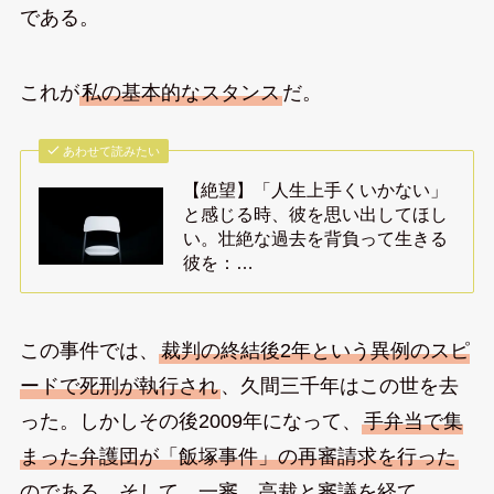
である。
これが
私の基本的なスタンス
だ。
あわせて読みたい
【絶望】「人生上手くいかない」
と感じる時、彼を思い出してほし
い。壮絶な過去を背負って生きる
彼を：…
この事件では、
裁判の終結後2年という異例のスピ
ードで死刑が執行され
、久間三千年はこの世を去
った。しかしその後2009年になって、
手弁当で集
まった弁護団が「飯塚事件」の再審請求を行った
のである。そして、一審、高裁と審議を経て、