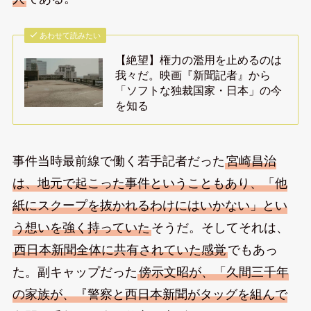
あわせて読みたい
【絶望】権力の濫用を止めるのは
我々だ。映画『新聞記者』から
「ソフトな独裁国家・日本」の今
を知る
事件当時最前線で働く若手記者だった
宮崎昌治
は、地元で起こった事件ということもあり、「他
紙にスクープを抜かれるわけにはいかない」とい
う想いを強く持っていた
そうだ。そしてそれは、
西日本新聞全体に共有されていた感覚
でもあっ
た。副キャップだった
傍示文昭が、「久間三千年
の家族が、『警察と西日本新聞がタッグを組んで