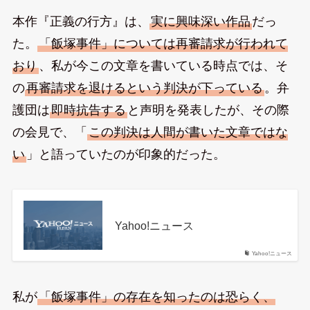
本作『正義の行方』は、
実に興味深い作品
だっ
た。
「飯塚事件」については再審請求が行われて
おり
、私が今この文章を書いている時点では、そ
の
再審請求を退けるという判決が下っている
。弁
護団は
即時抗告する
と声明を発表したが、その際
の会見で、「
この判決は人間が書いた文章ではな
い
」と語っていたのが印象的だった。
Yahoo!ニュース
Yahoo!ニュース
私が
「飯塚事件」の存在を知ったのは恐らく、