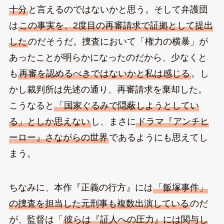
十分
と言えるのではないかと思う。そして弁護団
は
この事実を、2度目の再審請求で証拠として提出
した
のだそうだ。捜査において「権力の横暴」が
あったことが明らかになったのだから、少なくと
も
再審を認めるべきではないかと私は感じる
。し
かし裁判所は先述の通り、再審請求を棄却した。
こうなると
「国家ぐるみで隠蔽しようとしてい
る」としか思えない
し、まさに
ドラマ『アンチヒ
ーロー』さながらの世界
であるようにも思えてし
まう。
ちなみに、本作『正義の行方』には
「飯塚事件」
の捜査を担当した元刑事も複数出演している
のだ
が、監督は「
彼らは『証人への圧力』には関与し