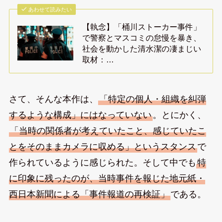
あわせて読みたい
【執念】「桶川ストーカー事件」
で警察とマスコミの怠慢を暴き、
社会を動かした清水潔の凄まじい
取材：…
さて、そんな本作は、
「特定の個人・組織を糾弾
するような構成」にはなっていない
。とにかく、
「当時の関係者が考えていたこと、感じていたこ
とをそのままカメラに収める」というスタンス
で
作られているように感じられた。そして中でも
特
に印象に残ったのが、当時事件を報じた地元紙・
西日本新聞による「事件報道の再検証」
である。