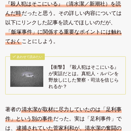
『殺人犯はそこにいる』（清水潔／新潮社）を読
んだ時
だったと思う。その詳しい内容については
以下にリンクした記事を読んでほしいのだが、
「飯塚事件」に関係する重要なポイントには触れ
ておく
ことにしよう。
あわせて読みたい
【衝撃】『殺人犯はそこにいる』
が実話だとは。真犯人・ルパンを
野放しにした警察・司法を信じら
れるか？
著者の
清水潔が取材に尽力していたのは「足利事
件」という別の事件
だった。実は「足利事件」で
は、
逮捕されていた菅家利和が、清水潔の奮闘の