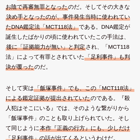
お陰で再審無罪となった
のだ。そしてその大きな
決め手となったのが、事件発生当時に使われてい
たDNA鑑定法「MCT118法」
である。DNA鑑定が
誕生したばかりの頃に使われていたこの手法は、
後に「証拠能力が無い」と判定
され、「MCT118
法」によって有罪とされていた
「足利事件」も判
決が覆った
のだ。
そして実は
「飯塚事件」でも、この「MCT118法」
による鑑定証拠が提出されていた
のである。『殺
人犯はそこにいる』では、そのような繋がりから
「飯塚事件」のことも取り上げられていた。そし
て同じように
本作『正義の行方』にも、少しだけ
「足利事件」の話が出てくる
というわけだ。