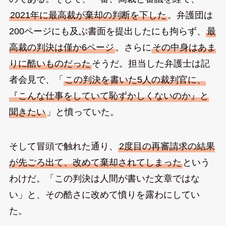
2021年に最高裁が棄却の判断を下した
。弁護団は
200ページにも及ぶ書面を提出したにも拘らず、
最
高裁の判決は僅か6ページ
。さらに
その中身はあま
りに酷いものだった
そうだ。担当した弁護士は記
者会見で、「
この判決を書いた5人の裁判官に、
『こんな仕事をしていて恥ずかしくないのか』と
聞きたい
」と憤っていた。
そして冒頭で触れた通り、
2度目の再審請求の結果
が先ごろ出て、改めて棄却されてしまった
という
わけだ。「この判決は人間が書いた文章ではな
い」と、その酷さに改めて憤りを露わにしてい
た。