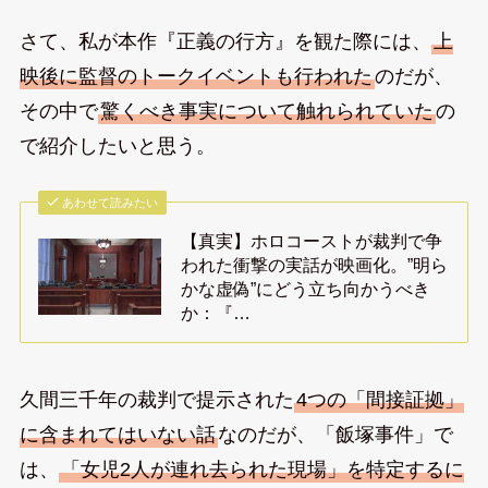
さて、私が本作『正義の行方』を観た際には、
上
映後に監督のトークイベントも行われた
のだが、
その中で
驚くべき事実について触れられていた
の
で紹介したいと思う。
あわせて読みたい
【真実】ホロコーストが裁判で争
われた衝撃の実話が映画化。”明ら
かな虚偽”にどう立ち向かうべき
か：『…
久間三千年の裁判で提示された
4つの「間接証拠」
に含まれてはいない話
なのだが、「飯塚事件」で
は、
「女児2人が連れ去られた現場」を特定するに