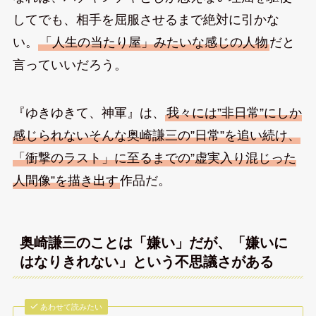
してでも、相手を屈服させるまで絶対に引かな
い。
「人生の当たり屋」みたいな感じの人物
だと
言っていいだろう。
『ゆきゆきて、神軍』は、
我々には”非日常”にしか
感じられないそんな奥崎謙三の”日常”を追い続け、
「衝撃のラスト」に至るまでの”虚実入り混じった
人間像”を描き出す
作品だ。
奥崎謙三のことは「嫌い」だが、「嫌いに
はなりきれない」という不思議さがある
あわせて読みたい