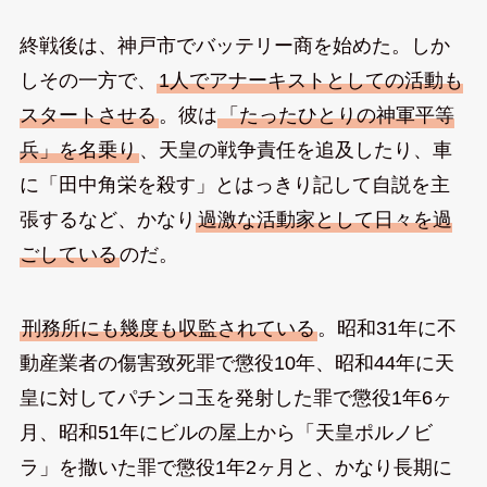
終戦後は、神戸市でバッテリー商を始めた。しか
しその一方で、
1人でアナーキストとしての活動も
スタートさせる
。彼は
「たったひとりの神軍平等
兵」を名乗り
、天皇の戦争責任を追及したり、車
に「田中角栄を殺す」とはっきり記して自説を主
張するなど、かなり
過激な活動家として日々を過
ごしている
のだ。
刑務所にも幾度も収監されている
。昭和31年に不
動産業者の傷害致死罪で懲役10年、昭和44年に天
皇に対してパチンコ玉を発射した罪で懲役1年6ヶ
月、昭和51年にビルの屋上から「天皇ポルノビ
ラ」を撒いた罪で懲役1年2ヶ月と、かなり長期に