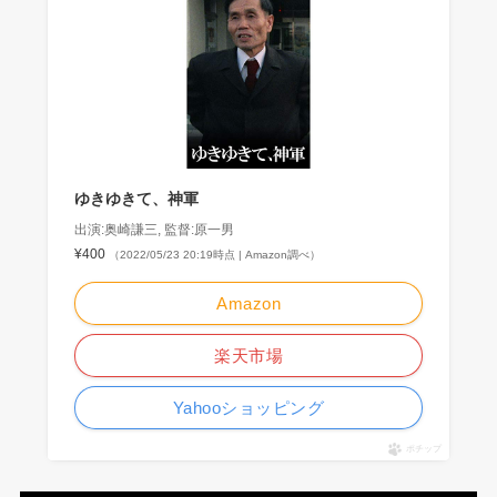
ゆきゆきて、神軍
出演:奥崎謙三, 監督:原一男
¥400
（2022/05/23 20:19時点 | Amazon調べ）
Amazon
楽天市場
Yahooショッピング
ポチップ