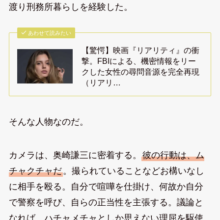
渡り刑務所暮らしを経験した。
あわせて読みたい
【驚愕】映画『リアリティ』の衝
撃。FBIによる、機密情報をリー
クした女性の尋問音源を完全再現
（リアリ…
そんな人物なのだ。
カメラは、奥崎謙三に密着する。
彼の行動は、ム
チャクチャだ
。撮られていることなどお構いなし
に相手を殴る。自分で喧嘩を仕掛け、何故か自分
で警察を呼び、自らの正当性を主張する。議論と
なれば、ハチャメチャとしか思えない理屈を駆使