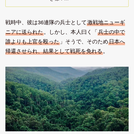
戦時中、彼は36連隊の兵士として
激戦地ニューギ
ニアに送られた
。しかし、本人曰く「
兵士の中で
誰よりも上官を殴った
」そうで、そのため
日本へ
帰還させられ、結果として戦死を免れる
。