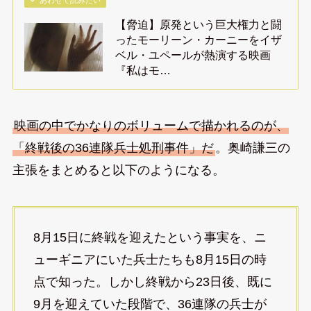
【脅迫】原発という巨大権力と闘
ったモーリーン・カーニーをイザ
ベル・ユペールが熱演する映画
『私はモ…
映画の中でかなりのボリュームで描かれるのが、
「終戦後の36連隊兵士処刑事件」だ
。奥崎謙三の
主張をまとめると以下のようになる。
8月15日に終戦を迎えたという事実を、ニ
ューギニアにいた兵士たちも8月15日の時
点で知った。しかし終戦から23日後、既に
9月を迎えていた段階で、36連隊の兵士が