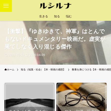
生きる
知る
悩む
【衝撃】『ゆきゆきて、神軍』はとんで
もないドキュメンタリー映画だ。虚実が
果てしなく入り混じる傑作
2022-05-24
2026-04-09
ホーム
知る（知識・社会）【本・映画の感想】
教養を身につける【本・映画の感