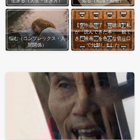
生きる（人生・生き方）
知る（知識・社会）
【全作品読了・視聴済】私
が「読んできた本」「観て
悩む（コンプレックス・人
きた映画」を色んな切り口
間関係）
で分類しました