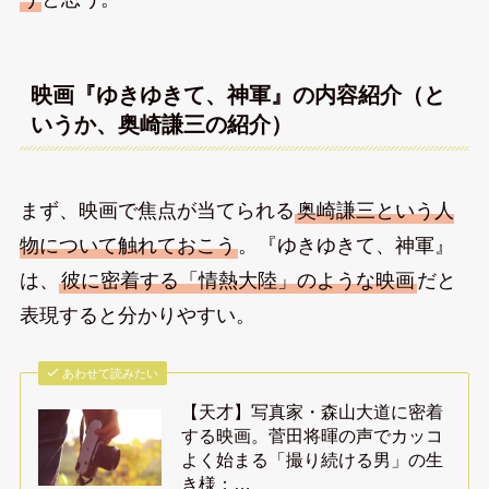
映画『ゆきゆきて、神軍』の内容紹介（と
いうか、奥崎謙三の紹介）
まず、映画で焦点が当てられる
奥崎謙三という人
物について触れておこう
。『ゆきゆきて、神軍』
は、
彼に密着する「情熱大陸」のような映画
だと
表現すると分かりやすい。
あわせて読みたい
【天才】写真家・森山大道に密着
する映画。菅田将暉の声でカッコ
よく始まる「撮り続ける男」の生
き様：…