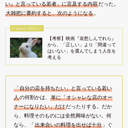
い』と言っている若者」に言及する内容
だった。
大雑把に要約すると、次のようになる
。
あわせて読みたい
【考察】映画『哀愁しんでれら』
から、「正しい」より「間違って
はいない」を選んでしまう人生を
考える
「自分の店を持ちたい」と言っている若い
人
の何割かは、
単に「オシャレな店のオー
ナーになりたい」だけ
だったりする。だか
ら、料理そのものには全然興味がない。何
なら、「
出来合いの料理を出せば十分
」ぐ