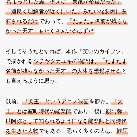
ちょっとした差、例えば「実家が裕福だった」
「運良く理解者が近くにいた」みたいな要因に左
右されるだけ
であって、
「たまたま名前が残らな
かった天才」もたくさんいるはずだ
。
そしてそうだとすれば、本作『笑いのカイブツ』
で描かれる
ツチヤタカユキの物語は、「たまたま
名前が残らなかった天才」の人生を想起させる
と
も言えるように思う。
以前、
『犬王』というアニメ映画
を観た。
「犬
王」とは室町時代の能楽師
であり、後に
観阿弥・
世阿弥として知られるようになる能楽師と同時代
を生きた人物
でもある。恐らく多くの人は、
観阿