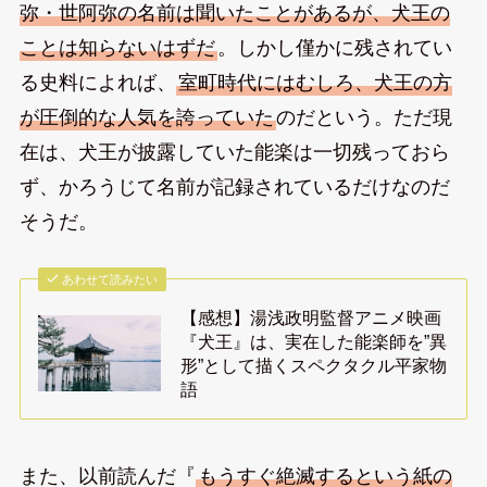
弥・世阿弥の名前は聞いたことがあるが、犬王の
ことは知らないはずだ
。しかし僅かに残されてい
る史料によれば、
室町時代にはむしろ、犬王の方
が圧倒的な人気を誇っていた
のだという。ただ現
在は、犬王が披露していた能楽は一切残っておら
ず、かろうじて名前が記録されているだけなのだ
そうだ。
あわせて読みたい
【感想】湯浅政明監督アニメ映画
『犬王』は、実在した能楽師を”異
形”として描くスペクタクル平家物
語
また、以前読んだ『
もうすぐ絶滅するという紙の