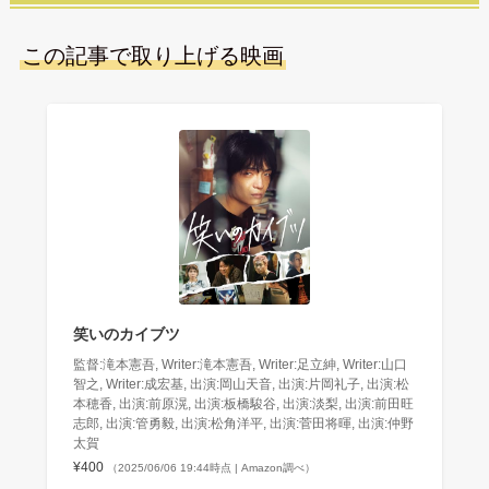
この記事で取り上げる映画
笑いのカイブツ
監督:滝本憲吾, Writer:滝本憲吾, Writer:足立紳, Writer:山口
智之, Writer:成宏基, 出演:岡山天音, 出演:片岡礼子, 出演:松
本穂香, 出演:前原滉, 出演:板橋駿谷, 出演:淡梨, 出演:前田旺
志郎, 出演:管勇毅, 出演:松角洋平, 出演:菅田将暉, 出演:仲野
太賀
¥400
（2025/06/06 19:44時点 | Amazon調べ）