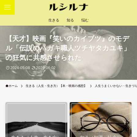
生きる
知る
悩む
【天才】映画『笑いのカイブツ』のモデ
ル「伝説のハガキ職人ツチヤタカユキ」
の狂気に共感させられた
2024-05-08
2026-06-02
ホーム
生きる（人生・生き方）【本・映画の感想】
人生うまくいかない・生きづ