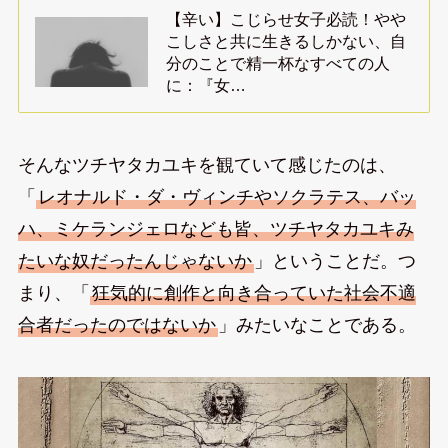
【辛い】こじらせ女子必読！やや
こしさと共に生きるしかない、自
分のことで精一杯なすべての人
に：『女…
そんなツチヤタカユキを観ていて感じたのは、
「
レオナルド・ダ・ヴィンチやソクラテス、バッ
ハ、ミケランジェロなども皆、ツチヤタカユキみ
たいな奴だったんじゃないか
」ということだ。つ
まり、「
狂気的に創作と向き合っていた社会不適
合者だったのではないか
」みたいなことである。