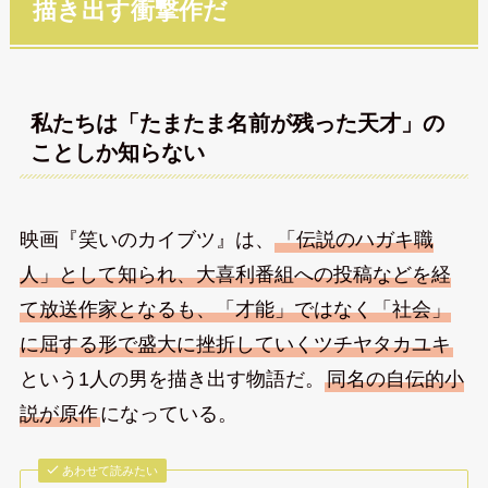
描き出す衝撃作だ
私たちは「たまたま名前が残った天才」の
ことしか知らない
映画『笑いのカイブツ』は、
「伝説のハガキ職
人」として知られ、大喜利番組への投稿などを経
て放送作家となるも、「才能」ではなく「社会」
に屈する形で盛大に挫折していくツチヤタカユキ
という1人の男を描き出す物語だ。
同名の自伝的小
説が原作
になっている。
あわせて読みたい