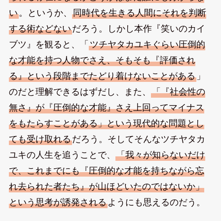
い
。というか、
同時代を生きる人間にそれを判断
する術などない
だろう。しかし本作『笑いのカイ
ブツ』を観ると、「
ツチヤタカユキぐらい圧倒的
な才能を持つ人物でさえ、そもそも『評価され
る』という段階までたどり着けないことがある
」
のだと理解できるはずだし、また、
「『社会性の
無さ』が『圧倒的な才能』さえ上回ってマイナス
をもたらすことがある」という現代的な問題とし
ても受け取れる
だろう。そしてそんなツチヤタカ
ユキの人生を追うことで、
「我々が知らないだけ
で、これまでにも『圧倒的な才能を持ちながら忘
れ去られた者たち』が山ほどいたのではないか」
という思考が誘発される
ようにも思えるのだう。