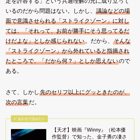
定を許容する」という共通理解の元に成り立って
いるのだから問題はない。しかし、
議論などの場
面で意識させられる「ストライクゾーン」に対し
ては、「それって、お前が勝手にそう思ってるだ
けだよな」としか感じられない
。だから、
そんな
「ストライクゾーン」から外れていると指摘され
たところで、「だから何？」としか思えない
ので
ある。
さて、しかし
先のセリフ以上にグッときたのが、
次の言葉
だ。
あわせて読みたい
【天才】映画『Winny』（松本優
作監督）で知った、金子勇の凄さ