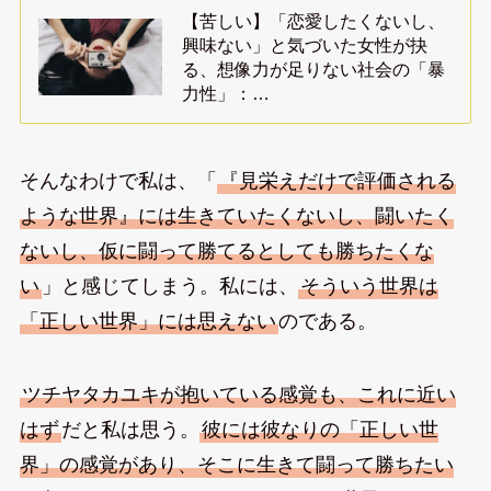
【苦しい】「恋愛したくないし、
興味ない」と気づいた女性が抉
る、想像力が足りない社会の「暴
力性」：…
そんなわけで私は、「
『見栄えだけで評価される
ような世界』には生きていたくないし、闘いたく
ないし、仮に闘って勝てるとしても勝ちたくな
い
」と感じてしまう。私には、
そういう世界は
「正しい世界」には思えない
のである。
ツチヤタカユキが抱いている感覚も、これに近い
はず
だと私は思う。
彼には彼なりの「正しい世
界」の感覚があり、そこに生きて闘って勝ちたい