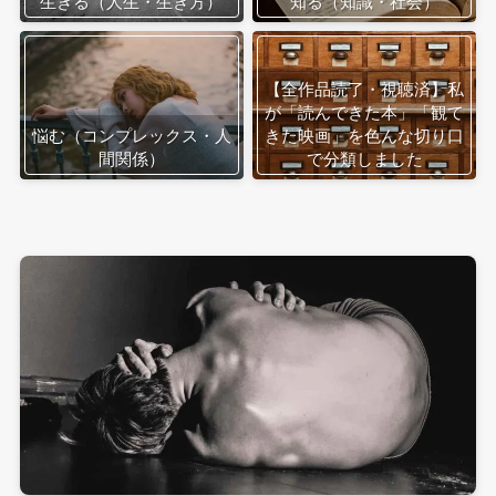
生きる（人生・生き方）
知る（知識・社会）
【全作品読了・視聴済】私
が「読んできた本」「観て
悩む（コンプレックス・人
きた映画」を色んな切り口
間関係）
で分類しました