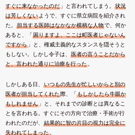
すぐに来なかったのだ
」と言われてしまう。
状況
は芳しくない
ようで、すぐに県立病院を紹介され
た。
担当する医師はなかなか横柄な人物
で、何か
あると、「
困りますよ、ここは町医者じゃないん
ですから
」と、権威主義的なスタンスを隠そうと
もしない。しかし令子は、
医者の言うことだから
と、言われた通りに治療を行った
。
しかしある日、
いつもの先生が忙しいからと別の
医者が担当してくれた
際、「
もしかしたら牛眼か
もしれません
」と、それまでの診断とは異なるこ
とを言われる。すぐにその方向で治療・手術が行
われたのだが、
結果的に智の片目の視力は完全に
失われてしまった
。