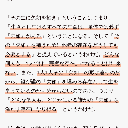
「その生に欠如を抱き」ということはつまり、
「
生きとし生けるすべての生命は、単体では必ず
『欠如』がある
」ということになる。そして「
そ
の『欠如』を補うために他者の存在をどうしても
必要とする
」と捉えているというわけだ。
どんな
個人も、1人では「完璧な存在」になることは出来
ない
。また、
1人1人その「欠如」の形は違うのだ
から、誰が誰の「欠如」を埋める存在として生を
享けているのかも分からない
のである。つまり
「
どんな個人も、どこかにいる誰かの『欠如』を
満たす存在になり得る
」というわけだ。