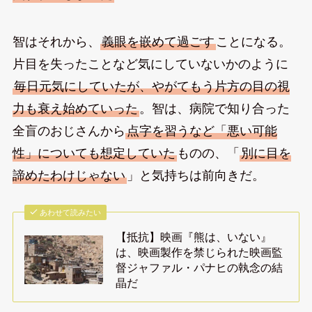
智はそれから、
義眼を嵌めて過ごす
ことになる。
片目を失ったことなど気にしていないかのように
毎日元気にしていたが、やがてもう片方の目の視
力も衰え始めていった
。智は、病院で知り合った
全盲のおじさんから
点字を習うなど「悪い可能
性」についても想定していた
ものの、「
別に目を
諦めたわけじゃない
」と気持ちは前向きだ。
あわせて読みたい
【抵抗】映画『熊は、いない』
は、映画製作を禁じられた映画監
督ジャファル・パナヒの執念の結
晶だ