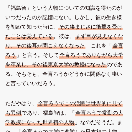
「福島智」という人物についての知識を得たのが
いつだったのか記憶にない。しかし、彼の生き様
を初めて知った時に、
その凄まじさに衝撃を受け
たことは覚えている
。彼は、
まず目が見えなくな
り、その後耳が聞こえなくなった
。これを「
全盲
ろう
」と言う。そして
全盲ろうでありながら大学
を卒業し、その後東京大学の教授になった
のであ
る。そもそも、全盲ろうかどうかに関係なく凄い
と言っていいだろう。
ただやはり、
全盲ろうでこの活躍は世界的に見て
も異例
であり、福島智は、「
全盲ろうで常勤の大
学教授になった世界初の人物
」なのだそうだ。ま
た、「
全盲ろうで大学に進学した日本初の人物
」