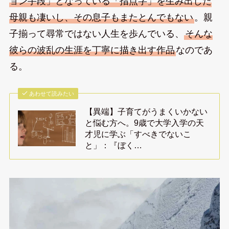
ョン手段」となっている「指点字」を生み出した
母親も凄いし、その息子もまたとんでもない
。親
子揃って尋常ではない人生を歩んでいる、
そんな
彼らの波乱の生涯を丁寧に描き出す作品
なのであ
る。
あわせて読みたい
【異端】子育てがうまくいかない
と悩む方へ。9歳で大学入学の天
才児に学ぶ「すべきでないこ
と」：『ぼく…