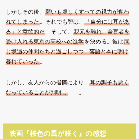
しかしその後、
願いも虚しくすべての視力が奪わ
れてしまった
。それでも智は、
「自分には耳があ
る」と意欲的だ
。そして、
親元を離れ、全盲者を
受け入れる東京の高校への進学
を決める。彼は
同
じ境遇の仲間たちと過ごしつつ、落語と本に明け
暮れていった
。
しかし、友人からの指摘により、
耳の調子も悪く
なっていることが判明し
……。
映画『桜色の風が咲く』の感想