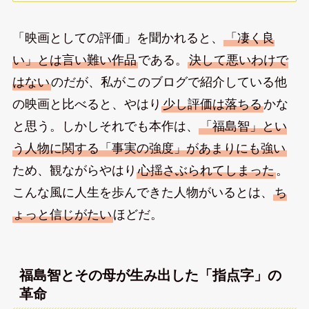
「映画としての評価」を聞かれると、
「凄く良
い」とは言い難い作品
である。
決して悪いわけで
はない
のだが、私がこのブログで紹介している他
の映画と比べると、やはり
少し評価は落ちる
かな
と思う。しかしそれでも本作は、
「福島智」とい
う人物に関する「事実の強度」があまりにも強い
ため、観ながらやはり
心揺さぶられてしまった
。
こんな風に人生を歩んできた人物がいるとは、
ち
ょっと信じがたい
ほどだ。
福島智とその母が生み出した「指点字」の
革命