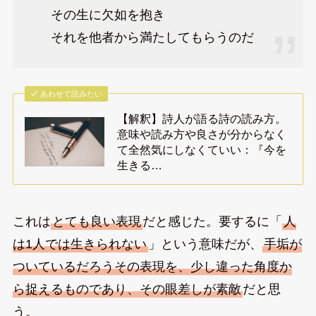
その生に欠如を抱き
それを他者から満たしてもらうのだ
あわせて読みたい
【解釈】詩人が語る詩の読み方。
意味や読み方や良さが分からなく
て全然気にしなくていい：『今を
生きる…
これは
とても良い表現
だと感じた。要するに「
人
は1人では生きられない
」という意味だが、
手垢が
ついているだろうその表現を、少し違った角度か
ら捉えるものであり、その眼差しが素敵
だと思
う。