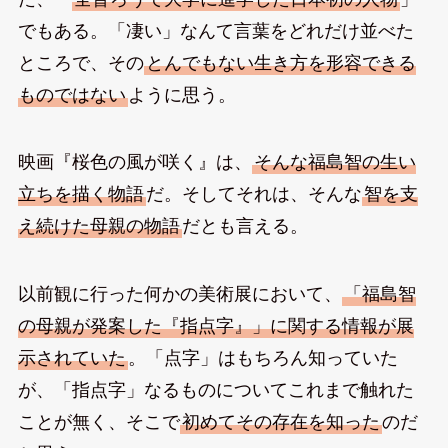
でもある。「凄い」なんて言葉をどれだけ並べた
ところで、その
とんでもない生き方を形容できる
ものではない
ように思う。
映画『桜色の風が咲く』は、
そんな福島智の生い
立ちを描く物語
だ。そしてそれは、そんな
智を支
え続けた母親の物語
だとも言える。
以前観に行った何かの美術展において、
「福島智
の母親が発案した『指点字』」に関する情報が展
示されていた
。「点字」はもちろん知っていた
が、「指点字」なるものについてこれまで触れた
ことが無く、そこで
初めてその存在を知った
のだ