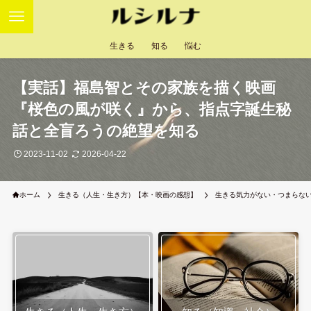
生きる
知る
悩む
【実話】福島智とその家族を描く映画
『桜色の風が咲く』から、指点字誕生秘
話と全盲ろうの絶望を知る
2023-11-02
2026-04-22
ホーム
生きる（人生・生き方）【本・映画の感想】
生きる気力がない・つまらな