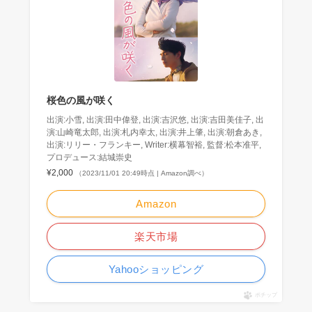
桜色の風が咲く
出演:小雪, 出演:田中偉登, 出演:吉沢悠, 出演:吉田美佳子, 出
演:山崎竜太郎, 出演:札内幸太, 出演:井上肇, 出演:朝倉あき,
出演:リリー・フランキー, Writer:横幕智裕, 監督:松本准平,
プロデュース:結城崇史
¥2,000
（2023/11/01 20:49時点 | Amazon調べ）
Amazon
楽天市場
Yahooショッピング
ポチップ