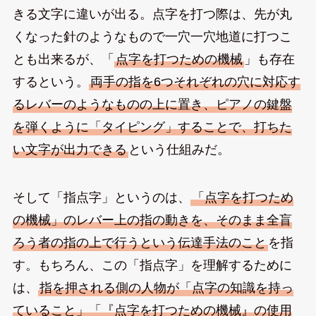
きる文字に違いが出る。点字を打つ際は、先が丸
くなった針のようなもので一穴一穴地道に打つこ
とも出来るが、「
点字を打つための機械
」も存在
するという。
両手の指を6つそれぞれの穴に対応す
るレバーのようなものの上に置き、ピアノの鍵盤
を弾くように「タイピング」することで、打ちた
い文字が出力できる
という仕組みだ。
そして「指点字」というのは、
「点字を打つため
の機械」のレバー上の指の動きを、そのまま全盲
ろう者の指の上で行うという伝達手法のこと
を指
す。もちろん、この「指点字」を理解するために
は、
指を押される側の人物が「点字の知識を持っ
ていること」「『点字を打つための機械』の使用