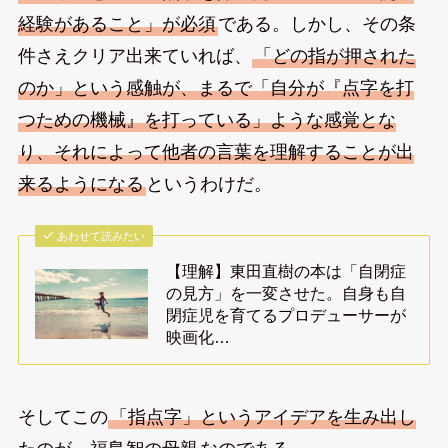
経験があること」が必須
である。しかし、その条
件さえクリア出来ていれば、
「どの指が押された
のか」という感触が、まるで「自分が『点字を打
つための機械』を打っている」ような感覚とな
り、それによって他者の言葉を理解することが出
来るようになる
というわけだ。
あわせて読みたい
【理解】東田直樹の本は「自閉症
の見方」を一変させた。自身も自
閉症児を育てるプロデューサーが
映画化…
そしてこの
「指点字」というアイデアを生み出し