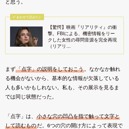
と思う。
あわせて読みたい
【驚愕】映画『リアリティ』の衝
撃。FBIによる、機密情報をリー
クした女性の尋問音源を完全再現
（リアリ…
まず
「点字」の説明をしておこう
。なかなか触れ
る機会がないから、基本的な情報が欠落している
人も多いかもしれない。私も、その展示を見るま
では同じ状態だった。
「点字」は、
小さな穴の凹凸を指で触って文字と
して読むもの
だ。6つの穴の開け方によって表現で