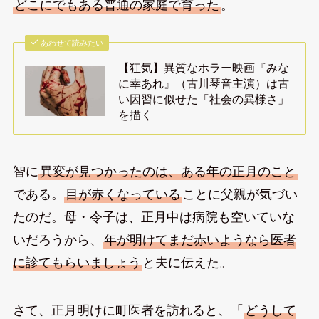
どこにでもある普通の家庭で育った
。
あわせて読みたい
【狂気】異質なホラー映画『みな
に幸あれ』（古川琴音主演）は古
い因習に似せた「社会の異様さ」
を描く
智に
異変が見つかったのは、ある年の正月のこと
である。
目が赤くなっている
ことに父親が気づい
たのだ。母・令子は、正月中は病院も空いていな
いだろうから、
年が明けてまだ赤いようなら医者
に診てもらいましょう
と夫に伝えた。
さて、正月明けに町医者を訪れると、「
どうして