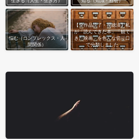
生きる（人生・生き方）
知る（知識・社会）
【全作品読了・視聴済】私
が「読んできた本」「観て
悩む（コンプレックス・人
きた映画」を色んな切り口
間関係）
で分類しました