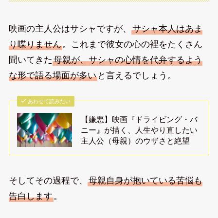
映画の主人公はサシャですが、
サシャ本人はあま
り喋りません
。これまで彼女の心の裡をたくさん
聞いてきた
母親が、サシャの心情を代弁するよう
な形で語る場面が多い
と言えるでしょう。
あわせて読みたい
【嫌悪】映画『ドライビング・バ
ニー』が描く、人生やり直したい
主人公（母親）のウザさと絶望
そしてその過程で、
母親自身が抱いている苦悩も
告白します
。