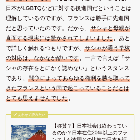
日本がLGBTQなどに対する後進国だということは
理解しているのですが、フランスは勝手に先進国
だと思っていたのです。だから、
サシャと母親が
直面する現実には驚かされてしまいました
。あと
で詳しく触れるつもりですが、
サシャが通う学校
の対応は、なかなか酷いです
。一言で言えば「サ
シャの存在をとにかく認めない」というスタンス
であり、
闘争によってあらゆる権利を勝ち取って
きたフランスという国で起こっていることだとは
とても思えませんでした
。
あわせて読みたい
【称賛？】日本社会は終わってい
るのか？日本在住20年以上のフラ
ンス人が本国との比較で日本を評