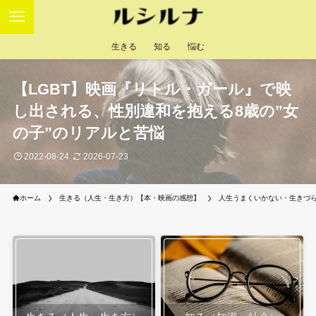
生きる
知る
悩む
【LGBT】映画『リトル・ガール』で映
し出される、性別違和を抱える8歳の”女
の子”のリアルと苦悩
2022-08-24
2026-07-23
ホーム
生きる（人生・生き方）【本・映画の感想】
人生うまくいかない・生きづ