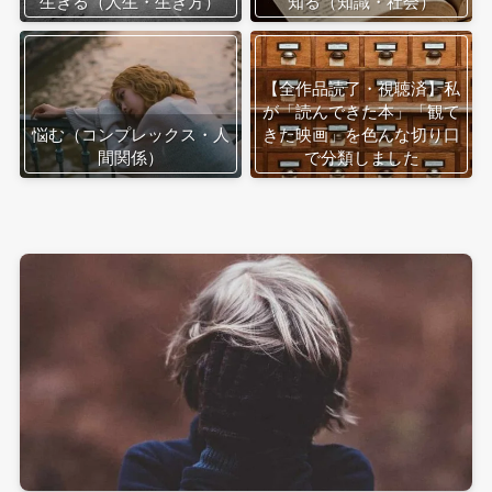
生きる（人生・生き方）
知る（知識・社会）
【全作品読了・視聴済】私
が「読んできた本」「観て
悩む（コンプレックス・人
きた映画」を色んな切り口
間関係）
で分類しました