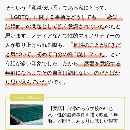
そういう「意識低い系」である私にとって、
「LGBTQ」に関する事柄はどうしても、「恋愛・
結婚面」の問題として強く意識されていた
のだと
思います。メディアなどで性的マイノリティーの
人が取り上げられる際も、「
同性のことが好きだ
と気づいて、初めて自分の性自認に至った
」とい
う話が多い印象でした。だから
「恋愛を意識する
年齢になるまでその自覚は訪れない」のだとばか
り思い込んでいた
のです。
あわせて読みたい
【実話】台湾のろう学校のいじ
め・性的虐待事件を描く映画『無
聲』が問う、あまりに悲しい現実