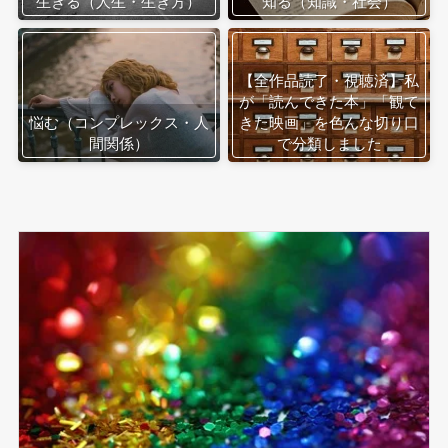
生きる（人生・生き方）
知る（知識・社会）
【全作品読了・視聴済】私
が「読んできた本」「観て
悩む（コンプレックス・人
きた映画」を色んな切り口
間関係）
で分類しました