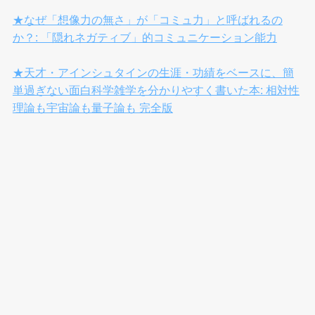
★なぜ「想像力の無さ」が「コミュ力」と呼ばれるの
か？: 「隠れネガティブ」的コミュニケーション能力
★天才・アインシュタインの生涯・功績をベースに、簡
単過ぎない面白科学雑学を分かりやすく書いた本: 相対性
理論も宇宙論も量子論も 完全版