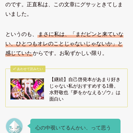
のです。正直私は、この文章にグサッときてしま
いました。
というのも、
まさに私は、「まだピンと来ていな
い、ひとつもオレのことじゃないじゃないか」と
感じていた
からです。お恥ずかしい限り。
あわせて読みたい
【継続】自己啓発本があまり好き
じゃない私がおすすめする1冊。
水野敬也『夢をかなえるゾウ』は
面白い
心の中覗いてるんかい、って思う