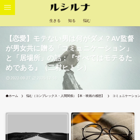
生きる
知る
悩む
【恋愛】モテない男は何がダメ？AV監督
が男女共に贈る「コミュニケーション」
と「居場所」の話：『すべてはモテるた
めである』（二村ヒトシ）
2022-09-27
2025-12-16
ホーム
悩む（コンプレックス・人間関係）【本・映画の感想】
コミュニケーショ