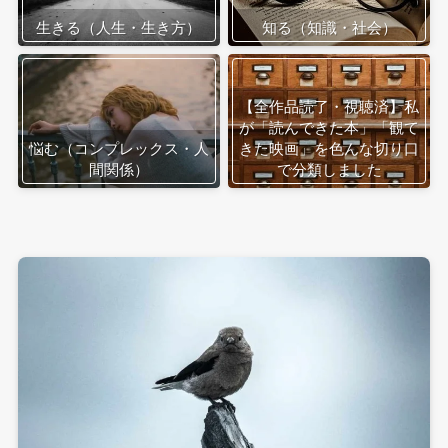
生きる（人生・生き方）
知る（知識・社会）
【全作品読了・視聴済】私
が「読んできた本」「観て
悩む（コンプレックス・人
きた映画」を色んな切り口
間関係）
で分類しました