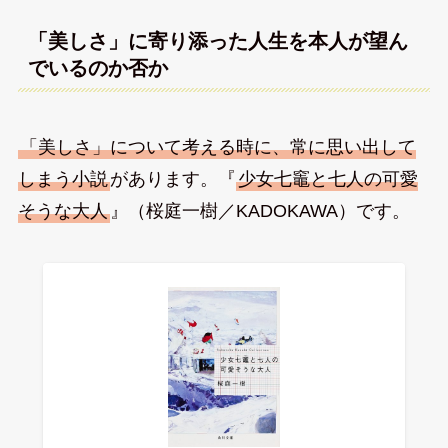
「美しさ」に寄り添った人生を本人が望ん
でいるのか否か
「美しさ」について考える時に、常に思い出して
しまう小説
があります。『
少女七竈と七人の可愛
そうな大人
』（桜庭一樹／KADOKAWA）です。