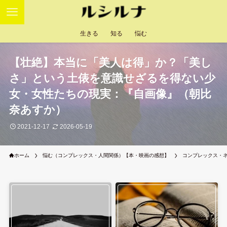
生きる
知る
悩む
【壮絶】本当に「美人は得」か？「美し
さ」という土俵を意識せざるを得ない少
女・女性たちの現実：『自画像』（朝比
奈あすか）
2021-12-17
2026-05-19
ホーム
悩む（コンプレックス・人間関係）【本・映画の感想】
コンプレックス・