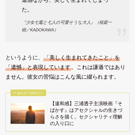
た。
『少女七竈と七人の可愛そうな大人』（桜庭一
樹／KADOKAWA）
というように、
「美しく生まれてきたこと」を
「遺憾」と表現しています
。これは謙遜ではあり
ません。彼女の苦悩はこんな風に綴られます。
あわせて読みたい
【違和感】三浦透子主演映画『そ
ばかす』はアセクシャルの生きづ
らさを描く。セクシャリティ理解
の入り口に