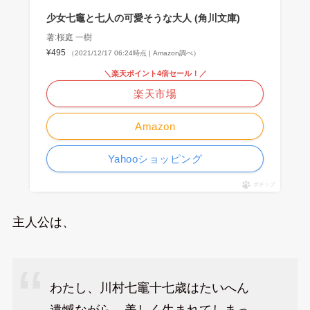
少女七竈と七人の可愛そうな大人 (角川文庫)
著:桜庭 一樹
¥495
（2021/12/17 06:24時点 | Amazon調べ）
＼楽天ポイント4倍セール！／
楽天市場
Amazon
Yahooショッピング
ポチップ
主人公は、
わたし、川村七竈十七歳はたいへん
遺憾ながら、美しく生まれてしまっ