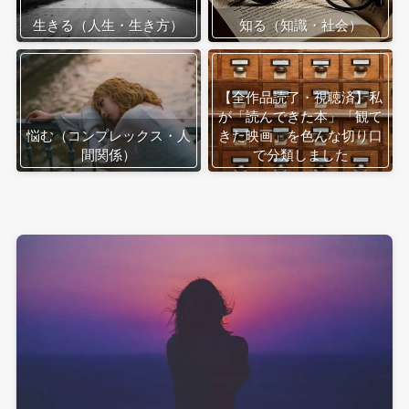
生きる（人生・生き方）
知る（知識・社会）
【全作品読了・視聴済】私
が「読んできた本」「観て
悩む（コンプレックス・人
きた映画」を色んな切り口
間関係）
で分類しました