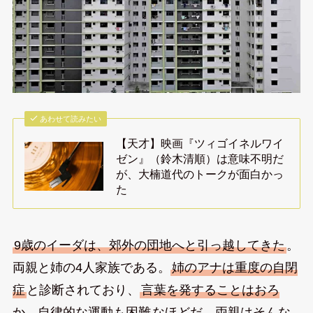
あわせて読みたい
【天才】映画『ツィゴイネルワイ
ゼン』（鈴木清順）は意味不明だ
が、大楠道代のトークが面白かっ
た
9歳のイーダは、郊外の団地へと引っ越してきた
。
両親と姉の4人家族である。
姉のアナは重度の自閉
症
と診断されており、
言葉を発することはおろ
か、自律的な運動も困難
なほどだ。両親はそんな