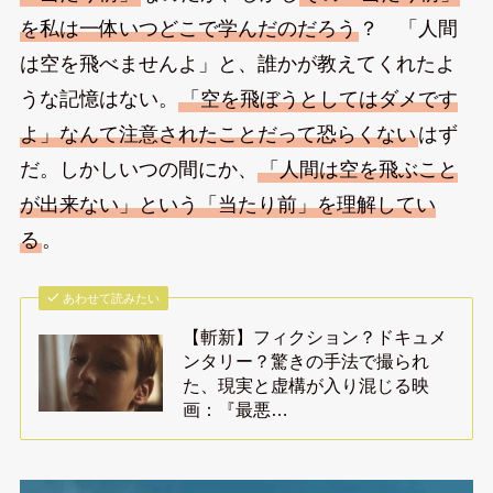
を私は一体いつどこで学んだのだろう
？ 「人間
は空を飛べませんよ」と、誰かが教えてくれたよ
うな記憶はない。
「空を飛ぼうとしてはダメです
よ」なんて注意されたことだって恐らくない
はず
だ。しかしいつの間にか、
「人間は空を飛ぶこと
が出来ない」という「当たり前」を理解してい
る
。
あわせて読みたい
【斬新】フィクション？ドキュメ
ンタリー？驚きの手法で撮られ
た、現実と虚構が入り混じる映
画：『最悪…