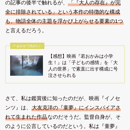
の記事の後半で触れるが、
「『大人の存在』が完
全に排除されている」という本作の特徴的な構成
も、物語全体の主題を浮かび上がらせる要素の1つ
と言えるだろう。
あわせて読みたい
【感想】映画『若おかみは小学
生！』は「子どもの感情」を「大
人の世界」で素直に出す構成に号
泣させられる
さて、私は鑑賞後に知ったのだが、映画『イノセ
ンツ』は、
大友克洋の『童夢』にインスパイアさ
れて生まれた作品
なのだそうだ。監督自身が、そ
のように公言しているのだという。私は『童夢』