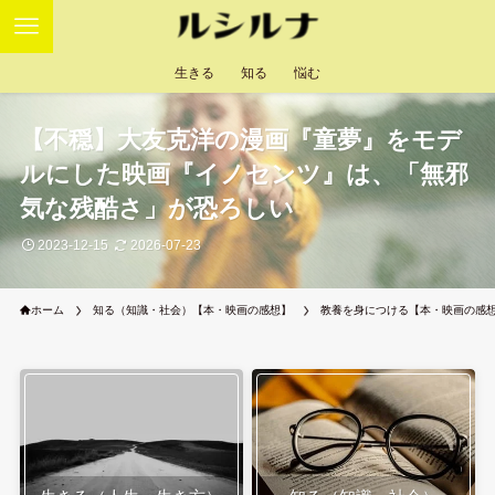
生きる
知る
悩む
【不穏】大友克洋の漫画『童夢』をモデ
ルにした映画『イノセンツ』は、「無邪
気な残酷さ」が恐ろしい
2023-12-15
2026-07-23
ホーム
知る（知識・社会）【本・映画の感想】
教養を身につける【本・映画の感