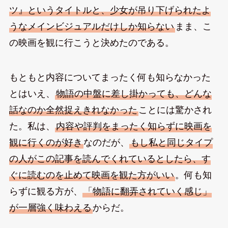
ツ』というタイトルと、少女が吊り下げられたよ
うなメインビジュアルだけしか知らない
まま、こ
の映画を観に行こうと決めたのである。
もともと内容についてまったく何も知らなかった
とはいえ、
物語の中盤に差し掛かっても、どんな
話なのか全然捉えきれなかった
ことには驚かされ
た。私は、
内容や評判をまったく知らずに映画を
観に行くのが好き
なのだが、
もし私と同じタイプ
の人がこの記事を読んでくれているとしたら、す
ぐに読むのを止めて映画を観た方がいい
。何も知
らずに観る方が、
「物語に翻弄されていく感じ」
が一層強く味わえる
からだ。