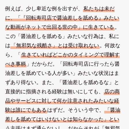
例えば、少し卑近な例を出すが、
私たちは未だ
に、「『回転寿司店で醤油差しを舐める』みたい
な動画がネットで出回る世の中」に生きている
。
この「醤油差しを舐める」みたいな行為は、私に
は
「無邪気な残酷さ」とは受け取れない
。何故な
ら、「
生きていればどこかのタイミングで理解す
べき事柄
」だからだ。「回転寿司店に行ったら醤
油差しを舐めている人が多い」みたいな状況はま
ずあり得ない。また、「醤油差しを舐めるな」と
直接的に指摘される経験は無いにしても、
店の商
品やサービスに対して何か注意されたみたいな経
験は誰にでもある
はずだ。そういう中で、
「醤油
差しを舐めてはいけないとは知らなかった」とい
う主張はまず通らない
し、だからそれが
「無邪気