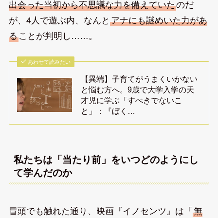
出会った当初から不思議な力を備えていた
のだ
が、4人で遊ぶ内、なんと
アナにも謎めいた力があ
る
ことが判明し……。
あわせて読みたい
【異端】子育てがうまくいかない
と悩む方へ。9歳で大学入学の天
才児に学ぶ「すべきでないこ
と」：『ぼく…
私たちは「当たり前」をいつどのようにし
て学んだのか
冒頭でも触れた通り、映画『イノセンツ』は「
無