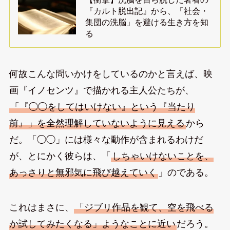
『カルト脱出記』から、「社会・
集団の洗脳」を避ける生き方を知
る
何故こんな問いかけをしているのかと言えば、映
画『イノセンツ』で描かれる主人公たちが、
「『◯◯をしてはいけない』という『当たり
前』」を全然理解していないように見える
から
だ。「◯◯」には様々な動作が含まれるわけだ
が、とにかく彼らは、「
しちゃいけないことを、
あっさりと無邪気に飛び越えていく
」のである。
これはまさに、
「ジブリ作品を観て、空を飛べる
か試してみたくなる」ようなことに近い
だろう。