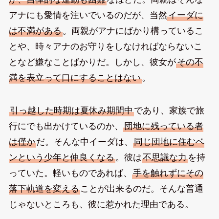
アナにも愛情を注いでいるのだが、当然
イーダに
は不満がある
。両親がアナにばかり構っているこ
とや、時々アナのお守りをしなければならないこ
となど嫌なことばかりだ。しかし、彼女が
その不
満を表立って口にすることはない
。
引っ越した時期は夏休み期間中
であり、家族で旅
行にでも出かけているのか、
団地に残っている者
は僅か
だ。そんな中イーダは、
同じ団地に住むベ
ンという少年と仲良くなる
。彼は
不思議な力
を持
っていた。軽いものであれば、
手を触れずにその
落下軌道を変える
ことが出来るのだ。そんな普通
じゃないところも、彼に惹かれた理由である。