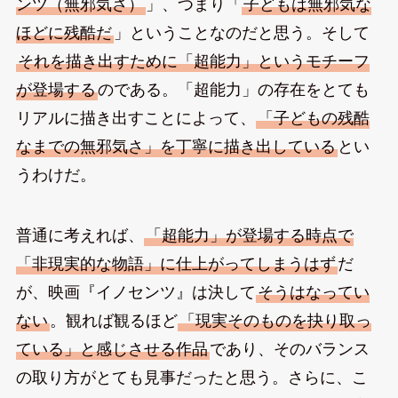
ンツ（無邪気さ）
」、つまり「
子どもは無邪気な
ほどに残酷だ
」ということなのだと思う。そして
それを描き出すために「超能力」というモチーフ
が登場する
のである。「超能力」の存在をとても
リアルに描き出すことによって、
「子どもの残酷
なまでの無邪気さ」を丁寧に描き出している
とい
うわけだ。
普通に考えれば、
「超能力」が登場する時点で
「非現実的な物語」に仕上がってしまうはず
だ
が、映画『イノセンツ』は決して
そうはなってい
ない
。観れば観るほど
「現実そのものを抉り取っ
ている」と感じさせる作品
であり、そのバランス
の取り方がとても見事だったと思う。さらに、こ