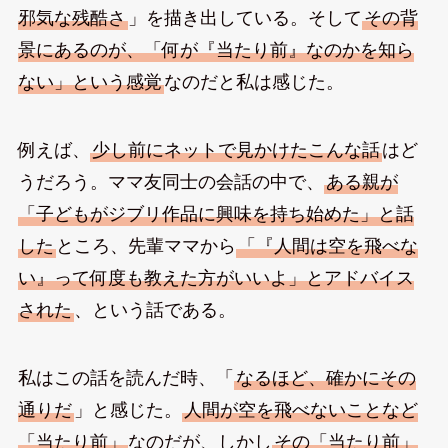
邪気な残酷さ
」を描き出している。そして
その背
景にあるのが、「何が『当たり前』なのかを知ら
ない」という感覚
なのだと私は感じた。
例えば、
少し前にネットで見かけたこんな話
はど
うだろう。ママ友同士の会話の中で、
ある親が
「子どもがジブリ作品に興味を持ち始めた」と話
した
ところ、先輩ママから
「『人間は空を飛べな
い』って何度も教えた方がいいよ」とアドバイス
された
、という話である。
私はこの話を読んだ時、「
なるほど、確かにその
通りだ
」と感じた。
人間が空を飛べないことなど
「当たり前」
なのだが、しかし
その「当たり前」