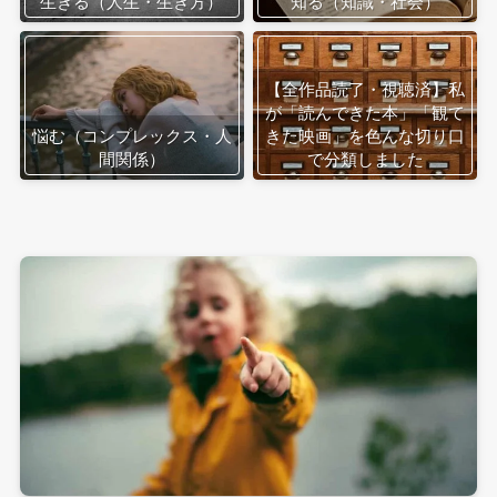
生きる（人生・生き方）
知る（知識・社会）
【全作品読了・視聴済】私
が「読んできた本」「観て
悩む（コンプレックス・人
きた映画」を色んな切り口
間関係）
で分類しました