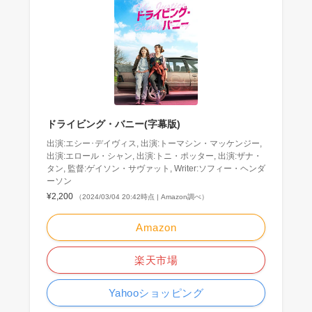
ドライビング・バニー(字幕版)
出演:エシー･デイヴィス, 出演:トーマシン・マッケンジー,
出演:エロール・シャン, 出演:トニ・ポッター, 出演:ザナ・
タン, 監督:ゲイソン・サヴァット, Writer:ソフィー・ヘンダ
ーソン
¥2,200
（2024/03/04 20:42時点 | Amazon調べ）
Amazon
楽天市場
Yahooショッピング