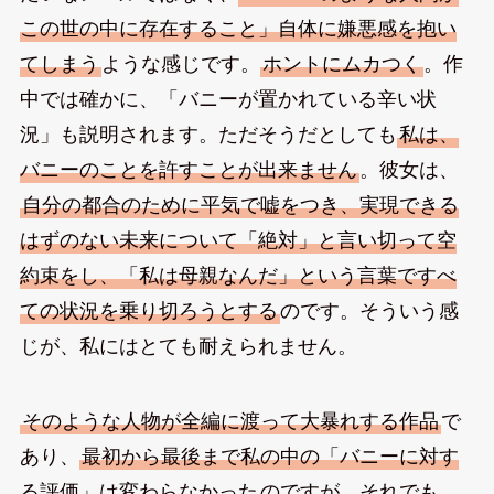
この世の中に存在すること」自体に嫌悪感を抱い
てしまう
ような感じです。
ホントにムカつく
。作
中では確かに、「バニーが置かれている辛い状
況」も説明されます。ただそうだとしても
私は、
バニーのことを許すことが出来ません
。彼女は、
自分の都合のために平気で嘘をつき、実現できる
はずのない未来について「絶対」と言い切って空
約束をし、「私は母親なんだ」という言葉ですべ
ての状況を乗り切ろうとする
のです。そういう感
じが、私にはとても耐えられません。
そのような人物が全編に渡って大暴れする作品
で
あり、
最初から最後まで私の中の「バニーに対す
る評価」は変わらなかった
のですが、それでも、