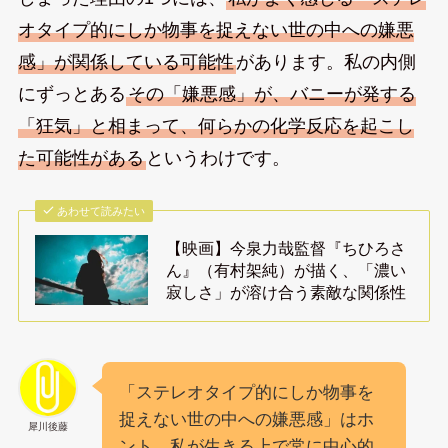
オタイプ的にしか物事を捉えない世の中への嫌悪
感」が関係している可能性
があります。私の内側
にずっとある
その「嫌悪感」が、バニーが発する
「狂気」と相まって、何らかの化学反応を起こし
た可能性がある
というわけです。
あわせて読みたい
【映画】今泉力哉監督『ちひろさ
ん』（有村架純）が描く、「濃い
寂しさ」が溶け合う素敵な関係性
「ステレオタイプ的にしか物事を
捉えない世の中への嫌悪感」はホ
犀川後藤
ント、私が生きる上で常に中心的