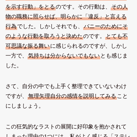
を示す行動」をとる
のです。その行動は、
その人
物の職務に照らせば、明らかに「違反」と言える
行為
でした。しかしそれでも、
バニーのためにそ
のような行動を取ろうと決めた
のです。
とても不
可思議な振る舞い
に感じられるのですが、しかし
一方で、
気持ちは分からないでもない
とも感じま
した。
さて、自分の中でも上手く整理できていないわけ
ですが、
無理矢理自分の感情を説明してみる
こと
にしましょう。
この狂気的なラストの展開に好印象を抱かされて
しまった理由の1つには、
私がよく感じる「ステレ