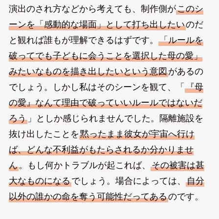
演出のされ方などから考えても、制作側が
このシ
ーンを「感動的な場面」として打ち出したい
のだ
と観れば誰もが理解できるはずです。
「ルールを
破ってでも子どもに会うことを選択した母の愛」
みたいなものを描き出したいという意図
があるの
でしょう。しかし私はそのシーンを観て、「
『母
の愛』なんて理由で破っていいルールではないだ
ろう
」としか感じられませんでした。隔離施設を
抜け出したことを
黙ったまま彼女が宇宙へ行け
ば、どんな不利益がもたらされるか分かりませ
ん
。もし何かトラブルが起これば、
その被害は甚
大なものになる
でしょう。場合によっては、
自分
以外の誰かの命を奪う可能性だってある
のです。