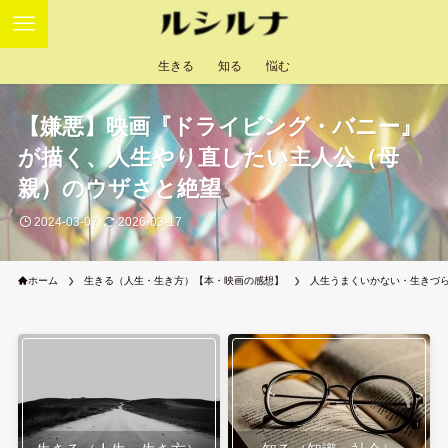
生きる
知る
悩む
【嫌悪】映画『ドライビング・バニー』
が描く、人生やり直したい主人公（母
親）のウザさと絶望
2024-03-07
2026-03-17
ホーム
生きる（人生・生き方）【本・映画の感想】
人生うまくいかない・生きづ