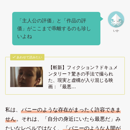
「主人公の評価」と「作品の評
価」がここまで乖離するのも珍し
いか
いよね
あわせて読みたい
【斬新】フィクション？ドキュメ
ンタリー？驚きの手法で撮られ
た、現実と虚構が入り混じる映
画：『最悪…
私は、
バニーのような存在がまったく許容できま
せん
。それは、「自分の身近にいたら最悪だ」み
たいなレベルではなく、
「バニーのような人間が