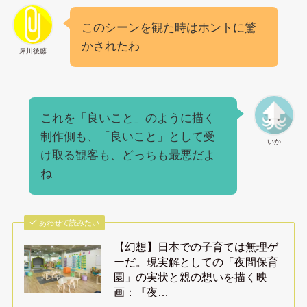
このシーンを観た時はホントに驚
かされたわ
犀川後藤
これを「良いこと」のように描く
制作側も、「良いこと」として受
いか
け取る観客も、どっちも最悪だよ
ね
あわせて読みたい
【幻想】日本での子育ては無理ゲ
ーだ。現実解としての「夜間保育
園」の実状と親の想いを描く映
画：『夜…