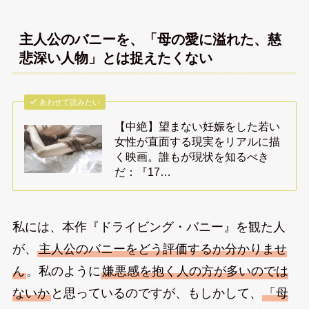
主人公のバニーを、「母の愛に溢れた、慈
悲深い人物」とは捉えたくない
あわせて読みたい
【中絶】望まない妊娠をした若い
女性が直面する現実をリアルに描
く映画。誰もが現状を知るべき
だ：『17…
私には、本作『ドライビング・バニー』を観た人
が、
主人公のバニーをどう評価するか分かりませ
ん
。私のように
嫌悪感を抱く人の方が多いのでは
ないか
と思っているのですが、もしかして、
「母