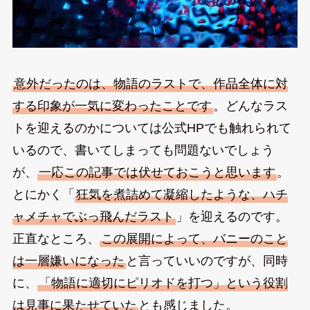
意外だったのは、物語のラストで、作品全体に対
する印象が一気に変わったことです
。どんなラス
トを迎えるのかについては公式HPでも触れられて
いるので、書いてしまっても問題ないでしょう
が、
一応この記事では伏せておこうと思います
。
とにかく「
狂気を煮詰めて凝縮したような、ハチ
ャメチャでぶっ飛んだラスト
」を迎えるのです。
正直なところ、
この展開によって、バニーのこと
は一層嫌いになった
と言っていいのですが、同時
に、
「物語に適切にピリオドを打つ」という役割
は見事に果たせていた
とも感じました。