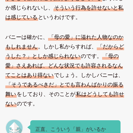
か感じられないし、
そういう行為を許せないと私
は感じている
というわけです。
バニーは確かに、
「母の愛」に溢れた人物なのか
もしれません
。しかし私からすれば、
「だからど
うした？」としか感じられない
のです。
「母の
愛」さえあれば、どんな状況でも許容されるなん
てことはあり得ない
でしょう。しかしバニーは、
「そうであるべきだ」とでも言わんばかりの振る
舞い
をしており、そのことが
私はどうしても許せ
ない
のです。
正直、こういう「親」がいるか