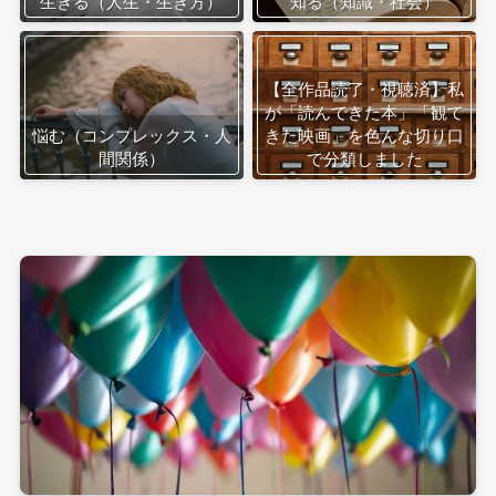
生きる（人生・生き方）
知る（知識・社会）
【全作品読了・視聴済】私
が「読んできた本」「観て
悩む（コンプレックス・人
きた映画」を色んな切り口
間関係）
で分類しました