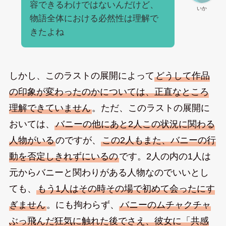
容できるわけではないんだけど、
いか
物語全体における必然性は理解で
きたよね
しかし、このラストの展開によって
どうして作品
の印象が変わったのかについては、正直なところ
理解できていません
。ただ、このラストの展開に
おいては、
バニーの他にあと2人この状況に関わる
人物がいる
のですが、
この2人もまた、バニーの行
動を否定しきれずにいるの
です。2人の内の1人は
元からバニーと関わりがある人物なのでいいとし
ても、
もう1人はその時その場で初めて会ったにす
ぎません
。にも拘わらず、
バニーのムチャクチャ
ぶっ飛んだ狂気に触れた後でさえ、彼女に「共感