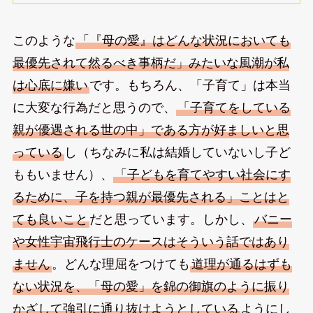
このような
「『母の愛』はどんな状況においても
最優先されて然るべき事柄だ」みたいな風潮が私
は心底に嫌い
です。もちろん、「子育て」は本当
に大変な行為だと思うので、
「子育てをしている
親が優遇される世の中」である方が好ましいと思
っている
し（ちなみに私は結婚していないし子ど
ももいません）、
「子どもを育てやすい社会にす
るために、子を持つ親が最優先される」ことはと
ても良いこと
だと思っています。しかし、
バニー
や女性宇宙飛行士のケースはそういう話ではあり
ません
。どんな理屈をつけても
道理が通るはずも
ない状況を、「母の愛」を錦の御旗のように振り
かざして強引に通り抜けようとしている
ようにし