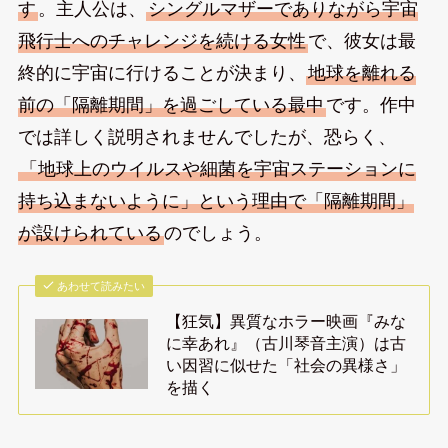
す
。主人公は、
シングルマザーでありながら宇宙
飛行士へのチャレンジを続ける女性
で、彼女は最
終的に宇宙に行けることが決まり、
地球を離れる
前の「隔離期間」を過ごしている最中
です。作中
では詳しく説明されませんでしたが、恐らく、
「地球上のウイルスや細菌を宇宙ステーションに
持ち込まないように」という理由で「隔離期間」
が設けられている
のでしょう。
あわせて読みたい
【狂気】異質なホラー映画『みな
に幸あれ』（古川琴音主演）は古
い因習に似せた「社会の異様さ」
を描く