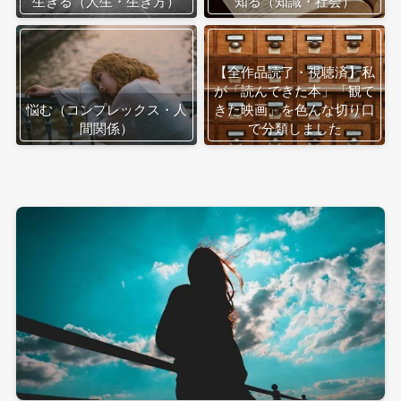
生きる（人生・生き方）
知る（知識・社会）
【全作品読了・視聴済】私
が「読んできた本」「観て
悩む（コンプレックス・人
きた映画」を色んな切り口
間関係）
で分類しました