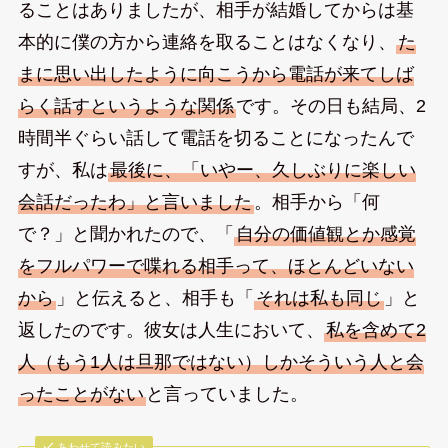
ることはありましたが、相手が結婚してからは基
本的に僕の方から連絡を取ることはなくなり、
た
まに思い出したように向こうから電話が来てしば
らく話すというような関係
です。その日も結局、2
時間半ぐらい話して電話を切ることになったんで
すが、私は
最後に、「いやー、久しぶりに楽しい
会話だったわ」と言いました
。相手から「何
で？」と聞かれたので、「
自分の価値観とか感覚
をフルパワーで喋れる相手って、ほとんどいない
から
」と伝えると、相手も「
それは私も同じ
」と
返したのです。彼女は人生において、
私を含めて2
人（もう1人は旦那ではない）しかそういう人と会
ったことがない
と言っていました。
あわせて読みたい