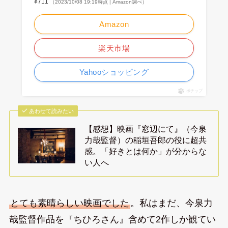
¥711
（2023/10/08 19:19時点 | Amazon調べ）
Amazon
楽天市場
Yahooショッピング
ポチップ
あわせて読みたい
【感想】映画『窓辺にて』（今泉
力哉監督）の稲垣吾郎の役に超共
感。「好きとは何か」が分からな
い人へ
とても素晴らしい映画でした
。私はまだ、今泉力
哉監督作品を『ちひろさん』含めて2作しか観てい