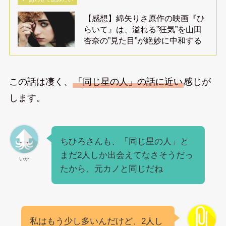
【感想】綿矢りさ原作の映画『ひ
らいて』は、溢れる”狂気”を山田
杏奈の”見た目”が絶妙に中和する
この話は凄く、
「同じ星の人」の話に近い
感じが
します。
ちひろさんも、「同じ星の人」と
まだ2人しか出会えてなさそうだっ
いか
たから、元カノと同じだね
私はもう少し多いんだけど、2人し