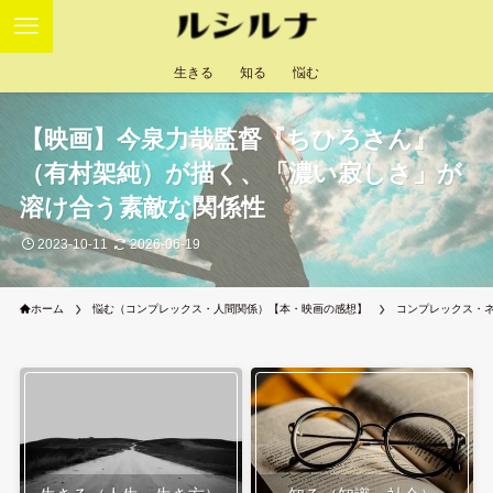
生きる
知る
悩む
【映画】今泉力哉監督『ちひろさん』
（有村架純）が描く、「濃い寂しさ」が
溶け合う素敵な関係性
2023-10-11
2026-06-19
ホーム
悩む（コンプレックス・人間関係）【本・映画の感想】
コンプレックス・