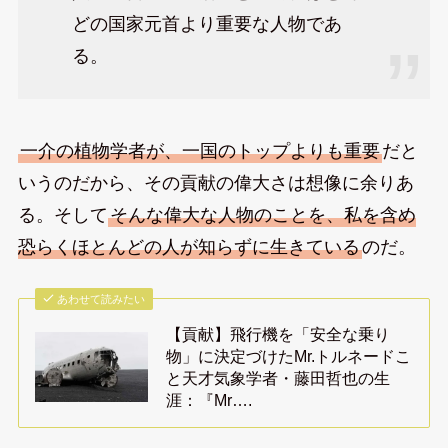
どの国家元首より重要な人物であ
る。
一介の植物学者が、一国のトップよりも重要
だと
いうのだから、その貢献の偉大さは想像に余りあ
る。そして
そんな偉大な人物のことを、私を含め
恐らくほとんどの人が知らずに生きている
のだ。
あわせて読みたい
【貢献】飛行機を「安全な乗り
物」に決定づけたMr.トルネードこ
と天才気象学者・藤田哲也の生
涯：『Mr….