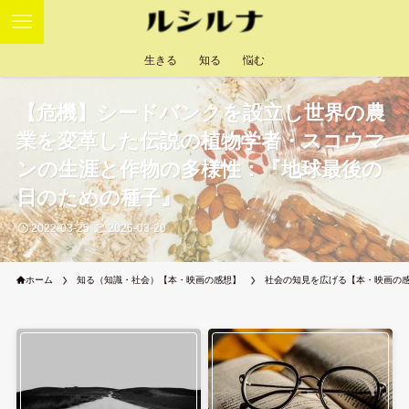
生きる
知る
悩む
【危機】シードバンクを設立し世界の農
業を変革した伝説の植物学者・スコウマ
ンの生涯と作物の多様性：『地球最後の
日のための種子』
2022-03-25
2026-03-20
ホーム
知る（知識・社会）【本・映画の感想】
社会の知見を広げる【本・映画の