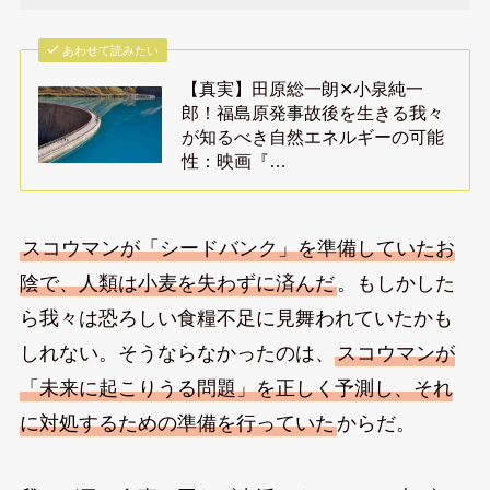
あわせて読みたい
【真実】田原総一朗✕小泉純一
郎！福島原発事故後を生きる我々
が知るべき自然エネルギーの可能
性：映画『…
スコウマンが「シードバンク」を準備していたお
陰で、人類は小麦を失わずに済んだ
。もしかした
ら我々は恐ろしい食糧不足に見舞われていたかも
しれない。そうならなかったのは、
スコウマンが
「未来に起こりうる問題」を正しく予測し、それ
に対処するための準備を行っていた
からだ。