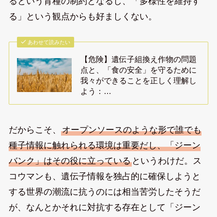
るという育種の制約となるし、「多様性を維持す
る」という観点からも好ましくない。
あわせて読みたい
【危険】遺伝子組換え作物の問題
点と、「食の安全」を守るために
我々ができることを正しく理解し
よう：…
だからこそ、
オープンソースのような形で誰でも
種子情報に触れられる環境は重要だし、「ジーン
バンク」はその役に立っている
というわけだ。ス
コウマンも、遺伝子情報を独占的に確保しようと
する世界の潮流に抗うのには相当苦労したそうだ
が、なんとかそれに対抗する存在として「ジーン