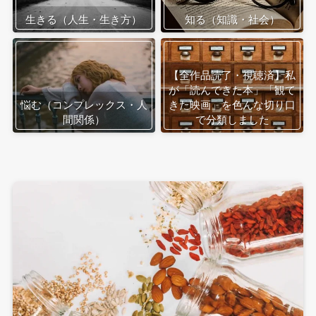
生きる（人生・生き方）
知る（知識・社会）
【全作品読了・視聴済】私
が「読んできた本」「観て
悩む（コンプレックス・人
きた映画」を色んな切り口
間関係）
で分類しました