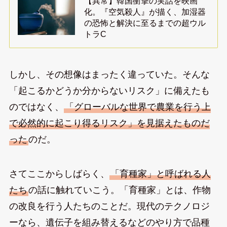
【異常】韓国衝撃の実話を映画
化。『空気殺人』が描く、加湿器
の恐怖と解決に至るまでの超ウル
トラC
しかし、その想像はまったく違っていた。そんな
「起こるかどうか分からないリスク」に備えたも
のではなく、
「グローバルな世界で農業を行う上
で必然的に起こり得るリスク」を見据えたものだ
った
のだ。
さてここからしばらく、
「育種家」と呼ばれる人
たち
の話に触れていこう。「育種家」とは、作物
の改良を行う人たちのことだ。現代のテクノロジ
ーなら、遺伝子を組み替えるなどのやり方で品種