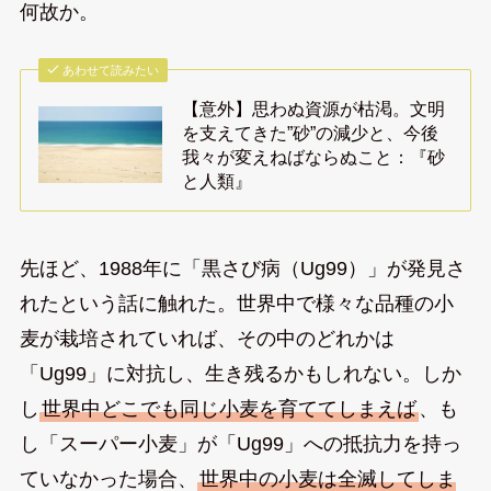
何故か。
あわせて読みたい
【意外】思わぬ資源が枯渇。文明
を支えてきた”砂”の減少と、今後
我々が変えねばならぬこと：『砂
と人類』
先ほど、1988年に「黒さび病（Ug99）」が発見さ
れたという話に触れた。世界中で様々な品種の小
麦が栽培されていれば、その中のどれかは
「Ug99」に対抗し、生き残るかもしれない。しか
し
世界中どこでも同じ小麦を育ててしまえば
、も
し「スーパー小麦」が「Ug99」への抵抗力を持っ
ていなかった場合、
世界中の小麦は全滅してしま