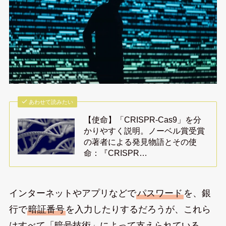
あわせて読みたい
【使命】「CRISPR-Cas9」を分
かりやすく説明。ノーベル賞受賞
の著者による発見物語とその使
命：『CRISPR…
インターネットやアプリなどで
パスワード
を、銀
行で
暗証番号
を入力したりするだろうが、これら
はすべて「暗号技術」によって支えられている。