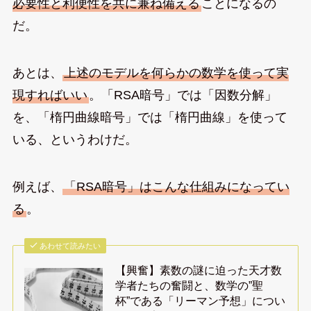
必要性と利便性を共に兼ね備える
ことになるの
だ。
あとは、
上述のモデルを何らかの数学を使って実
現すればいい
。「RSA暗号」では「因数分解」
を、「楕円曲線暗号」では「楕円曲線」を使って
いる、というわけだ。
例えば、
「RSA暗号」はこんな仕組みになってい
る
。
あわせて読みたい
【興奮】素数の謎に迫った天才数
学者たちの奮闘と、数学の”聖
杯”である「リーマン予想」につい