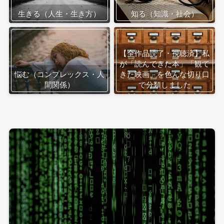
生きる（人生・生き方）
知る（知識・社会）
【全作品読了・視聴済】私
が「読んできた本」「観て
悩む（コンプレックス・人
きた映画」を色んな切り口
間関係）
で分類しました