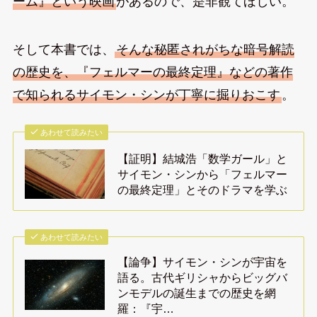
ーム』という映画
があるので、是非観てほしい。
そして本書では、
そんな秘匿されがちな暗号解読
の歴史を、『フェルマーの最終定理』などの著作
で知られるサイモン・シンが丁寧に掘りおこす
。
あわせて読みたい
【証明】結城浩「数学ガール」と
サイモン・シンから「フェルマー
の最終定理」とそのドラマを学ぶ
あわせて読みたい
【論争】サイモン・シンが宇宙を
語る。古代ギリシャからビッグバ
ンモデルの誕生までの歴史を網
羅：『宇…