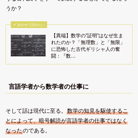
うか？
あわせて読みたい
【異端】数学の”証明”はなぜ生ま
れたのか？「無理数」と「無限」
に恐怖した古代ギリシャ人の奮
闘：『数…
言語学者から数学者の仕事に
そして話は現代に至る。
数学の知見を駆使するこ
とによって、暗号解読が言語学者の仕事ではなく
なった
のである。