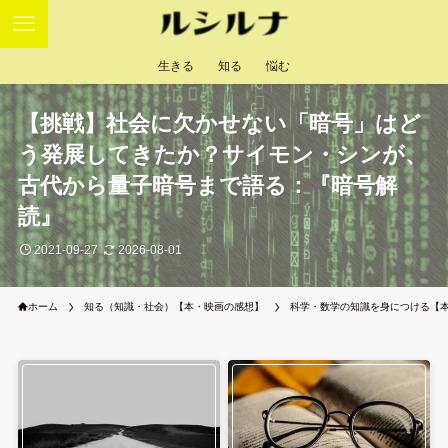
生きる
知る
悩む
【挑戦】社会に欠かせない「暗号」はど
う発展してきたか？サイモン・シンが、
古代から量子暗号まで語る：『暗号解
読』
2021-09-27
2026-08-01
ホーム
知る（知識・社会）【本・映画の感想】
科学・数学の知識を身につける【