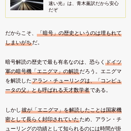
速い光』は、青木薫訳だから安心
だぞ
だからこそ、
「暗号」の歴史というのは埋もれて
しまいがち
だ。
暗号解読の歴史で最も有名なのは、恐らく
ドイツ
軍の暗号機「エニグマ」の解読
だろう。エニグマ
を解読した
アラン・チューリングは、「コンピュ
ータの父」とも呼ばれる天才数学者
である。
しかし
彼が「エニグマ」を解読したことは国家機
密として長らく封印されていた
ため、アラン・チ
ューリングの功績として知られるのには時間が掛