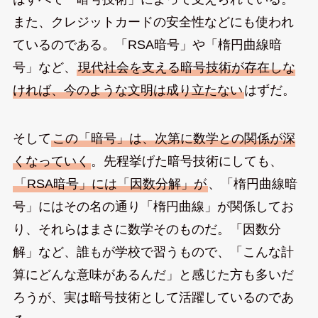
また、クレジットカードの安全性などにも使われ
ているのである。「RSA暗号」や「楕円曲線暗
号」など、
現代社会を支える暗号技術が存在しな
ければ、今のような文明は成り立たない
はずだ。
そして
この「暗号」は、次第に数学との関係が深
くなっていく
。先程挙げた暗号技術にしても、
「RSA暗号」には「因数分解」が
、「楕円曲線暗
号」にはその名の通り「楕円曲線」が関係してお
り、それらはまさに数学そのものだ。「因数分
解」など、誰もが学校で習うもので、「こんな計
算にどんな意味があるんだ」と感じた方も多いだ
ろうが、実は暗号技術として活躍しているのであ