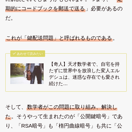
期的にコードブックを郵送で送る
」必要があるの
だ。
これが「鍵配送問題」と呼ばれるものである
。
あわせて読みたい
【奇人】天才数学者で、自宅を持
たずに世界中を放浪した変人エル
デシュは、迷惑な存在でも愛され
続けた…
そして、
数学者がこの問題に取り組み、解決し
た
。そうやって生まれたのが「公開鍵暗号」であ
り、「RSA暗号」も「楕円曲線暗号」も共に「公