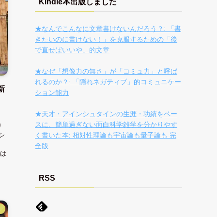
Kindle本出版しました
★なんでこんなに文章書けないんだろう？: 「書
きたいのに書けない！」を克服するための「後
で直せばいいや」的文章
★なぜ「想像力の無さ」が「コミュ力」と呼ば
れるのか？: 「隠れネガティブ」的コミュニケー
新
ション能力
★天才・アインシュタインの生涯・功績をベー
スに、簡単過ぎない面白科学雑学を分かりやす
り
シ
く書いた本: 相対性理論も宇宙論も量子論も 完
全版
は
RSS
】