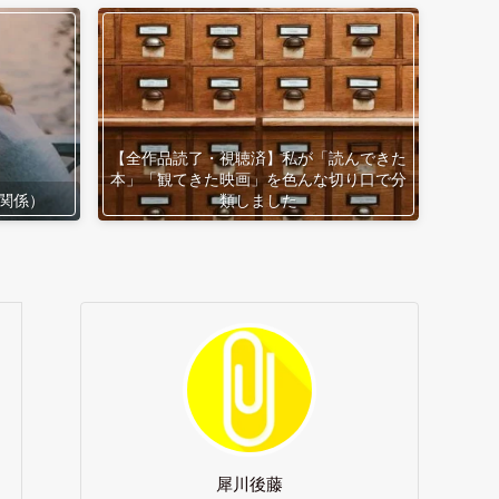
【全作品読了・視聴済】私が「読んできた
本」「観てきた映画」を色んな切り口で分
関係）
類しました
犀川後藤