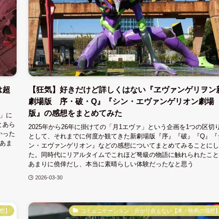
は超
【狂気】好きだけど詳しくはない『ヱヴァンゲリヲン
劇場版 序・破・Q』『シン・エヴァンゲリオン劇場
版』の感想をまとめてみた
O」に
とあら
2025年から26年に掛けての「月1エヴァ」という企画を1つの区切
かった
として、それまでに何度か観てきた新劇場版『序』『破』『Q』『
あま
ン・エヴァンゲリオン』などの感想についてまとめてみることにし
た。同時代にリアルタイムでこれほど弩級の物語に触れられたこと
あまりに僥倖だし、本当に素晴らしい体験だったなと思う
2026-03-30
想】
コミュニケーション・分かり合えない【本・映画の感想