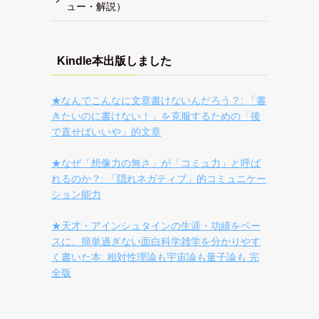
ュー・解説）
Kindle本出版しました
★なんでこんなに文章書けないんだろう？: 「書
きたいのに書けない！」を克服するための「後
で直せばいいや」的文章
★なぜ「想像力の無さ」が「コミュ力」と呼ば
れるのか？: 「隠れネガティブ」的コミュニケー
ション能力
★天才・アインシュタインの生涯・功績をベー
スに、簡単過ぎない面白科学雑学を分かりやす
く書いた本: 相対性理論も宇宙論も量子論も 完
全版