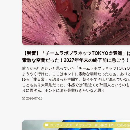
【興奮】「チームラボプラネッツTOKYO＠豊洲」
素敵な空間だった！2027年年末の終了前に急ごう！
前々から行きたいと思っていた「チームラボプラネッツTOKY
ようやく行けた。ここはホントに素敵な場所だったなぁ。あり
ゆる「非日常」が詰まった空間で、朝イチでさほど混んでいな
こともあり大満足だった。体感では9割近くが外国人というのも
りに異次元。ホントにまた是非行きたいなと思う
2026-07-18
コンプレックス・ネガティブ・自己嫌悪【本・映画の感