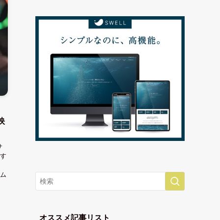
タ
映
サ
す
ム
オススメ記事リスト