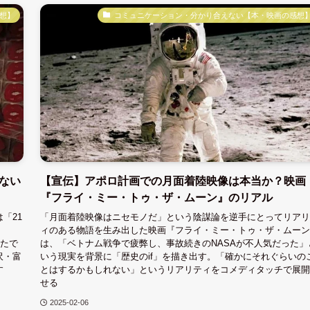
想】
コミュニケーション・分かり合えない【本・映画の感想
ない
【宣伝】アポロ計画での月面着陸映像は本当か？映画
『フライ・ミー・トゥ・ザ・ムーン』のリアル
「21
「月面着陸映像はニセモノだ」という陰謀論を逆手にとってリアリ
」
ィのある物語を生み出した映画『フライ・ミー・トゥ・ザ・ムーン
ったで
は、「ベトナム戦争で疲弊し、事故続きのNASAが不人気だった」
沢・富
いう現実を背景に「歴史のif」を描き出す。「確かにそれぐらいの
す
とはするかもしれない」というリアリティをコメディタッチで展開
せる
2025-02-06