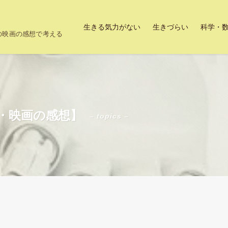
生きる気力がない
生きづらい
科学・
上の映画の感想で考える
・映画の感想】
– topics –