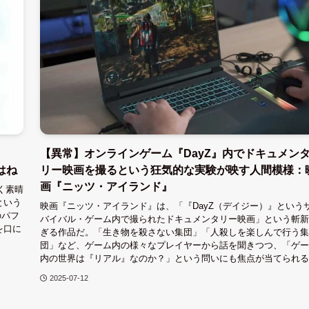
【異常】オンラインゲーム『DayZ』内でドキュメン
はね
リー映画を撮るという狂気的な実験が映す人間模様：
画『ニッツ・アイランド』
かく素晴
という
映画『ニッツ・アイランド』は、「『DayZ（デイジー）』という
のパフ
バイバル・ゲーム内で撮られたドキュメンタリー映画」という斬新
を口に
ぎる作品だ。「生き物を殺さない集団」「人殺しを楽しんで行う集
団」など、ゲーム内の様々なプレイヤーから話を聞きつつ、「ゲー
内の世界は『リアル』なのか？」という問いにも焦点が当てられる
2025-07-12