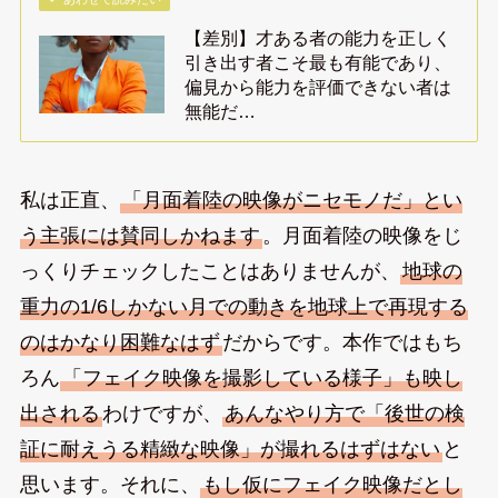
【差別】才ある者の能力を正しく
引き出す者こそ最も有能であり、
偏見から能力を評価できない者は
無能だ…
私は正直、
「月面着陸の映像がニセモノだ」とい
う主張には賛同しかねます
。月面着陸の映像をじ
っくりチェックしたことはありませんが、
地球の
重力の1/6しかない月での動きを地球上で再現する
のはかなり困難なはず
だからです。本作ではもち
ろん
「フェイク映像を撮影している様子」も映し
出される
わけですが、
あんなやり方で「後世の検
証に耐えうる精緻な映像」が撮れるはずはない
と
思います。それに、
もし仮にフェイク映像だとし