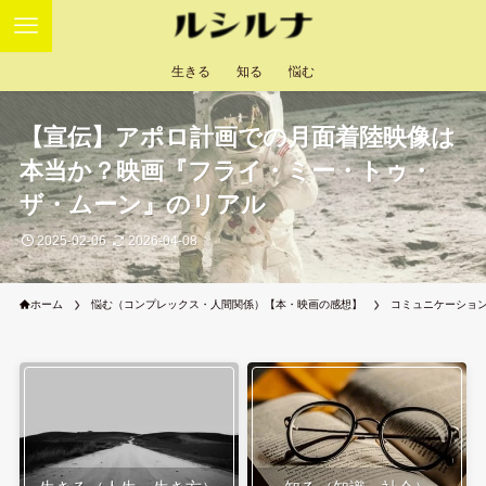
生きる
知る
悩む
【宣伝】アポロ計画での月面着陸映像は
本当か？映画『フライ・ミー・トゥ・
ザ・ムーン』のリアル
2025-02-06
2026-04-08
ホーム
悩む（コンプレックス・人間関係）【本・映画の感想】
コミュニケーショ