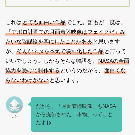
これは
とても面白い作品
でした。誰もが一度は、
「アポロ計画での月面着陸映像はフェイクだ」み
たいな陰謀論を耳にしたことがある
と思います
が、
そんなネタを本気で映画化した作品
と言って
いいでしょう。しかもそんな物語を、
NASAの全面
協力を受けて制作する
というのだから、
面白くな
らないわけがない
と思います。
だから、「月面着陸映像」もNASA
から提供された「本物」ってこと
いか
だよね