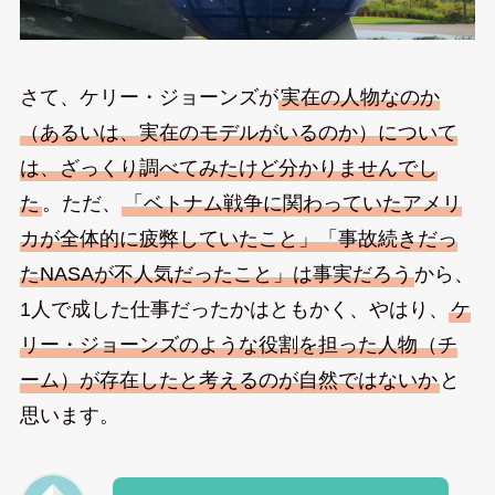
さて、ケリー・ジョーンズが
実在の人物なのか
（あるいは、実在のモデルがいるのか）について
は、ざっくり調べてみたけど分かりませんでし
た
。ただ、
「ベトナム戦争に関わっていたアメリ
カが全体的に疲弊していたこと」「事故続きだっ
たNASAが不人気だったこと」は事実だろう
から、
1人で成した仕事だったかはともかく、やはり、
ケ
リー・ジョーンズのような役割を担った人物（チ
ーム）が存在したと考えるのが自然ではないか
と
思います。