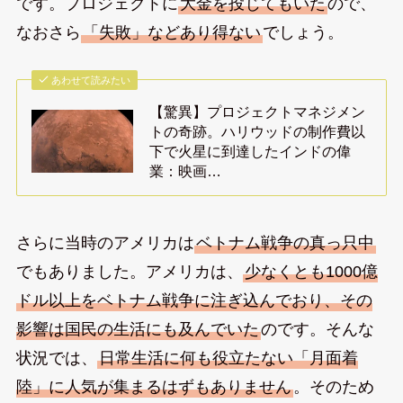
です。プロジェクトに
大金を投じてもいた
ので、
なおさら
「失敗」などあり得ない
でしょう。
あわせて読みたい
【驚異】プロジェクトマネジメン
トの奇跡。ハリウッドの制作費以
下で火星に到達したインドの偉
業：映画…
さらに当時のアメリカは
ベトナム戦争の真っ只中
でもありました。アメリカは、
少なくとも1000億
ドル以上をベトナム戦争に注ぎ込んでおり、その
影響は国民の生活にも及んでいた
のです。そんな
状況では、
日常生活に何も役立たない「月面着
陸」に人気が集まるはずもありません
。そのため