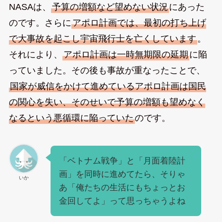
NASAは、
予算の増額など望めない状況
にあった
のです。さらに
アポロ計画では、最初の打ち上げ
で大事故を起こし宇宙飛行士を亡くしています
。
それにより、
アポロ計画は一時無期限の延期
に陥
っていました。その後も事故が重なったことで、
国家が威信をかけて進めているアポロ計画は国民
の関心を失い、そのせいで予算の増額も望めなく
なるという悪循環に陥っていた
のです。
「ベトナム戦争」と「月面着陸計
画」を同時に進めてたら、そりゃ
いか
あ「俺たちの生活にもちょっとお
金回してよ」って思っちゃうよね