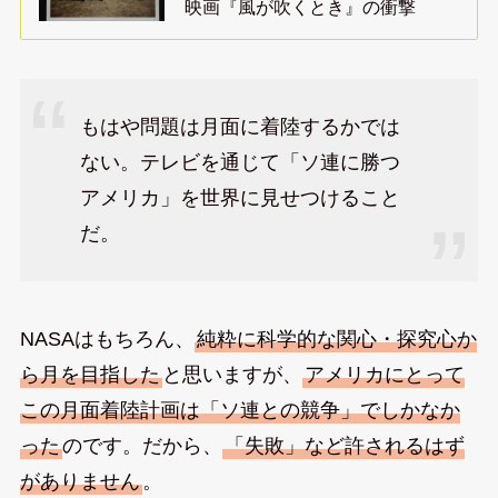
映画『風が吹くとき』の衝撃
もはや問題は月面に着陸するかでは
ない。テレビを通じて「ソ連に勝つ
アメリカ」を世界に見せつけること
だ。
NASAはもちろん、
純粋に科学的な関心・探究心か
ら月を目指した
と思いますが、
アメリカにとって
この月面着陸計画は「ソ連との競争」でしかなか
った
のです。だから、
「失敗」など許されるはず
がありません
。