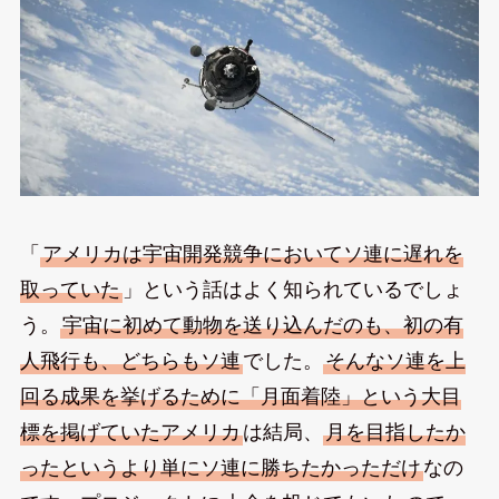
「
アメリカは宇宙開発競争においてソ連に遅れを
取っていた
」という話はよく知られているでしょ
う。
宇宙に初めて動物を送り込んだのも、初の有
人飛行も、どちらもソ連
でした。
そんなソ連を上
回る成果を挙げるために「月面着陸」という大目
標を掲げていたアメリカ
は結局、
月を目指したか
ったというより単にソ連に勝ちたかっただけ
なの