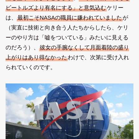
ビートルズより有名にする」と意気込む
ケリー
は、
最初こそNASAの職員に嫌われていました
が
（実直に技術と向き合う人たちからしたら、ケリ
ーのやり方は「嘘をついている」みたいに見える
のだろう）、
彼女の手腕なくして月面着陸の盛り
上がりはあり得なかった
わけで、次第に受け入れ
られていくのです。