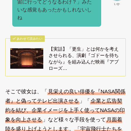
宙に行ってどうなるわけ？」みた
いか
いな感覚もあったかもしれないし
ね
あわせて読みたい
【実話】「更生」とは何かを考え
させられる、演劇『ゴドーを待ち
ながら』を組み込んだ映画『アプ
ローズ…
そこで彼女は、「
見栄えの良い俳優を『NASA関係
者』と偽ってテレビ出演させる
」「
企業と広告契
約を結び、企業イメージを上手く使ってNASAの印
象を向上させる
」など様々な手段を使って
月面着
陸を盛り上げようとします
。
「宇宙飛行士たちを