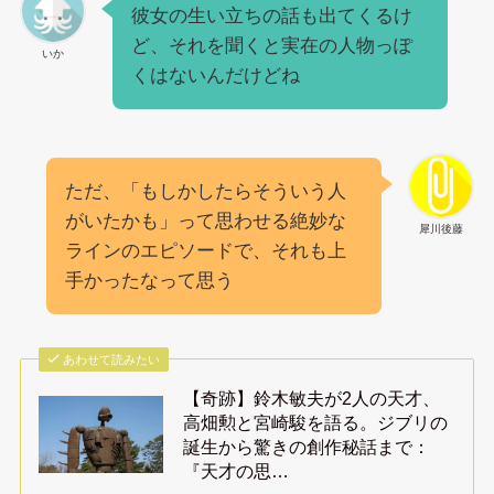
彼女の生い立ちの話も出てくるけ
ど、それを聞くと実在の人物っぽ
いか
くはないんだけどね
ただ、「もしかしたらそういう人
がいたかも」って思わせる絶妙な
犀川後藤
ラインのエピソードで、それも上
手かったなって思う
あわせて読みたい
【奇跡】鈴木敏夫が2人の天才、
高畑勲と宮崎駿を語る。ジブリの
誕生から驚きの創作秘話まで：
『天才の思…