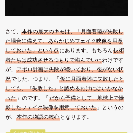
さて、
本作の最大のキモは、「月面着陸が失敗し
た場合に備えて、あらかじめフェイク映像を用意
しておいた」という点
にあります。もちろん
技術
者たちは成功させるつもりで臨んでいた
わけです
が、
アポロ計画は失敗が続いており、後がない状
況
でした。つまり、「
仮に月面着陸に失敗したと
しても、『失敗した』と認めるわけにはいかなか
った
」のです。「
だから予備として、地球上で撮
影したフェイク映像を用意しておいた
」というの
が、
本作の物語の核心
となります。
あわせて読みたい