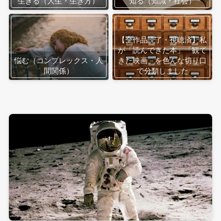
生きる（人生・生き方）
知る（知識・社会）
【全作品読了・視聴済】私
が「読んできた本」「観て
悩む（コンプレックス・人
きた映画」を色んな切り口
間関係）
で分類しました