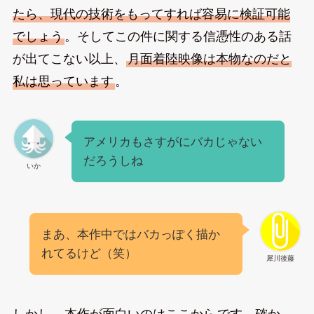
たら、現代の技術をもってすれば容易に検証可能
でしょう
。そしてこの件に関する信憑性のある話
が出てこない以上、
月面着陸映像は本物なのだと
私は思っています
。
アメリカもさすがにバカじゃない
だろうしね
いか
まあ、本作中ではバカっぽく描か
れてるけど（笑）
犀川後藤
しかし、
本作が面白いのはここから
です。確か