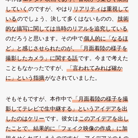
していく
のですが、やはり
リアリティは重視して
いる
のでしょう、決して多くはないものの、
技術
的な描写に関しては当時のリアルを追究している
のだろうと思います。その中で
個人的に「なるほ
ど」と感じさせられたのが、「月面着陸の様子を
撮影したカメラ」に関する話
です。今まで考えた
こともなかったですが、
「言われてみれば確か
に」という指摘
がなされていました。
そもそもですが、本作中で
「月面着陸の様子を撮
影してテレビで生中継する」というアイデアを出
したのはケリー
です。彼女は
このアイデアを出し
たことで、結果的に「フェイク映像の作成」に加