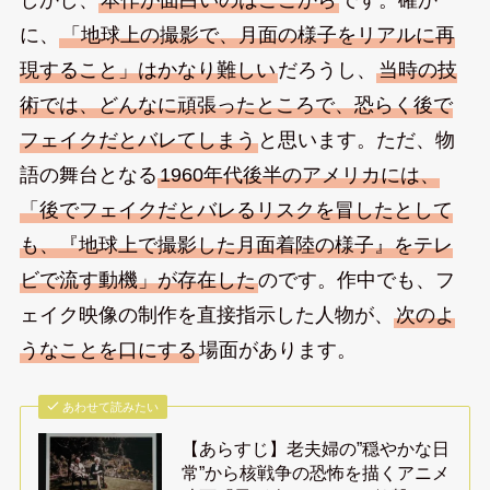
に、
「地球上の撮影で、月面の様子をリアルに再
現すること」はかなり難しい
だろうし、
当時の技
術では、どんなに頑張ったところで、恐らく後で
フェイクだとバレてしまう
と思います。ただ、物
語の舞台となる
1960年代後半のアメリカには、
「後でフェイクだとバレるリスクを冒したとして
も、『地球上で撮影した月面着陸の様子』をテレ
ビで流す動機」が存在した
のです。作中でも、フ
ェイク映像の制作を直接指示した人物が、
次のよ
うなことを口にする
場面があります。
あわせて読みたい
【あらすじ】老夫婦の”穏やかな日
常”から核戦争の恐怖を描くアニメ