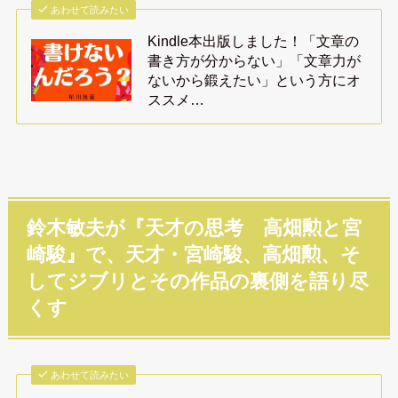
あわせて読みたい
Kindle本出版しました！「文章の
書き方が分からない」「文章力が
ないから鍛えたい」という方にオ
ススメ…
鈴木敏夫が『天才の思考 高畑勲と宮
崎駿』で、天才・宮崎駿、高畑勲、そ
してジブリとその作品の裏側を語り尽
くす
あわせて読みたい