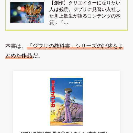
【創作】クリエイターになりたい
人は必読。ジブリに見習い入社し
た川上量生が語るコンテンツの本
質：『…
本書は、
「ジブリの教科書」シリーズの記述をま
とめた作品
だ。