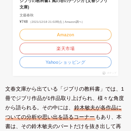
ジブリの教科書1 風の谷のナウシカ (文春ジブリ
文庫)
文藝春秋
¥748
（2021/12/18 21:02時点 | Amazon調べ）
Amazon
楽天市場
Yahooショッピング
ポチップ
文春文庫から出ている「ジブリの教科書」では、1
冊でジブリ作品が1作品取り上げられ、様々な角度
から語られる。その中には、
鈴木敏夫が各作品に
ついての分析や思い出を語るコーナー
もあり、本
書は、その鈴木敏夫のパートだけを抜き出して再