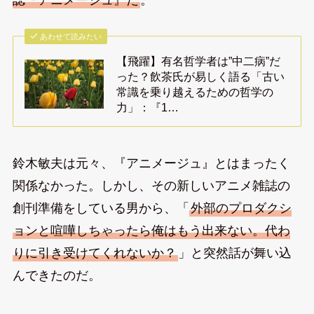
あわせて読みたい
【飛躍】有名哲学者は”中二病”だ
った？飲茶氏が易しく語る「古い
常識を乗り越えるための哲学の
力」：『1…
鈴木敏夫は元々、『アニメージュ』とはまったく
関係なかった。しかし、その新しいアニメ雑誌の
創刊準備をしている男から、「
外部のプロダクシ
ョンと喧嘩しちゃったら俺はもう出来ない。代わ
りに引き受けてくれないか？
」と突然話が舞い込
んできたのだ。