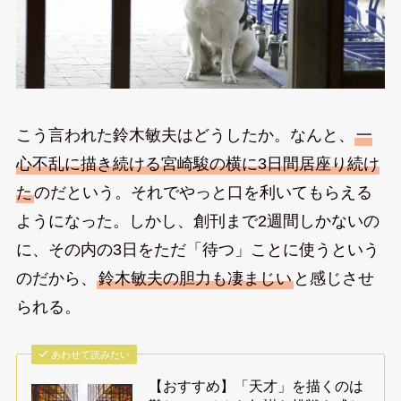
こう言われた鈴木敏夫はどうしたか。なんと、
一
心不乱に描き続ける宮崎駿の横に3日間居座り続け
た
のだという。それでやっと口を利いてもらえる
ようになった。しかし、創刊まで2週間しかないの
に、その内の3日をただ「待つ」ことに使うという
のだから、
鈴木敏夫の胆力も凄まじい
と感じさせ
られる。
あわせて読みたい
【おすすめ】「天才」を描くのは