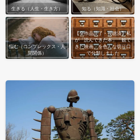
生きる（人生・生き方）
知る（知識・社会）
【全作品読了・視聴済】私
が「読んできた本」「観て
悩む（コンプレックス・人
きた映画」を色んな切り口
間関係）
で分類しました