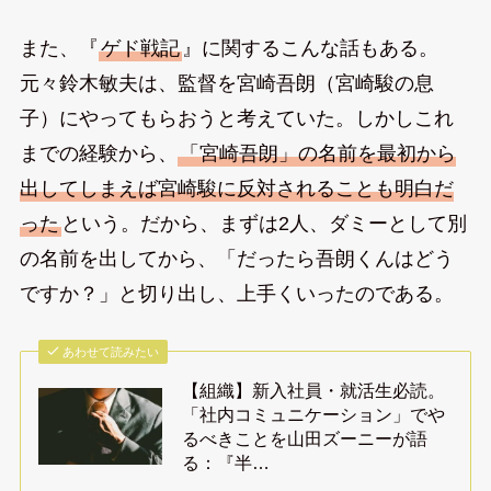
また、『
ゲド戦記
』に関するこんな話もある。
元々鈴木敏夫は、監督を宮崎吾朗（宮崎駿の息
子）にやってもらおうと考えていた。しかしこれ
までの経験から、
「宮崎吾朗」の名前を最初から
出してしまえば宮崎駿に反対されることも明白だ
った
という。だから、まずは2人、ダミーとして別
の名前を出してから、「だったら吾朗くんはどう
ですか？」と切り出し、上手くいったのである。
あわせて読みたい
【組織】新入社員・就活生必読。
「社内コミュニケーション」でや
るべきことを山田ズーニーが語
る：『半…