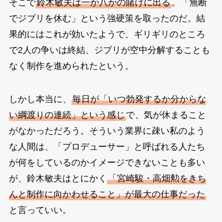
そこで
鈴木敏夫は一か八かの賭けに出る
。「無断
でジブリを休む」という強硬策を取ったのだ。結
果的にはこれが効いたようで、ギリギリのところ
で2人の争いは終結、ジブリが空中分解することも
なく制作を進められたという。
しかし本当に、
毎日が「いつ勃発するか分からな
い綱渡りの連続」という感じ
で、気が休まること
がなかっただろう。そういう業界に疎い私のよう
な人間は、「プロデューサー」と呼ばれる人たち
が何をしているのかイメージできないことも多い
が、鈴木敏夫はとにかく
「宮崎駿・高畑勲をきち
んと制作に向かわせること」が最大の仕事だった
と言っていい。