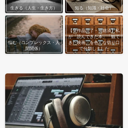
生きる（人生・生き方）
知る（知識・社会）
【全作品読了・視聴済】私
が「読んできた本」「観て
悩む（コンプレックス・人
きた映画」を色んな切り口
間関係）
で分類しました