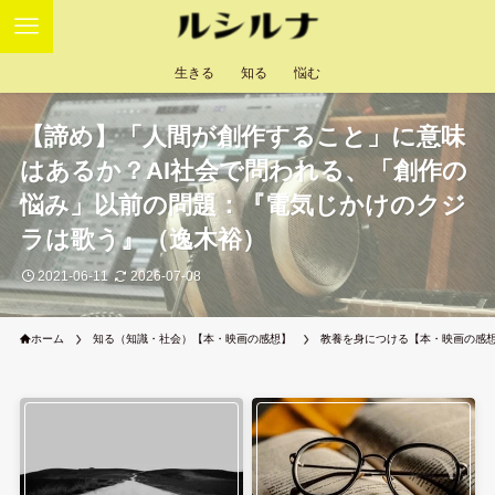
生きる
知る
悩む
【諦め】「人間が創作すること」に意味
はあるか？AI社会で問われる、「創作の
悩み」以前の問題：『電気じかけのクジ
ラは歌う』（逸木裕）
2021-06-11
2026-07-08
ホーム
知る（知識・社会）【本・映画の感想】
教養を身につける【本・映画の感