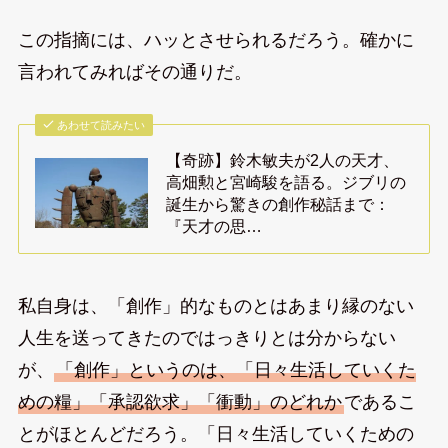
この指摘には、ハッとさせられるだろう。確かに
言われてみればその通りだ。
あわせて読みたい
【奇跡】鈴木敏夫が2人の天才、
高畑勲と宮崎駿を語る。ジブリの
誕生から驚きの創作秘話まで：
『天才の思…
私自身は、「創作」的なものとはあまり縁のない
人生を送ってきたのではっきりとは分からない
が、
「創作」というのは、「日々生活していくた
めの糧」「承認欲求」「衝動」のどれか
であるこ
とがほとんどだろう。「日々生活していくための