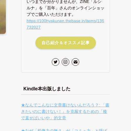
いつまでか分かりませんが、ZINE「ルシ
ルナ」を「百年」さんのオンラインショッ
プでご購入いただけます。
https://100hyakunen.thebase.in/items/136
732027
自己紹介＆オススメ記事
Kindle本出版しました
★なんでこんなに文章書けないんだろう？: 「書
きたいのに書けない！」を克服するための「後
で直せばいいや」的文章
★なぜ「想像力の無さ」が「コミュ力」と呼ば