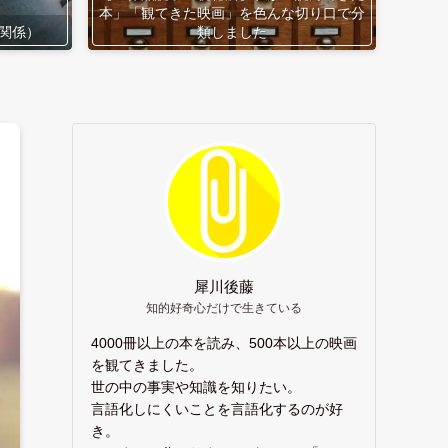
本」「観てきた映画」を色んな切り口で分
関係）
類しました
犀川後藤
知的好奇心だけで生きている
4000冊以上の本を読み、500本以上の映画
を観てきました。
世の中の事実や知識を知りたい。
言語化しにくいことを言語化するのが好
き。