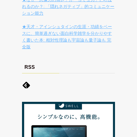
れるのか？: 「隠れネガティブ」的コミュニケー
ション能力
★天才・アインシュタインの生涯・功績をベー
スに、簡単過ぎない面白科学雑学を分かりやす
く書いた本: 相対性理論も宇宙論も量子論も 完
全版
RSS