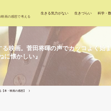
生きる気力がない
生きづらい
科学・
上の映画の感想で考える
する映画。菅田将暉の声でカッコよく始
ねに懐かしい』
る【本・映画の感想】