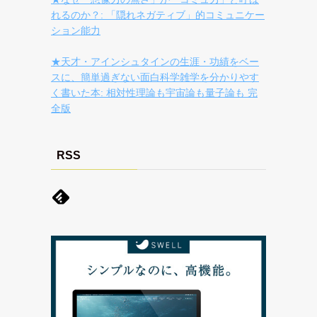
れるのか？: 「隠れネガティブ」的コミュニケー
ション能力
★天才・アインシュタインの生涯・功績をベー
スに、簡単過ぎない面白科学雑学を分かりやす
く書いた本: 相対性理論も宇宙論も量子論も 完
全版
RSS