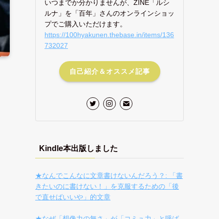
いつまでか分かりませんが、ZINE「ルシ
ルナ」を「百年」さんのオンラインショッ
プでご購入いただけます。
https://100hyakunen.thebase.in/items/136
732027
自己紹介＆オススメ記事
Kindle本出版しました
★なんでこんなに文章書けないんだろう？: 「書
きたいのに書けない！」を克服するための「後
で直せばいいや」的文章
★なぜ「想像力の無さ」が「コミュ力」と呼ば