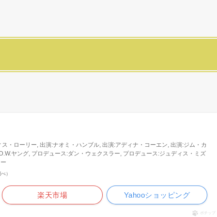
ィス・ローリー, 出演:ナオミ・ハンブル, 出演:アディナ・コーエン, 出演:ジム・カ
:D.W.ヤング, プロデュース:ダン・ウェクスラー, プロデュース:ジュディス・ミズ
ジー
n調べ）
楽天市場
Yahooショッピング
ポチップ