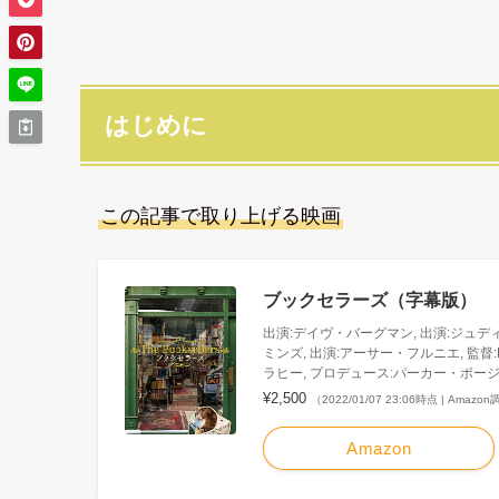
はじめに
この記事で取り上げる映画
ブックセラーズ（字幕版）
出演:デイヴ・バーグマン, 出演:ジュデ
ミンズ, 出演:アーサー・フルニエ, 監督
ラヒー, プロデュース:パーカー・ポー
¥2,500
（2022/01/07 23:06時点 | Amazo
Amazon