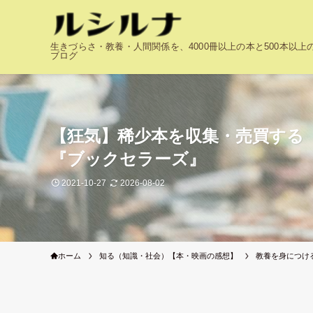
生きづらさ・教養・人間関係を、4000冊以上の本と500本以
ブログ
【狂気】稀少本を収集・売買する
『ブックセラーズ』
2021-10-27
2026-08-02
ホーム
知る（知識・社会）【本・映画の感想】
教養を身につけ