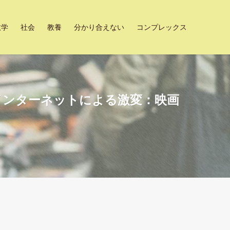
数学
社会
教養
分かり合えない
コンプレックス
インターネットによる激変：映画