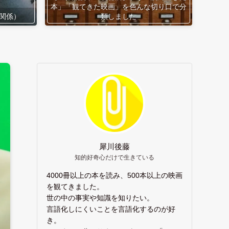
本」「観てきた映画」を色んな切り口で分
関係）
類しました
犀川後藤
知的好奇心だけで生きている
4000冊以上の本を読み、500本以上の映画
を観てきました。
世の中の事実や知識を知りたい。
言語化しにくいことを言語化するのが好
き。