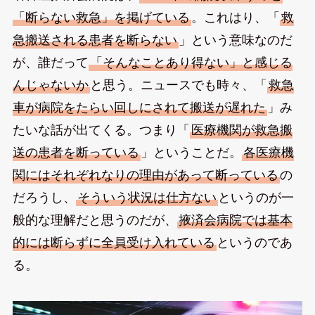
「断らない救急」を掲げている
。これはり、「
救
急搬送される患者を断らない
」という意味なのだ
が、誰だって
「そんなことあり得ない」と感じる
んじゃないか
と思う。ニュースでも時々、「
救急
車が病院をたらい回しにされて搬送が遅れた
」み
たいな話が出てくる。つまり「
医療機関が救急搬
送の患者を断っている
」ということだ。
各医療機
関にはそれぞれなりの理由があって断っている
の
だろうし、
そういう状況は仕方ない
というのが一
般的な理解だと思うのだが、
掖済会病院では基本
的には断らずに全員受け入れている
というのであ
る。