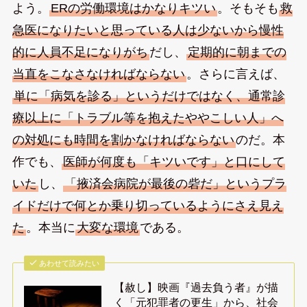
よう。
ERの労働環境はかなりキツい
。そもそも
救
急医になりたいと思っている人は少ないから慢性
的に人員不足になりがち
だし、
定期的に朝までの
当直をこなさなければならない
。さらに言えば、
単に「病気を診る」というだけではなく、通常診
療以上に「トラブル等を抱えたややこしい人」へ
の対処にも時間を割かなければならない
のだ。本
作でも、
医師が何度も「キツいです」と口にして
いた
し、
「掖済会病院が最後の砦だ」というプラ
イドだけで何とか乗り切っているようにさえ見え
た
。本当に
大変な環境
である。
あわせて読みたい
【赦し】映画『過去負う者』が描
く「元犯罪者の更生」から、社会