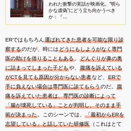
われた衝撃の実話が映画化。”明ら
かな虚偽”にどう立ち向かうべき
か：『…
ERではもちろん
運ばれてきた患者を可能な限り診
察する
のだが、時には
どうにもしようがなく専門
医の助けを借りることもある
。
どんぐりが鼻の奥
に詰まってしまった子ども
や、
腹痛を訴えている
がCTを見ても原因が分からない患者
など、
ERで
手に負えない場合は専門医に診てもらう
のだ。
腹
痛を訴えていた患者は、専門医の診断によって
「腸が壊死している」ことが判明し、そのまま手
術が決まった
。このシーンでは、
「最初からERを
志望している」と話していた研修医
（これはとて