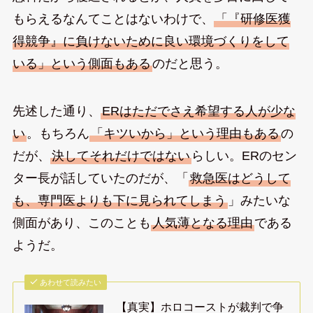
もらえるなんてことはないわけで、
「『研修医獲
得競争』に負けないために良い環境づくりをして
いる」という側面もある
のだと思う。
先述した通り、
ERはただでさえ希望する人が少な
い
。もちろん
「キツいから」という理由もある
の
だが、
決してそれだけではない
らしい。ERのセン
ター長が話していたのだが、「
救急医はどうして
も、専門医よりも下に見られてしまう
」みたいな
側面があり、このことも
人気薄となる理由
である
ようだ。
あわせて読みたい
【真実】ホロコーストが裁判で争