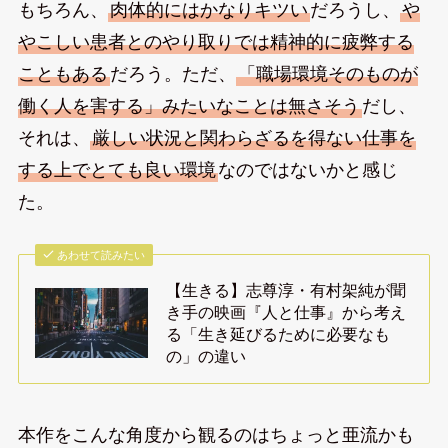
もちろん、
肉体的にはかなりキツい
だろうし、
や
やこしい患者とのやり取りでは精神的に疲弊する
こともある
だろう。ただ、
「職場環境そのものが
働く人を害する」みたいなことは無さそう
だし、
それは、
厳しい状況と関わらざるを得ない仕事を
する上でとても良い環境
なのではないかと感じ
た。
あわせて読みたい
【生きる】志尊淳・有村架純が聞
き手の映画『人と仕事』から考え
る「生き延びるために必要なも
の」の違い
本作をこんな角度から観るのはちょっと亜流かも