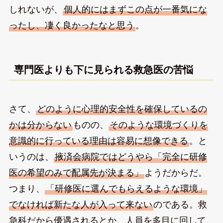
しれないが、
個人的にはまずこの点が一番気にな
ったし、凄く良かったなと思う
。
専門医よりも下に見られる救急医の苦悩
さて、
どのように心理的安全性を確保しているの
かは分からない
ものの、
そのような環境づくりを
意識的に行っている理由は容易に想像できる
。と
いうのは、
掖済会病院ではどうやら「完全に研修
医の希望のみで配属先が決まる」
ようだからだ。
つまり、
「研修医に選んでもらえるような環境」
でなければ新たな人が入って来ない
のである。救
急科だから優遇されるとか、人員を多目に回して