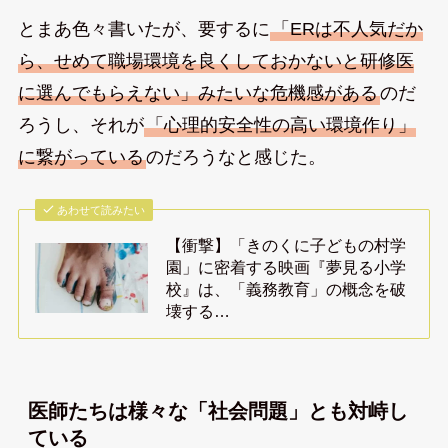
とまあ色々書いたが、要するに
「ERは不人気だか
ら、せめて職場環境を良くしておかないと研修医
に選んでもらえない」みたいな危機感がある
のだ
ろうし、それが
「心理的安全性の高い環境作り」
に繋がっている
のだろうなと感じた。
あわせて読みたい
【衝撃】「きのくに子どもの村学
園」に密着する映画『夢見る小学
校』は、「義務教育」の概念を破
壊する…
医師たちは様々な「社会問題」とも対峙し
ている