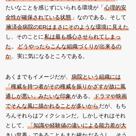
たいなことを感じずにいられる環境が「
心理的安
全性が確保されている状態
」なのである。そして
掖済会病院のERはまさにそのような環境に見えた
し、そのことに
私は最も感心させられてしまっ
た
。
どうやったらこんな組織づくりが出来るの
か
、実に気になるところである。
あくまでもイメージだが、
病院という組織には
「権威を持つ者がその権威を振りかざすが故に風
通しが悪い」みたいな印象
がある。
ドラマや映画
でそんな風に描かれることが多いから
だが、もち
ろんそれらはフィクションだ。しかしそれはそれ
として、
「知識や経験値の違いによる能力差が大
きい世界」であることもまた確か
だろうし、
そう