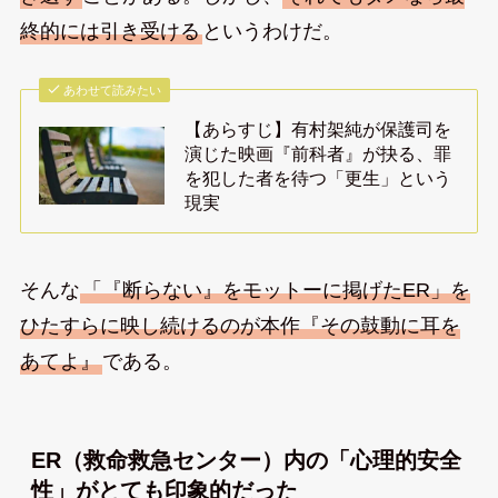
終的には引き受ける
というわけだ。
あわせて読みたい
【あらすじ】有村架純が保護司を
演じた映画『前科者』が抉る、罪
を犯した者を待つ「更生」という
現実
そんな
「『断らない』をモットーに掲げたER」を
ひたすらに映し続けるのが本作『その鼓動に耳を
あてよ』
である。
ER（救命救急センター）内の「心理的安全
性」がとても印象的だった