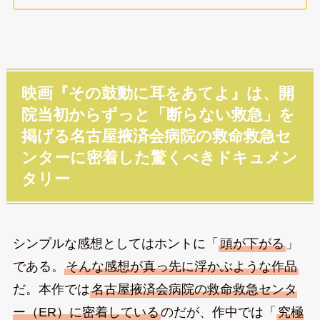
映画『その鼓動に耳をあてよ』は、開
院当初からずっと「断らない救急」を
掲げる名古屋掖済会病院の救命救急セ
ンターに密着した驚くべきドキュメン
タリー
シンプルな感想としてはホントに「
頭が下がる
」
である。
そんな感想が真っ先に浮かぶような作品
だ。本作では
名古屋掖済会病院の救命救急センタ
ー（ER）に密着している
のだが、作中では「
究極