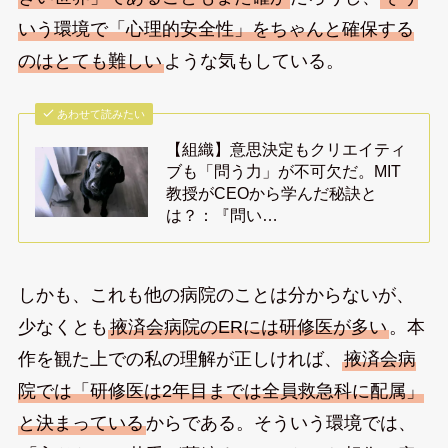
いう環境で「心理的安全性」をちゃんと確保する
のはとても難しい
ような気もしている。
あわせて読みたい
【組織】意思決定もクリエイティ
ブも「問う力」が不可欠だ。MIT
教授がCEOから学んだ秘訣と
は？：『問い…
しかも、これも他の病院のことは分からないが、
少なくとも
掖済会病院のERには研修医が多い
。本
作を観た上での私の理解が正しければ、
掖済会病
院では「研修医は2年目までは全員救急科に配属」
と決まっている
からである。そういう環境では、