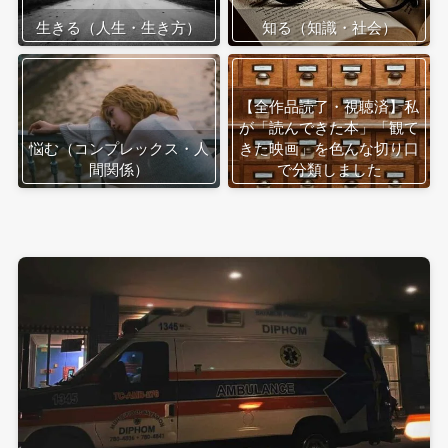
生きる（人生・生き方）
知る（知識・社会）
【全作品読了・視聴済】私
が「読んできた本」「観て
悩む（コンプレックス・人
きた映画」を色んな切り口
間関係）
で分類しました