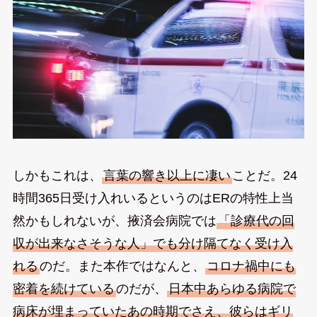
しかもこれは、
言葉の響き以上に凄い
ことだ。24
時間365日受け入れいるというのはERの特性上当
然かもしれないが、掖済会病院では
「診療代の回
収が出来なさそうな人」でも分け隔てなく受け入
れる
のだ。また本作ではなんと、
コロナ禍中にも
密着を続けている
のだが、
日本中あらゆる病院で
病床が埋まっていたあの時期でさえ、彼らはギリ