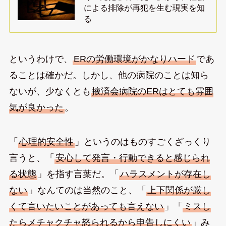
による排除が再犯を生む現実を知
る
というわけで、
ERの労働環境がかなりハード
であ
ることは確かだ。しかし、他の病院のことは知ら
ないが、少なくとも
掖済会病院のERはとても雰囲
気が良かった
。
「
心理的安全性
」というのはものすごくざっくり
言うと、「
安心して発言・行動できると感じられ
る状態
」を指す言葉だ。「
ハラスメントが存在し
ない
」なんてのは当然のこと、「
上下関係が厳し
くて言いたいことがあっても言えない
」「
ミスし
たらメチャクチャ怒られるから申告しにくい
」み