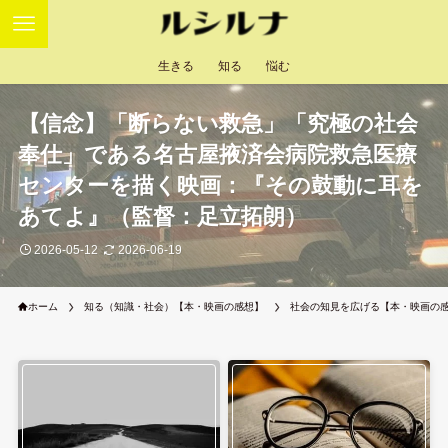
生きる
知る
悩む
【信念】「断らない救急」「究極の社会
奉仕」である名古屋掖済会病院救急医療
センターを描く映画：『その鼓動に耳を
あてよ』（監督：足立拓朗）
2026-05-12
2026-06-19
ホーム
知る（知識・社会）【本・映画の感想】
社会の知見を広げる【本・映画の