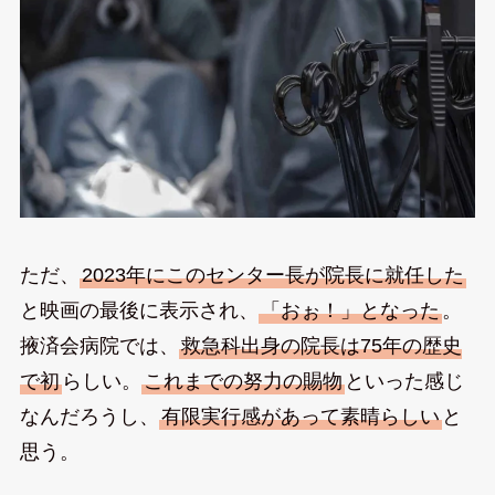
ただ、
2023年にこのセンター長が院長に就任した
と映画の最後に表示され、
「おぉ！」となった
。
掖済会病院では、
救急科出身の院長は75年の歴史
で初
らしい。
これまでの努力の賜物
といった感じ
なんだろうし、
有限実行感があって素晴らしい
と
思う。