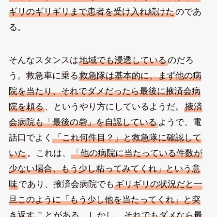
ギリのギリギリまで患者を受け入れ続けた
のであ
る。
そんなスタンスは
地域でも浸透している
のだろ
う。救急車に乗る
救急隊は基本的に、まず他の病
院を当たり、それでダメだったら最後に掖済会病
院を頼る
、というやり方にしているようだ。
掖済
会病院も「最後の砦」を自認している
ようで、電
話口でよく
「これ何件目？」と救急隊に確認して
いた
。これは、
「他の病院に当たっている件数が
少ない場合、もう少し粘ってみてくれ」という意
味
であり、掖済会病院でも
ギリギリの状況だと一
旦このように「もう少し他を当たってくれ」と突
き返す
ことがある。しかし、
それでもダメなら最