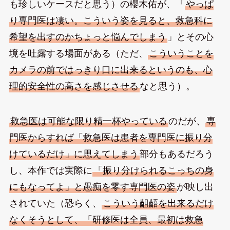
も珍しいケースだと思う）の櫻木佑が、「
やっぱ
り専門医は凄い。こういう姿を見ると、救急科に
希望を出すのかちょっと悩んでしまう
」とその心
境を吐露する場面がある（ただ、
こういうことを
カメラの前ではっきり口に出来るというのも、心
理的安全性の高さを感じさせる
なと思う）。
救急医は可能な限り精一杯やっている
のだが、
専
門医からすれば「救急医は患者を専門医に振り分
けているだけ」に思えてしまう
部分もあるだろう
し、本作では実際に
「振り分けられるこっちの身
にもなってよ」と愚痴を零す専門医の姿
が映し出
されていた（恐らく、
こういう齟齬を出来るだけ
なくそうとして、「研修医は全員、最初は救急