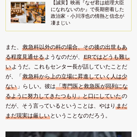
【誠実】映画『なぜ君は総理大臣
になれないのか』で長期密着した
政治家・小川淳也の情熱と信念が
凄まじい
また、
救急科以外の科の場合、その後の出世もあ
る程度見通せる
ようなのだが、
ERではどうも難し
い
ようだ。これもセンター長が話していたことだ
が、「
救急科から上の立場に昇進していく人は少
ない
」らしい。彼は
「専門医と救急医が同列にな
るように努力してきたつもり」と口にしていた
の
だが、そう言っているということは、やはり
まだ
まだ現実は厳しい
ということなのだろう。