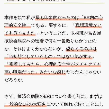
本作を観て私が
最も印象的だったのは「ER内の心
理的安全性」
である。要するに、「
職場環境がと
ても良く見えた
」ということだ。取材班が名古屋
掖済会病院への密着で何を一番撮りたかったの
か、それはよく分からないが、
恐らくこの点は
「当初想定していたもの」ではない気がする
。
「密着してみたら、心理的安全性がメチャクチャ
高い職場だった」みたいな感じ
だったんじゃない
だろうか。
さて、掖済会病院のERについて書く前に、まずは
一般的なERの大変さ
について触れておくことにし