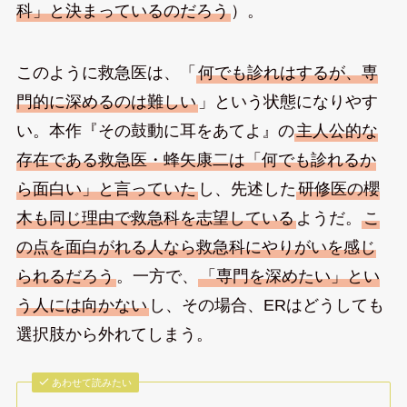
科」と決まっているのだろう
）。
このように救急医は、「
何でも診れはするが、専
門的に深めるのは難しい
」という状態になりやす
い。本作『その鼓動に耳をあてよ』の
主人公的な
存在である救急医・蜂矢康二は「何でも診れるか
ら面白い」と言っていた
し、先述した
研修医の櫻
木も同じ理由で救急科を志望している
ようだ。
こ
の点を面白がれる人なら救急科にやりがいを感じ
られるだろう
。一方で、
「専門を深めたい」とい
う人には向かない
し、その場合、ERはどうしても
選択肢から外れてしまう。
あわせて読みたい