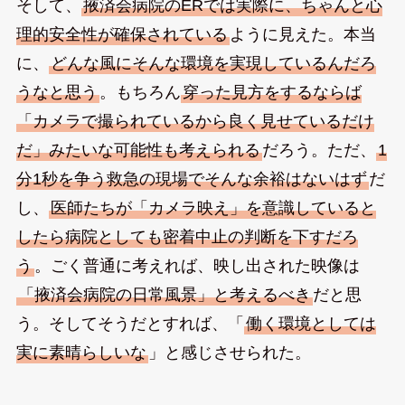
そして、
掖済会病院のERでは実際に、ちゃんと心
理的安全性が確保されている
ように見えた。本当
に、
どんな風にそんな環境を実現しているんだろ
うなと思う
。もちろん
穿った見方をするならば
「カメラで撮られているから良く見せているだけ
だ」みたいな可能性も考えられる
だろう。ただ、
1
分1秒を争う救急の現場でそんな余裕はないはず
だ
し、
医師たちが「カメラ映え」を意識していると
したら病院としても密着中止の判断を下すだろ
う
。ごく普通に考えれば、映し出された映像は
「掖済会病院の日常風景」と考えるべき
だと思
う。そしてそうだとすれば、「
働く環境としては
実に素晴らしいな
」と感じさせられた。