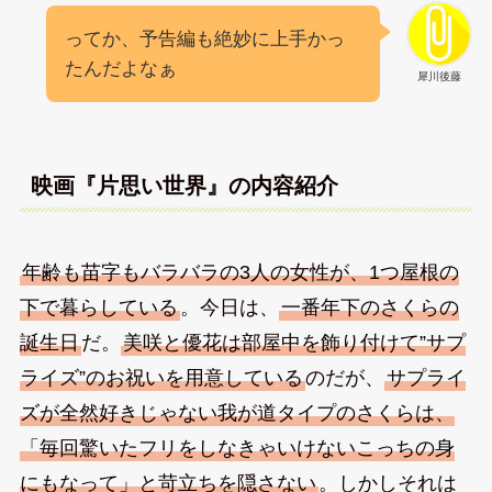
ってか、予告編も絶妙に上手かっ
たんだよなぁ
犀川後藤
映画『片思い世界』の内容紹介
年齢も苗字もバラバラの3人の女性が、1つ屋根の
下で暮らしている
。今日は、
一番年下のさくらの
誕生日
だ。
美咲と優花は部屋中を飾り付けて”サプ
ライズ”のお祝いを用意している
のだが、
サプライ
ズが全然好きじゃない我が道タイプのさくらは、
「毎回驚いたフリをしなきゃいけないこっちの身
にもなって」と苛立ちを隠さない
。しかしそれは