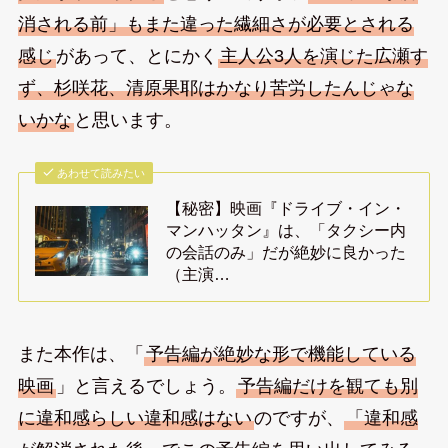
消される前」もまた違った繊細さが必要とされる
感じ
があって、とにかく
主人公3人を演じた広瀬す
ず、杉咲花、清原果耶はかなり苦労したんじゃな
いかな
と思います。
あわせて読みたい
【秘密】映画『ドライブ・イン・
マンハッタン』は、「タクシー内
の会話のみ」だが絶妙に良かった
（主演…
また本作は、「
予告編が絶妙な形で機能している
映画
」と言えるでしょう。
予告編だけを観ても別
に違和感らしい違和感はない
のですが、
「違和感