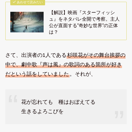
あわせて読みたい
【解説】映画『スターフィッシ
ュ』をネタバレ全開で考察。主人
公が直面する”奇妙な世界”の正体
は？
さて、出演者の1人である
杉咲花がその舞台挨拶の
中で、劇中歌『声は風』の歌詞のある箇所が好き
だという話をしていました
。それが、
花が忘れても 種はおぼえてる
生きるよろこびを