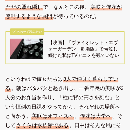
ただの照れ隠し
で、なんとこの後、
美咲と優花が
感動するような展開
が待っているのだ。
あわせて読みたい
【映画】『ヴァイオレット・エヴ
ァーガーデン 劇場版』で号泣し
続けた私はTVアニメを観ていない
というわけで彼女たちは
3人で仲良く暮らしてい
る
。朝はバタバタと起き出し、一番年長の美咲が3
人分のお弁当を作り、「柱に背の高さを刻む」と
いう恒例の日課をやってから、それぞれの場所へ
と向かう。
美咲はオフィスへ
、
優花は大学へ
、そ
して
さくらは水族館である
。日中はそんな風にそ