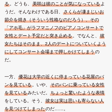
る
。どうも、
美咲は彼のことが気になっている
よ
うだ。そんなわけである日、
さくらが凄まじいお
節介を焼き（そういう性格なのだろう）、その
「アホ毛」がラフマニノフのピアノコンサートで
女性とデート予定だと突き止める
。でなんと、
彼
女たちはそのまま、2人のデートについていくよう
にしてコンサート会場まで押しかけてしまう
の
だ。
一方、
優花は大学の近くに停まっている花屋のバ
ンを見ている
。いや、
そのバンに乗っている女性
を見ている
みたいだ。
ちょっと驚いたような表情
をしている。そう、
彼女は実は思いも寄らない人
を見つけてしまった
のだ……。