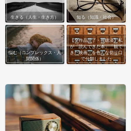
生きる（人生・生き方）
知る（知識・社会）
【全作品読了・視聴済】私
が「読んできた本」「観て
悩む（コンプレックス・人
きた映画」を色んな切り口
間関係）
で分類しました