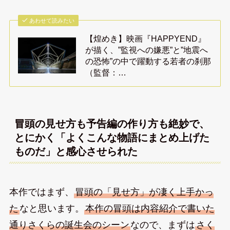
あわせて読みたい
【煌めき】映画『HAPPYEND』
が描く、”監視への嫌悪”と”地震へ
の恐怖”の中で躍動する若者の刹那
（監督：…
冒頭の見せ方も予告編の作り方も絶妙で、
とにかく「よくこんな物語にまとめ上げた
ものだ」と感心させられた
本作ではまず、
冒頭の「見せ方」が凄く上手かっ
た
なと思います。
本作の冒頭は内容紹介で書いた
通りさくらの誕生会のシーン
なので、まずは
さく