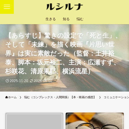
生きる
知る
悩む
【あらすじ】驚きの設定で「死と生」、
そして「未練」を描く映画『片思い世
界』は実に素敵だった（監督：土井裕
泰、脚本：坂元裕二、主演：広瀬すず、
杉咲花、清原果耶、横浜流星）
2025-11-20
2026-06-02
ホーム
悩む（コンプレックス・人間関係）【本・映画の感想】
コミュニケーショ