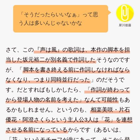
「そうだったらいいなぁ」って思
う人は多いんじゃないかな
犀川後藤
さて、この
『声は風』の歌詞は、本作の脚本を担
当した坂元裕二が別名義で作詞した
そうなのです
が、「
脚本を書き終える前に作詞しなければなら
なくなり、つまり同時並行だった
」のだそうで
す。だとすればもしかしたら、
「作詞が終わって
から登場人物の名前を考えた」なんて可能性
もあ
るかもしれません。というのも、
相楽美咲・片石
優花・阿澄さくらという主人公3人は「花」を連想
させる名前になっている
からです（あるいは、
「花」というモチーフが先にあって、そこから登