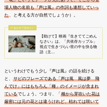
場人物の名前も『声は風』の作詞も連想していっ
た
、と考える方が自然でしょうか）。
あわせて読みたい
【助けて】映画『生きててごめん
なさい』は、「共依存カップル」
視点で生きづらい世の中を抉る物
語（主…
というわけでもう少し『声は風』の話を続ける
と、
サビのフレーズである「声は風 風は夢 飛
んでけ」にはもちろん「種」のイメージが含まれ
ている
でしょう。つまり、「
種から芽吹いた花は
厳密には元の花とは違うけれど、枯れては咲いて