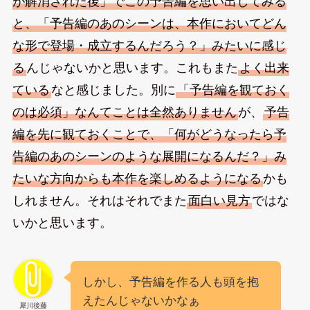
が解消された後」でこの予告編を思い出してみる
と、「予告編のあのシーンは、本作においてどん
な形で登場・成立するんだろう？」みたいに感じ
る
んじゃないかと思います。これもまた
よく出来
ている
なと感じました。別に
「予告編を観ておく
のは必須」なんてことは全然ありません
が、
予告
編を先に観ておくことで、「何がどうなったら予
告編のあのシーンのような展開になるんだ？」み
たいな方向からも本作を楽しめるようになる
かも
しれません。それはそれでまた
面白い見方
ではな
いかと思います。
しかし、予告編を作る人も頭を抱
えたんじゃないかなぁ
犀川後藤