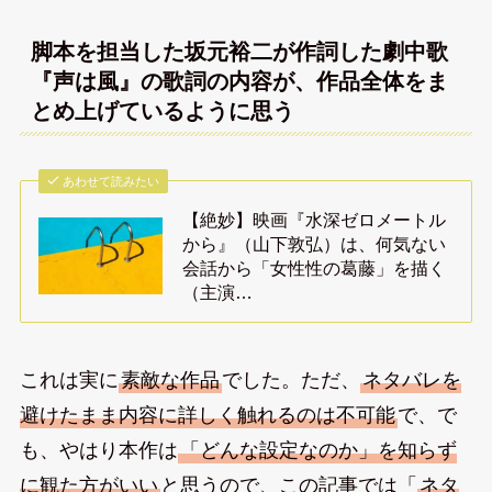
脚本を担当した坂元裕二が作詞した劇中歌
『声は風』の歌詞の内容が、作品全体をま
とめ上げているように思う
あわせて読みたい
【絶妙】映画『水深ゼロメートル
から』（山下敦弘）は、何気ない
会話から「女性性の葛藤」を描く
（主演…
これは実に
素敵な作品
でした。ただ、
ネタバレを
避けたまま内容に詳しく触れるのは不可能
で、で
も、やはり本作は
「どんな設定なのか」を知らず
に観た方がいい
と思うので、この記事では「
ネタ