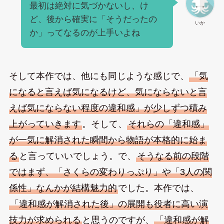
最初は絶対に気づかないし、け
ど、後から確実に「そうだったの
いか
か」ってなるのが上手いよね
そして本作では、他にも同じような感じで、
「気
になると言えば気になるけど、気にならないと言
えば気にならない程度の違和感」が少しずつ積み
上がっていきます
。そして、
それらの「違和感」
が一気に解消された瞬間から物語が本格的に始ま
る
と言っていいでしょう。で、
そうなる前の段階
ではまず、「さくらの変わりっぷり」や「3人の関
係性」なんかが結構魅力的
でした。本作では、
「違和感が解消された後」の展開も役者に高い演
技力が求められる
と思うのですが、
「違和感が解