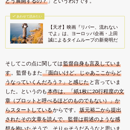
どう展開するの？
」というわけです。
あわせて読みたい
【天才】映画『リバー、流れない
でよ』は、ヨーロッパ企画・上田
誠によるタイムループの新発明だ
そしてこの点に関しては
監督自身も言及していま
す
。監督もまた
「面白いけど、じゃあここからど
うなっていくんだろう？」と感じた
と言っていま
した。というのも
本作は、「紙1枚に20行程度の文
章（プロットと呼べるほどのものでもない）」か
らスタートしている
からです。
坂元裕二から提出
されたその文章を読んで、監督は前述のような感
想を抱いた
そうで、そりゃそうだろうなと思いま