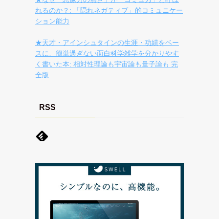
れるのか？: 「隠れネガティブ」的コミュニケー
ション能力
★天才・アインシュタインの生涯・功績をベー
スに、簡単過ぎない面白科学雑学を分かりやす
く書いた本: 相対性理論も宇宙論も量子論も 完
全版
RSS