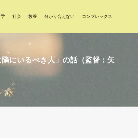
数学
社会
教養
分かり合えない
コンプレックス
に隣にいるべき人」の話（監督：矢