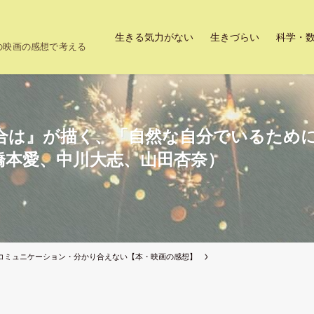
生きる気力がない
生きづらい
科学・
上の映画の感想で考える
合は』が描く、「自然な自分でいるため
橋本愛、中川大志、山田杏奈）
コミュニケーション・分かり合えない【本・映画の感想】