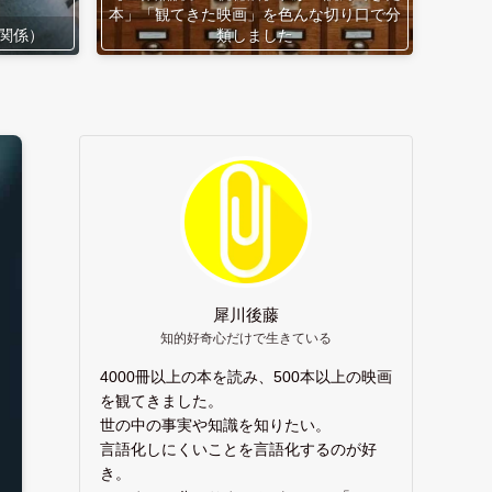
本」「観てきた映画」を色んな切り口で分
関係）
類しました
犀川後藤
知的好奇心だけで生きている
4000冊以上の本を読み、500本以上の映画
を観てきました。
世の中の事実や知識を知りたい。
言語化しにくいことを言語化するのが好
き。