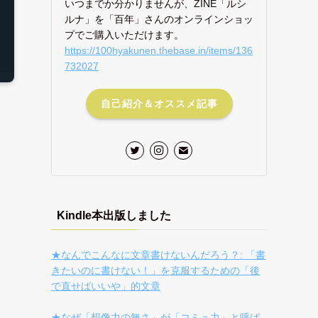
いつまでか分かりませんが、ZINE「ルシ
ルナ」を「百年」さんのオンラインショッ
プでご購入いただけます。
https://100hyakunen.thebase.in/items/136
732027
自己紹介＆オススメ記事
Kindle本出版しました
★なんでこんなに文章書けないんだろう？: 「書
きたいのに書けない！」を克服するための「後
で直せばいいや」的文章
★なぜ「想像力の無さ」が「コミュ力」と呼ば