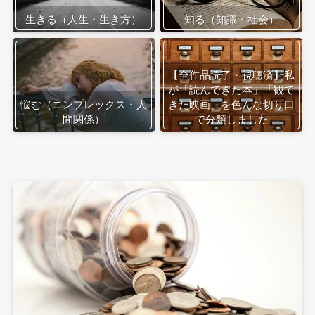
生きる（人生・生き方）
知る（知識・社会）
【全作品読了・視聴済】私
が「読んできた本」「観て
悩む（コンプレックス・人
きた映画」を色んな切り口
間関係）
で分類しました