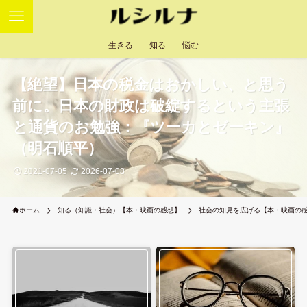
生きる
知る
悩む
【絶望】日本の税金はおかしい、と思う
前に。日本の財政は破綻するという主張
と通貨のお勉強：『ツーカとゼーキン』
（明石順平）
2021-07-05
2026-07-08
ホーム
知る（知識・社会）【本・映画の感想】
社会の知見を広げる【本・映画の