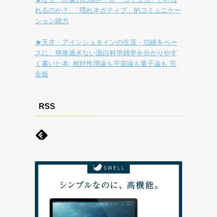
れるのか？: 「隠れネガティブ」的コミュニケー
ション能力
★天才・アインシュタインの生涯・功績をベー
スに、簡単過ぎない面白科学雑学を分かりやす
く書いた本: 相対性理論も宇宙論も量子論も 完
全版
RSS