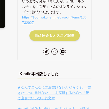
いつまでか分かりませんが、ZINE「ルシ
ルナ」を「百年」さんのオンラインショッ
プでご購入いただけます。
https://100hyakunen.thebase.in/items/136
732027
自己紹介＆オススメ記事
Kindle本出版しました
★なんでこんなに文章書けないんだろう？: 「書
きたいのに書けない！」を克服するための「後
で直せばいいや」的文章
★なぜ「想像力の無さ」が「コミュ力」と呼ば