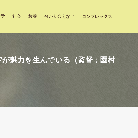
数学
社会
教養
分かり合えない
コンプレックス
定が魅力を生んでいる（監督：園村