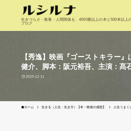
生きづらさ・教養・人間関係を、4000冊以上の本と500本以
ブログ
【秀逸】映画『ゴーストキラー』
健介、脚本：阪元裕吾、主演：髙
2025-12-11
ホーム
生きる（人生・生き方）【本・映画の感想】
人生うまく