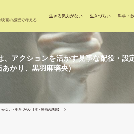
生きる気力がない
生きづらい
科学・
上の映画の感想で考える
は、アクションを活かす見事な配役・設
石あかり、黒羽麻璃央）
いかない・生きづらい【本・映画の感想】