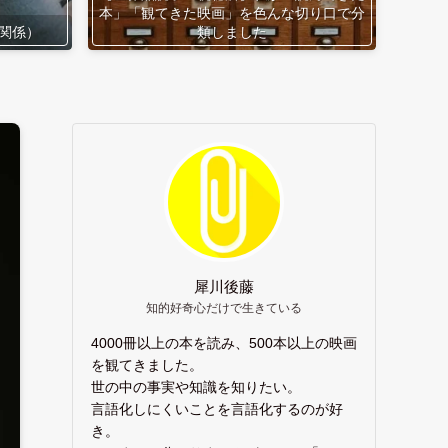
本」「観てきた映画」を色んな切り口で分
関係）
類しました
犀川後藤
知的好奇心だけで生きている
4000冊以上の本を読み、500本以上の映画
を観てきました。
世の中の事実や知識を知りたい。
言語化しにくいことを言語化するのが好
き。