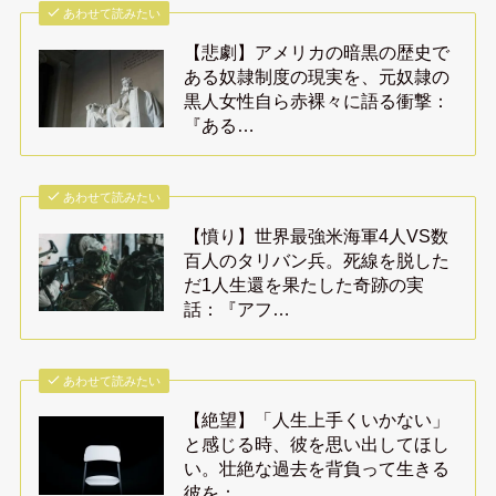
あわせて読みたい
【悲劇】アメリカの暗黒の歴史で
ある奴隷制度の現実を、元奴隷の
黒人女性自ら赤裸々に語る衝撃：
『ある…
あわせて読みたい
【憤り】世界最強米海軍4人VS数
百人のタリバン兵。死線を脱した
だ1人生還を果たした奇跡の実
話：『アフ…
あわせて読みたい
【絶望】「人生上手くいかない」
と感じる時、彼を思い出してほし
い。壮絶な過去を背負って生きる
彼を：…