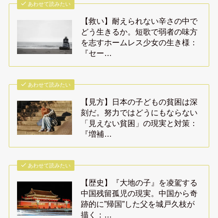
あわせて読みたい
【救い】耐えられない辛さの中で
どう生きるか。短歌で弱者の味方
を志すホームレス少女の生き様：
『セー…
あわせて読みたい
【見方】日本の子どもの貧困は深
刻だ。努力ではどうにもならない
「見えない貧困」の現実と対策：
『増補…
あわせて読みたい
【歴史】『大地の子』を凌駕する
中国残留孤児の現実。中国から奇
跡的に”帰国”した父を城戸久枝が
描く：…