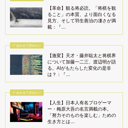
【革命】観る将必読。「将棋を観
ること」の本質、より面白くなる
見方、そして羽生善治の凄さが満
載：『…
あわせて読みたい
【激変】天才・藤井聡太と将棋界
について加藤一二三、渡辺明が語
る。AIがもたらした変化の是非
は？：『…
あわせて読みたい
【人生】日本人有名プロゲーマ
ー・梅原大吾の名言満載の本。
「努力そのものを楽しむ」ための
生き方とは…