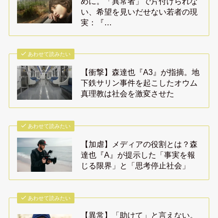
めに。「異常者」で片付けられな
い、希望を見いだせない若者の現
実：『…
あわせて読みたい
【衝撃】森達也『A3』が指摘。地
下鉄サリン事件を起こしたオウム
真理教は社会を激変させた
あわせて読みたい
【加虐】メディアの役割とは？森
達也『A』が提示した「事実を報
じる限界」と「思考停止社会」
あわせて読みたい
【異常】「助けて」と言えない。