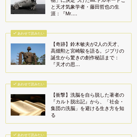
物」に決定づけたMr.トルネードこ
と天才気象学者・藤田哲也の生
涯：『Mr….
あわせて読みたい
【奇跡】鈴木敏夫が2人の天才、
高畑勲と宮崎駿を語る。ジブリの
誕生から驚きの創作秘話まで：
『天才の思…
あわせて読みたい
【衝撃】洗脳を自ら脱した著者の
『カルト脱出記』から、「社会・
集団の洗脳」を避ける生き方を知
る
あわせて読みたい