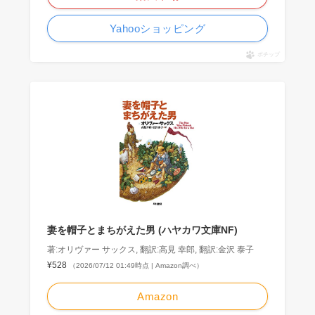
Yahooショッピング
ポチップ
妻を帽子とまちがえた男 (ハヤカワ文庫NF)
著:オリヴァー サックス, 翻訳:高見 幸郎, 翻訳:金沢 泰子
¥528
（2026/07/12 01:49時点 | Amazon調べ）
Amazon