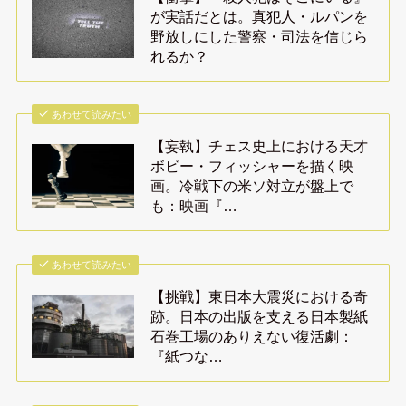
が実話だとは。真犯人・ルパンを
野放しにした警察・司法を信じら
れるか？
あわせて読みたい
【妄執】チェス史上における天才
ボビー・フィッシャーを描く映
画。冷戦下の米ソ対立が盤上で
も：映画『…
あわせて読みたい
【挑戦】東日本大震災における奇
跡。日本の出版を支える日本製紙
石巻工場のありえない復活劇：
『紙つな…