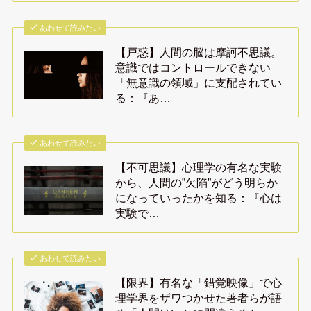
あわせて読みたい
【戸惑】人間の脳は摩訶不思議。
意識ではコントロールできない
「無意識の領域」に支配されてい
る：『あ…
あわせて読みたい
【不可思議】心理学の有名な実験
から、人間の”欠陥”がどう明らか
になっていったかを知る：『心は
実験で…
あわせて読みたい
【限界】有名な「錯覚映像」で心
理学界をザワつかせた著者らが語