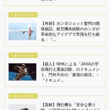
あわせて読みたい
【奇跡】ホンダジェット驚愕の開
発秘話。航空機未経験のホンダが
革命的なアイデアで常識を打ち破
る：『…
あわせて読みたい
【超人】NHKによる「JAXAの宇
宙飛行士選抜試験」のドキュメン
ト。門外不出の「最強の就活」：
『ドキュメ…
あわせて読みたい
【貢献】飛行機を「安全な乗り