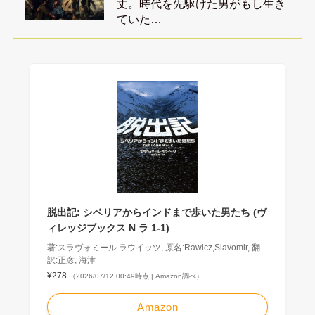
丈。時代を先駆けた男がもし生き
ていた…
脱出記: シベリアからインドまで歩いた男たち (ヴ
ィレッジブックス N ラ 1-1)
著:スラヴォミール ラウイッツ, 原名:Rawicz,Slavomir, 翻
訳:正彦, 海津
¥278
（2026/07/12 00:49時点 | Amazon調べ）
Amazon