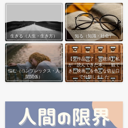
生きる（人生・生き方）
知る（知識・社会）
【全作品読了・視聴済】私
が「読んできた本」「観て
悩む（コンプレックス・人
きた映画」を色んな切り口
間関係）
で分類しました