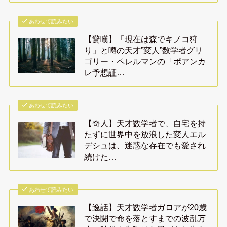
あわせて読みたい
【驚嘆】「現在は森でキノコ狩
り」と噂の天才”変人”数学者グリ
ゴリー・ペレルマンの「ポアンカ
レ予想証…
あわせて読みたい
【奇人】天才数学者で、自宅を持
たずに世界中を放浪した変人エル
デシュは、迷惑な存在でも愛され
続けた…
あわせて読みたい
【逸話】天才数学者ガロアが20歳
で決闘で命を落とすまでの波乱万