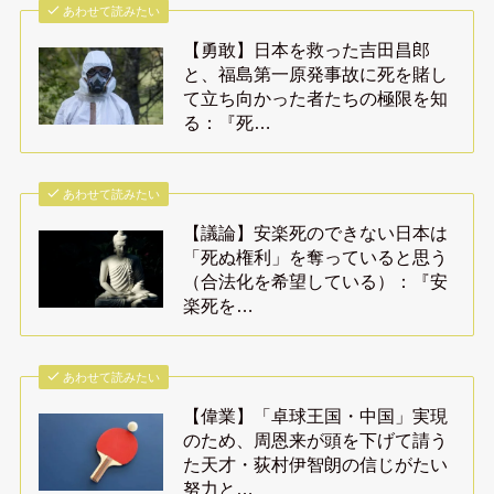
あわせて読みたい
【勇敢】日本を救った吉田昌郎
と、福島第一原発事故に死を賭し
て立ち向かった者たちの極限を知
る：『死…
あわせて読みたい
【議論】安楽死のできない日本は
「死ぬ権利」を奪っていると思う
（合法化を希望している）：『安
楽死を…
あわせて読みたい
【偉業】「卓球王国・中国」実現
のため、周恩来が頭を下げて請う
た天才・荻村伊智朗の信じがたい
努力と…