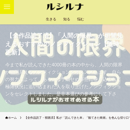
生きる
知る
悩む
【全作品読了済】「人間の限界」が垣間見
えるおすすめのノンフィクション【随時
更新】
今まで私が読んできた4000冊の本の中から、人間の限界
が垣間見えるノンフィクションをオススメします。自ら
の努力によって、あるいは予期せぬ事態に巻き込まれて
極限状況に追い込まれた人を取り上げたノンフィクショ
ンをセレクトしました。是非本選びの参考にして下さ
い。
ホーム
【全作品読了・視聴済】私が「読んできた本」「観てきた映画」を色んな切り口