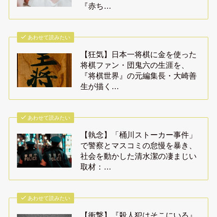
『赤ち…
あわせて読みたい
【狂気】日本一将棋に金を使った
将棋ファン・団鬼六の生涯を、
『将棋世界』の元編集長・大崎善
生が描く…
あわせて読みたい
【執念】「桶川ストーカー事件」
で警察とマスコミの怠慢を暴き、
社会を動かした清水潔の凄まじい
取材：…
あわせて読みたい
【衝撃】『殺人犯はそこにいる』