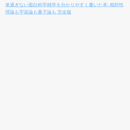
単過ぎない面白科学雑学を分かりやすく書いた本: 相対性
理論も宇宙論も量子論も 完全版