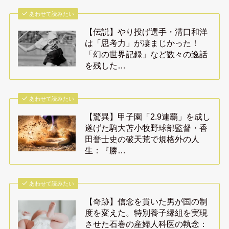
あわせて読みたい
【伝説】やり投げ選手・溝口和洋
は「思考力」が凄まじかった！
「幻の世界記録」など数々の逸話
を残した…
あわせて読みたい
【驚異】甲子園「2.9連覇」を成し
遂げた駒大苫小牧野球部監督・香
田誉士史の破天荒で規格外の人
生：『勝…
あわせて読みたい
【奇跡】信念を貫いた男が国の制
度を変えた。特別養子縁組を実現
させた石巻の産婦人科医の執念：