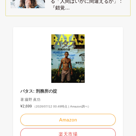
る「人間はいかに間違えるか」：
『錯覚…
バタス: 刑務所の掟
著:藤野 眞功
¥2,699
（2026/07/12 00:49時点 | Amazon調べ）
Amazon
楽天市場