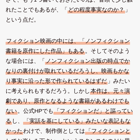
れたことでもあるが、「
どの程度事実なのか？
」
という点だ。
フィクション映画の中には、「ノンフィクション
書籍を原作にした作品」もある
。そしてそのよう
な場合には、「
ノンフィクション出版の時点でか
なりの裏付けが取れているだろうし、映画もかな
り事実に沿った形で作られているはずだ
」みたい
に考えられもするだろう。しかし
本作は、元々演
劇であり、原作となるような書籍があるわけでも
ない
。公式HPでも
「フィクションだ」と謳ってい
る
し、
「実話を基にしている」みたいな表記もな
かった
わけで、制作側としては
「フィクションと