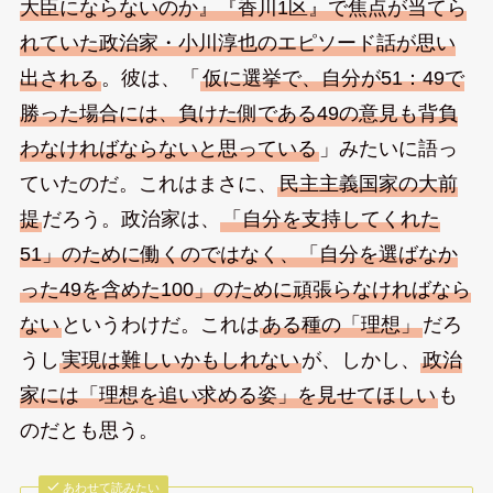
大臣にならないのか』『香川1区』で焦点が当てら
れていた政治家・小川淳也のエピソード話が思い
出される
。彼は、「
仮に選挙で、自分が51：49で
勝った場合には、負けた側である49の意見も背負
わなければならないと思っている
」みたいに語っ
ていたのだ。これはまさに、
民主主義国家の大前
提
だろう。政治家は、
「自分を支持してくれた
51」のために働くのではなく、「自分を選ばなか
った49を含めた100」のために頑張らなければなら
ない
というわけだ。これは
ある種の「理想」
だろ
うし
実現は難しいかもしれない
が、しかし、
政治
家には「理想を追い求める姿」を見せてほしい
も
のだとも思う。
あわせて読みたい