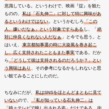
意識している。というわけで、映画『掟』を観た
ものの、
私は「石丸伸二」に対して特に興味があ
るというわけではない
。というかむしろ
「この
人、嫌いだなぁ」という対象ですらある
し、「
絶
対に仲良くなれない人だなぁ
」と今でも思う。と
はいえ、
東京都知事選の時に大旋風を巻き起こ
し、広く支持されたこともまた事実
である。だか
ら
「どうして彼は支持されるのだろうか？」とい
う興味はあり
、その参考になるかもしれないと思
い観てみることにしたのだ。
ちなみにだが、
私はSNSをほとんどまともに見て
いない
ので、
「私が知っている石丸伸二」は
「時々テレビで映し出される姿」だけ
である。
街