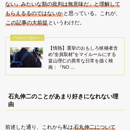
ない』みたいな類の批判は無意味だ」と理解して
もらえるるのではないか
と思っている。これが、
この記事の大前提
というわけだ。
あわせて読みたい
【情熱】選挙のおもしろ候補者含
め”全員取材”をマイルールにする
畠山理仁の異常な日常を描く映
画：『NO …
石丸伸二のことがあまり好きになれない理
由
前述した通り、これから私は
石丸伸二について