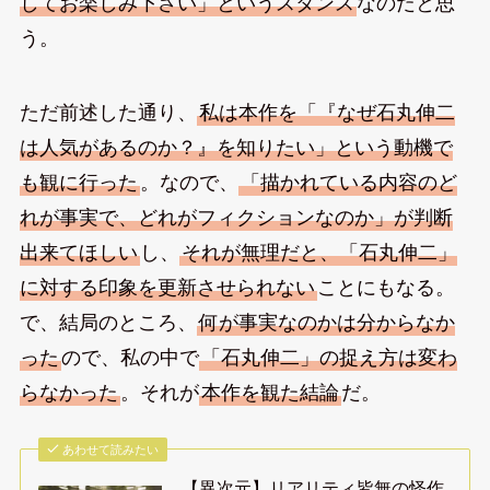
してお楽しみ下さい」というスタンス
なのだと思
う。
ただ前述した通り、
私は本作を「『なぜ石丸伸二
は人気があるのか？』を知りたい」という動機で
も観に行った
。なので、
「描かれている内容のど
れが事実で、どれがフィクションなのか」が判断
出来てほしい
し、
それが無理だと、「石丸伸二」
に対する印象を更新させられない
ことにもなる。
で、結局のところ、
何が事実なのかは分からなか
った
ので、私の中で
「石丸伸二」の捉え方は変わ
らなかった
。それが
本作を観た結論
だ。
あわせて読みたい
【異次元】リアリティ皆無の怪作