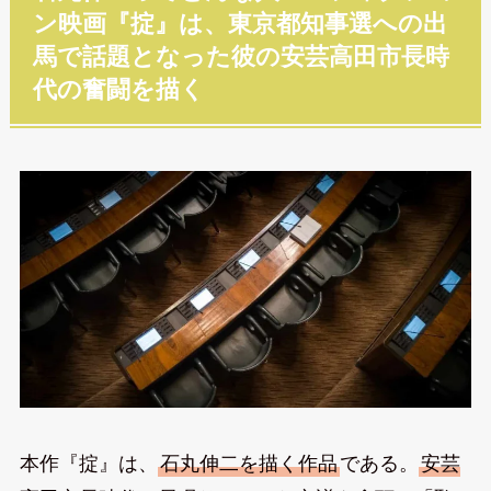
ン映画『掟』は、東京都知事選への出
馬で話題となった彼の安芸高田市長時
代の奮闘を描く
本作『掟』は、
石丸伸二を描く作品
である。
安芸