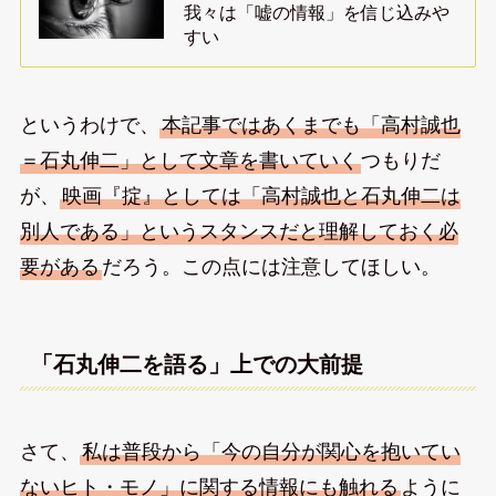
我々は「嘘の情報」を信じ込みや
すい
というわけで、
本記事ではあくまでも「高村誠也
＝石丸伸二」として文章を書いていく
つもりだ
が、
映画『掟』としては「高村誠也と石丸伸二は
別人である」というスタンスだと理解しておく必
要がある
だろう。この点には注意してほしい。
「石丸伸二を語る」上での大前提
さて、
私は普段から「今の自分が関心を抱いてい
ないヒト・モノ」に関する情報にも触れる
ように