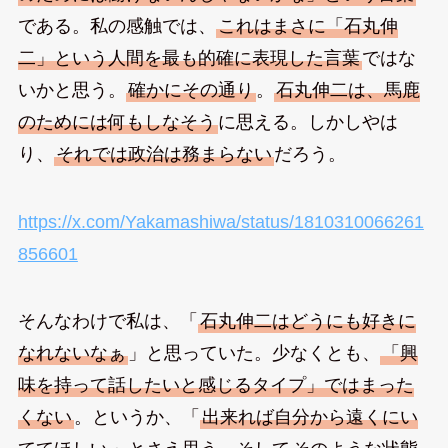
である。私の感触では、
これはまさに「石丸伸
二」という人間を最も的確に表現した言葉
ではな
いかと思う。
確かにその通り
。
石丸伸二は、馬鹿
のためには何もしなそう
に思える。しかしやは
り、
それでは政治は務まらない
だろう。
https://x.com/Yakamashiwa/status/1810310066261
856601
そんなわけで私は、「
石丸伸二はどうにも好きに
なれないなぁ
」と思っていた。少なくとも、
「興
味を持って話したいと感じるタイプ」ではまった
くない
。というか、「
出来れば自分から遠くにい