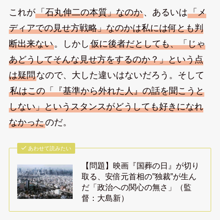
これが
「石丸伸二の本質」なのか
、あるいは
「メ
ディアでの見せ方戦略」なのかは私には何とも判
断出来ない
。しかし
仮に後者だとしても、「じゃ
あどうしてそんな見せ方をするのか？」という点
は疑問
なので、大した違いはないだろう。そして
私はこの「『基準から外れた人』の話を聞こうと
しない」というスタンスがどうしても好きになれ
なかった
のだ。
あわせて読みたい
【問題】映画『国葬の日』が切り
取る、安倍元首相の”独裁”が生ん
だ「政治への関心の無さ」（監
督：大島新）