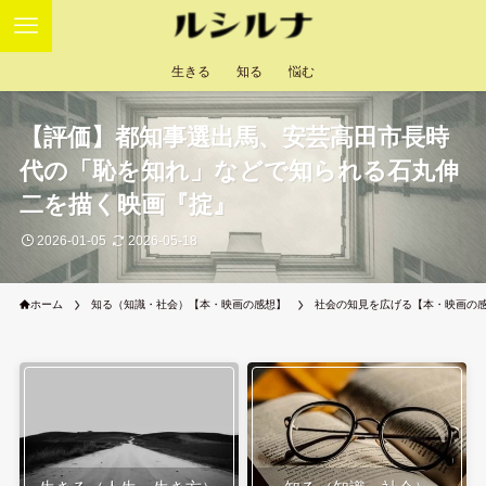
生きる
知る
悩む
【評価】都知事選出馬、安芸高田市長時
代の「恥を知れ」などで知られる石丸伸
二を描く映画『掟』
2026-01-05
2026-05-18
ホーム
知る（知識・社会）【本・映画の感想】
社会の知見を広げる【本・映画の