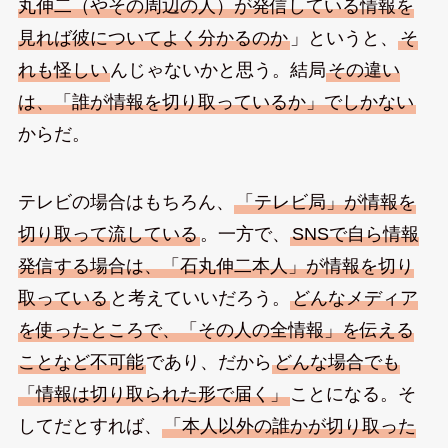
丸伸二（やその周辺の人）が発信している情報を
見れば彼についてよく分かるのか
」というと、
そ
れも怪しい
んじゃないかと思う。結局
その違い
は、「誰が情報を切り取っているか」でしかない
からだ。
テレビの場合はもちろん、
「テレビ局」が情報を
切り取って流している
。一方で、
SNSで自ら情報
発信する場合は、「石丸伸二本人」が情報を切り
取っている
と考えていいだろう。
どんなメディア
を使ったところで、「その人の全情報」を伝える
ことなど不可能
であり、だから
どんな場合でも
「情報は切り取られた形で届く」
ことになる。そ
してだとすれば、
「本人以外の誰かが切り取った