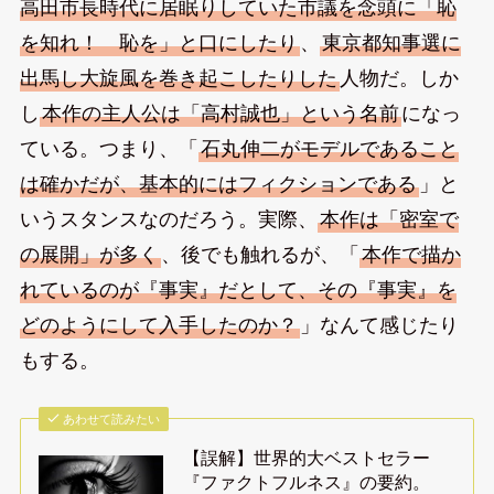
高田市長時代に居眠りしていた市議を念頭に「恥
を知れ！ 恥を」と口にしたり
、
東京都知事選に
出馬し大旋風を巻き起こしたりした
人物だ。しか
し
本作の主人公は「高村誠也」という名前
になっ
ている。つまり、「
石丸伸二がモデルであること
は確かだが、基本的にはフィクションである
」と
いうスタンスなのだろう。実際、
本作は「密室で
の展開」が多く
、後でも触れるが、「
本作で描か
れているのが『事実』だとして、その『事実』を
どのようにして入手したのか？
」なんて感じたり
もする。
あわせて読みたい
【誤解】世界的大ベストセラー
『ファクトフルネス』の要約。