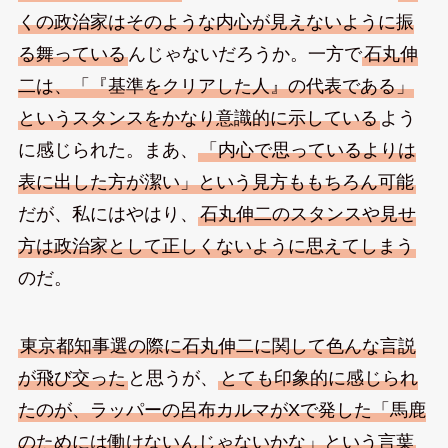
くの政治家はそのような内心が見えないように振
る舞っている
んじゃないだろうか。一方で
石丸伸
二は、「『基準をクリアした人』の代表である」
というスタンスをかなり意識的に示している
よう
に感じられた。まあ、
「内心で思っているよりは
表に出した方が潔い」という見方ももちろん可能
だが、私にはやはり、
石丸伸二のスタンスや見せ
方は政治家として正しくないように思えてしまう
のだ。
東京都知事選の際に石丸伸二に関して色んな言説
が飛び交った
と思うが、
とても印象的に感じられ
たのが、ラッパーの呂布カルマがXで発した「馬鹿
のためには働けないんじゃないかな」という言葉