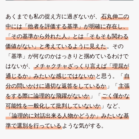
あくまでも私の捉え方に過ぎないが、
石丸伸二の
中には「他者を評価する基準」が明確に存在し、
「その基準から外れた人」とは「そもそも関わる
価値がない」と考えているように見えた
。その
「基準」が何なのかはっきりと掴めているわけで
はないが、
メチャクチャざっくり言えば「理屈が
通じるか」みたいな感じではないか
と思う。「
自
分の問いかけに適切な返答をしているか
」「
主張
をする際に論理的な飛躍がないか
」「
ごく僅かな
可能性を一般化して批判していないか
」など、
「論理的に対話出来る人物かどうか」みたいな基
準で選別を行っている
ような気がする。