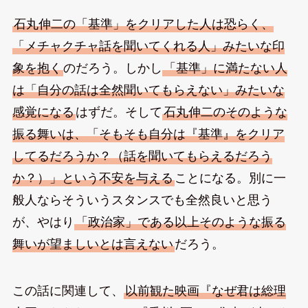
石丸伸二の「基準」をクリアした人は恐らく、
「メチャクチャ話を聞いてくれる人」みたいな印
象を抱く
のだろう。しかし
「基準」に満たない人
は「自分の話は全然聞いてもらえない」みたいな
感覚になる
はずだ。そして
石丸伸二のそのような
振る舞いは、「そもそも自分は『基準』をクリア
してるだろうか？（話を聞いてもらえるだろう
か？）」という不安を与える
ことになる。別に一
般人ならそういうスタンスでも全然良いと思う
が、やはり
「政治家」である以上そのような振る
舞いが望ましいとは言えない
だろう。
この話に関連して、
以前観た映画『なぜ君は総理