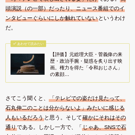
頭演説（の一部）だったり、ニュース番組でのイ
ンタビューぐらいにしか触れていない
というわけ
だ。
あわせて読みたい
【評価】元総理大臣・菅義偉の来
歴・政治手腕・疑惑を炙り出す映
画。権力を得た「令和おじさん」
の素顔…
さてこう聞くと、
「テレビでの姿だけ見たって、
石丸伸二のことは分からないよ」みたいに感じる
人もいるだろう
と思う。そして
確かにそれはその
通り
である。しかし一方で、「
じゃあ、SNSで石