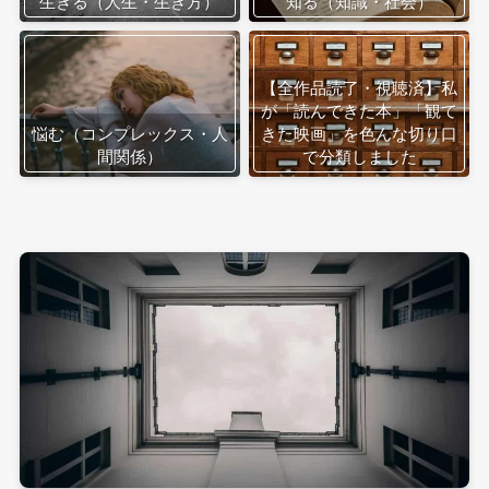
生きる（人生・生き方）
知る（知識・社会）
【全作品読了・視聴済】私
が「読んできた本」「観て
悩む（コンプレックス・人
きた映画」を色んな切り口
間関係）
で分類しました