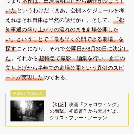
つまり
本作は、出馬表明以前から制作が決まって
いた
というわけだ（まあ、公開スケジュールを考
えればそれ自体は当然の話だが）。そして、
「都
知事選の盛り上がりの流れのまま劇場公開した
い」ということで「最も早く公開できる劇場」を
探す
ことになり、それで
公開日が8月30日に決定し
た
。それから
超特急で撮影・編集を行い、企画の
立ち上げから半年での劇場公開という異例のスピ
ードが実現した
のである。
あわせて読みたい
【幻惑】映画『フォロウィング』
の衝撃。初監督作から天才だよ、
クリストファー・ノーラン