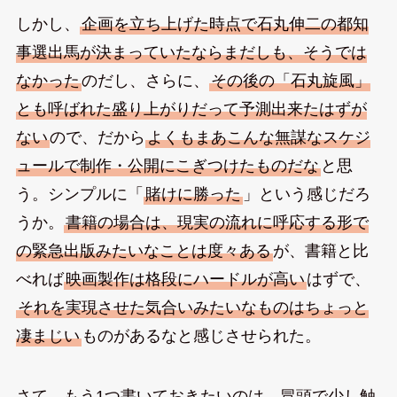
しかし、
企画を立ち上げた時点で石丸伸二の都知
事選出馬が決まっていたならまだしも、そうでは
なかった
のだし、さらに、
その後の「石丸旋風」
とも呼ばれた盛り上がりだって予測出来たはずが
ない
ので、だから
よくもまあこんな無謀なスケジ
ュールで制作・公開にこぎつけたものだな
と思
う。シンプルに「
賭けに勝った
」という感じだろ
うか。
書籍の場合は、現実の流れに呼応する形で
の緊急出版みたいなことは度々ある
が、書籍と比
べれば
映画製作は格段にハードルが高い
はずで、
それを実現させた気合いみたいなものはちょっと
凄まじい
ものがあるなと感じさせられた。
さて、もう1つ書いておきたいのは、冒頭で少し触