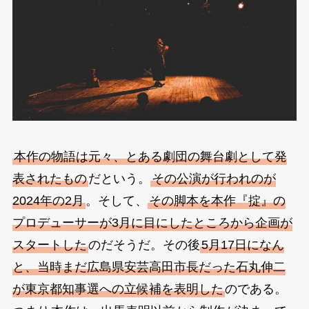
本作の物語は元々、とある劇団の舞台劇として発
表されたもの
だという。
その公演が行われのが
2024年の2月
。そして、
その脚本を本作『掟』の
プロデューサーが3月に目にしたところから企画が
スタートした
のだそうだ。その後
5月17日になん
と、当時まだ広島県安芸高田市長だった石丸伸二
が東京都知事選への立候補を表明した
のである。