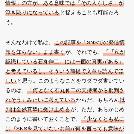
情報」の方が、ある意味では「その人らしさ」が
浮き彫りになっている
と捉えることも可能だろ
う。
そんなわけで私は、
この記事を「SNSでの発信情
報を知らない」まま書く
が、それでも、
「『私が
認識している石丸伸二』には一面の真実がある」
と考えているし、そういう前提で文章を読んでほ
しい
と思う。このようなことをウダウダ書いてい
るのは、
「何となく石丸伸二の支持者から批判さ
れそう」みたいに考えている
からだ。もちろん
批
判は全然真摯に受け止める
が、ただ、あらかじめ
このように書いておくことで、
「少なくとも私に
は『SNSを見ていないお前が何を言っても意味が