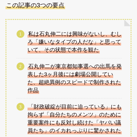
この記事の3つの要点
私は石丸伸二には興味がないし、むし
ろ「嫌いなタイプの人だな」と思って
いて、その状態で本作を観た
石丸伸二が東京都知事選への出馬を発
表した3ヶ月後には劇場公開してい
た、超絶異例のスピードで制作された
作品
「財政破綻が目前に迫っている」にも
拘らず「自分たちのメンツ」のために
重要案件にも反対し続けた「ヤバい議
員たち」のイカれっぷりに驚かされた