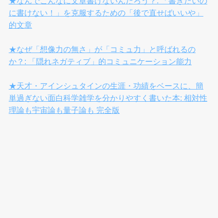
★なんでこんなに文章書けないんだろう？: 「書きたいの
に書けない！」を克服するための「後で直せばいいや」
的文章
★なぜ「想像力の無さ」が「コミュ力」と呼ばれるの
か？: 「隠れネガティブ」的コミュニケーション能力
★天才・アインシュタインの生涯・功績をベースに、簡
単過ぎない面白科学雑学を分かりやすく書いた本: 相対性
理論も宇宙論も量子論も 完全版