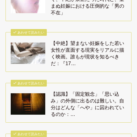
まぬ妊娠における圧倒的な「男の
不在」
あわせて読みたい
【中絶】望まない妊娠をした若い
女性が直面する現実をリアルに描
く映画。誰もが現状を知るべき
だ：『17…
あわせて読みたい
【認識】「固定観念」「思い込
み」の外側に出るのは難しい。自
分はどんな「へや」に囚われてい
るのか：…
あわせて読みたい