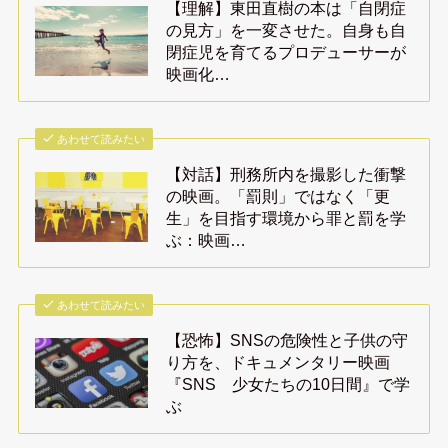
【理解】東田直樹の本は「自閉症
の見方」を一変させた。自身も自
閉症児を育てるプロデューサーが
映画化…
あわせて読みたい
【対話】刑務所内を撮影した衝撃
の映画。「罰則」ではなく「更
生」を目指す環境から罪と罰を学
ぶ：映画…
あわせて読みたい
【恐怖】SNSの危険性と子供の守
り方を、ドキュメンタリー映画
『SNS 少女たちの10日間』で学
ぶ