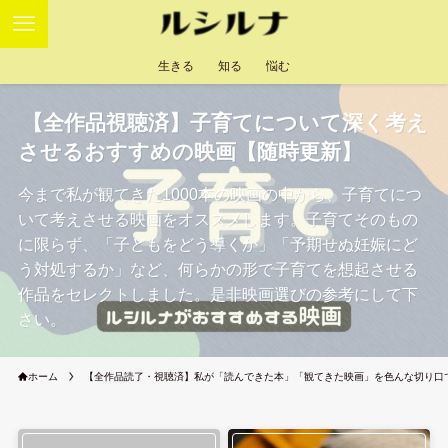
生きる
知る
悩む
【全作品視聴済】子育てについて深く考え
させるおすすめの映画【随時更新】
今まで私が観てきた1000本の映画の中から、子育てにつ
いて考えさせる映画をオススメします。子育てそのもの
に限らず、「子どもをどう導くか」「予期せぬ妊娠にど
う対処するか」など、何らかの形で子育てを想起させる
作品をセレクトしました。是非映画選びの参考にして下
さい。
ホーム
【全作品読了・視聴済】私が「読んできた本」「観てきた映画」を色んな切り口