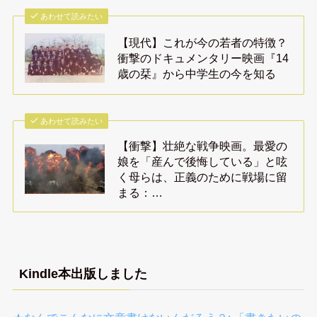
あわせて読みたい
【現代】これが今の若者の特徴？
衝撃のドキュメンタリー映画『14
歳の栞』から中学生の今を知る
あわせて読みたい
【衝撃】壮絶な戦争映画。最愛の
娘を「産んで後悔している」と呟
く母らは、正義のために戦場に留
まる：…
Kindle本出版しました