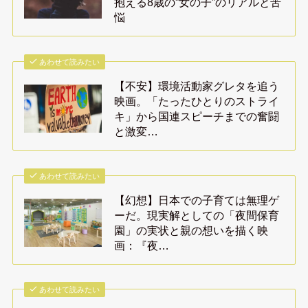
抱える8歳の”女の子”のリアルと苦
悩
あわせて読みたい
【不安】環境活動家グレタを追う
映画。「たったひとりのストライ
キ」から国連スピーチまでの奮闘
と激変…
あわせて読みたい
【幻想】日本での子育ては無理ゲ
ーだ。現実解としての「夜間保育
園」の実状と親の想いを描く映
画：『夜…
あわせて読みたい