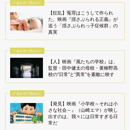
あわせて読みたい
【狂乱】冤罪はこうして作られ
た。映画『揺さぶられる正義』が
追う「揺さぶられっ子症候群」の
真実
あわせて読みたい
【人】映画『風たちの学校』は、
監督・田中健太の母校・黄柳野高
校の“日常”と“異常”を素敵に映す
あわせて読みたい
【発見】映画『小学校～それは小
さな社会～』（山崎エマ）が映し
出すのは、我々には日常すぎる日
常だ