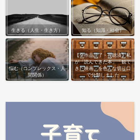
生きる（人生・生き方）
知る（知識・社会）
【全作品読了・視聴済】私
が「読んできた本」「観て
悩む（コンプレックス・人
きた映画」を色んな切り口
間関係）
で分類しました