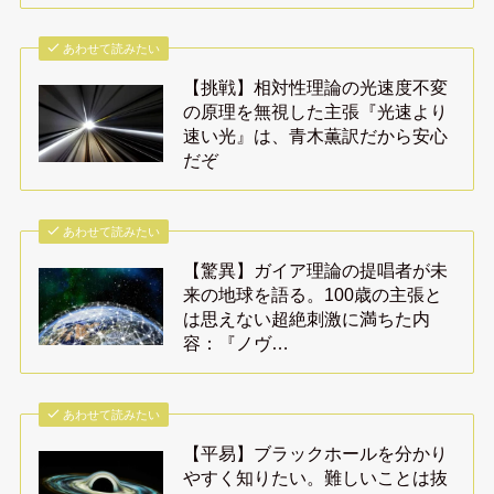
あわせて読みたい
【挑戦】相対性理論の光速度不変
の原理を無視した主張『光速より
速い光』は、青木薫訳だから安心
だぞ
あわせて読みたい
【驚異】ガイア理論の提唱者が未
来の地球を語る。100歳の主張と
は思えない超絶刺激に満ちた内
容：『ノヴ…
あわせて読みたい
【平易】ブラックホールを分かり
やすく知りたい。難しいことは抜