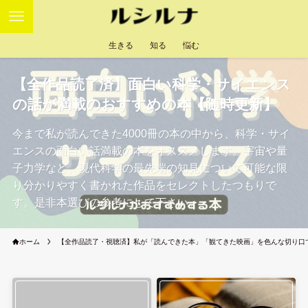
生きる
知る
悩む
【全作品読了済】面白い科学・サイエンス
の話が満載のおすすめの本【随時更新】
今まで私が読んできた4000冊の本の中から、科学・サイ
エンスの面白い話満載の本をオススメします。宇宙や量
子力学など、現代科学の最先端の知見について可能な限
り分かりやすく書かれた作品をセレクトしたつもりで
す。是非本選びの参考にして下さい。
ホーム
【全作品読了・視聴済】私が「読んできた本」「観てきた映画」を色んな切り口