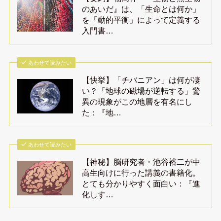
のあいだ』は、「生命とは何か」
を「動的平衡」によって定義する
入門書…
あわせて読みたい
【快挙】「チバニアン」は何が凄
い？「地球の磁場が逆転する」驚
異の現象がこの地層を有名にし
た：『地…
あわせて読みたい
【神秘】脳研究者・池谷裕二が中
高生向けに行った講義の書籍化。
とても分かりやすく面白い：『進
化しす…