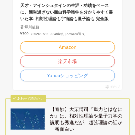
天才・アインシュタインの生涯・功績をベース
に、簡単過ぎない面白科学雑学を分かりやすく書
いた本: 相対性理論も宇宙論も量子論も 完全版
著:犀川後藤
¥700
（2026/07/11 20:48時点 | Amazon調べ）
Amazon
楽天市場
Yahooショッピング
ポチップ
あわせて読みたい
【奇妙】大栗博司『重力とはなに
か』は、相対性理論や量子力学の
説明も秀逸だが、超弦理論の話が
一番面白い