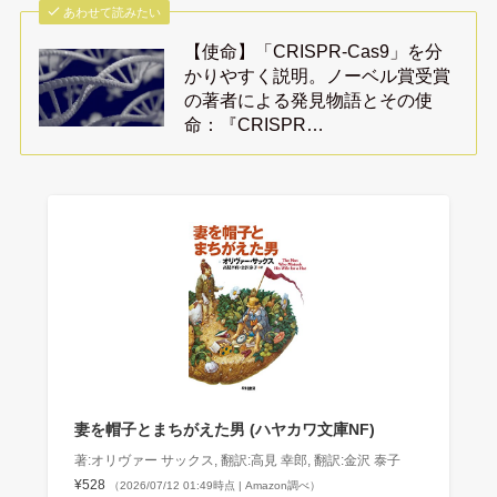
あわせて読みたい
【使命】「CRISPR-Cas9」を分
かりやすく説明。ノーベル賞受賞
の著者による発見物語とその使
命：『CRISPR…
妻を帽子とまちがえた男 (ハヤカワ文庫NF)
著:オリヴァー サックス, 翻訳:高見 幸郎, 翻訳:金沢 泰子
¥528
（2026/07/12 01:49時点 | Amazon調べ）