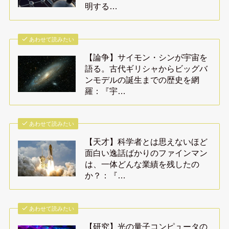
明する…
あわせて読みたい
【論争】サイモン・シンが宇宙を
語る。古代ギリシャからビッグバ
ンモデルの誕生までの歴史を網
羅：『宇…
あわせて読みたい
【天才】科学者とは思えないほど
面白い逸話ばかりのファインマン
は、一体どんな業績を残したの
か？：『…
あわせて読みたい
【研究】光の量子コンピュータの