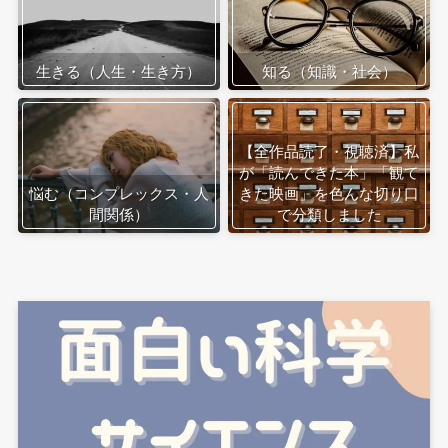
生きる（人生・生き方）
知る（知識・社会）
【全作品読了・視聴済】私
が「読んできた本」「観て
悩む（コンプレックス・人
きた映画」を色んな切り口
間関係）
で分類しました