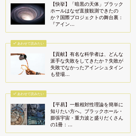
【快挙】「暗黒の天体」ブラック
ホールはなぜ直接観測できたの
か？国際プロジェクトの舞台裏：
『アイン…
あわせて読みたい
【貢献】有名な科学者は、どんな
派手な失敗をしてきたか？失敗が
失敗でなかったアインシュタイン
も登場…
あわせて読みたい
【平易】一般相対性理論を簡単に
知りたい方へ。ブラックホール・
膨張宇宙・重力波と盛りだくさん
の1冊：…