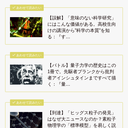
あわせて読みたい
【誤解】「意味のない科学研究」
にはこんな価値がある。高校生向
けの講演から”科学の本質”を知
る：『す…
あわせて読みたい
【バトル】量子力学の歴史はこの
1冊で。先駆者プランクから批判
者アインシュタインまですべて描
く：『量…
あわせて読みたい
【到達】「ヒッグス粒子の発見」
はなぜ大ニュースなのか？素粒子
物理学の「標準模型」を易しく説