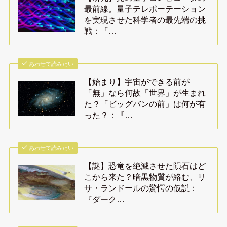
最前線。量子テレポーテーション
を実現させた科学者の最先端の挑
戦：『…
あわせて読みたい
【始まり】宇宙ができる前が
「無」なら何故「世界」が生まれ
た？「ビッグバンの前」は何が有
った？：『…
あわせて読みたい
【謎】恐竜を絶滅させた隕石はど
こから来た？暗黒物質が絡む、リ
サ・ランドールの驚愕の仮説：
『ダーク…