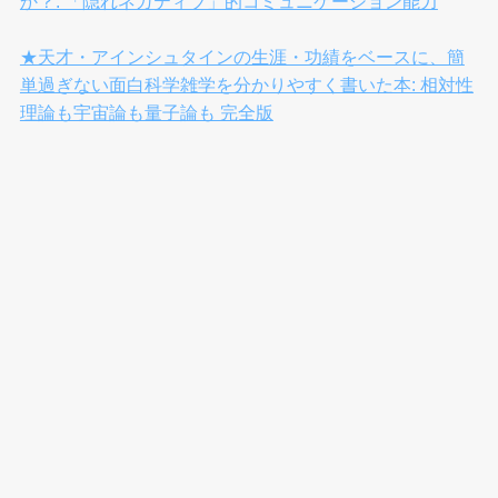
か？: 「隠れネガティブ」的コミュニケーション能力
★天才・アインシュタインの生涯・功績をベースに、簡
単過ぎない面白科学雑学を分かりやすく書いた本: 相対性
理論も宇宙論も量子論も 完全版