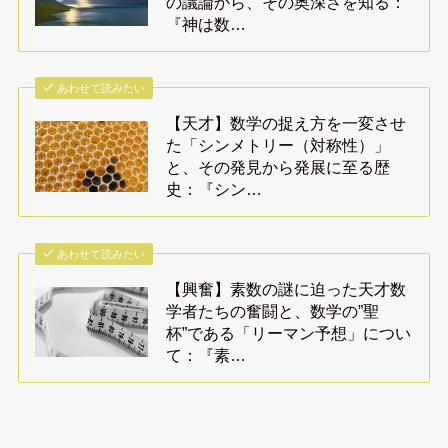
の議論から、その奥深さを知る：
『神は数…
あわせて読みたい
【天才】数学の捉え方を一変させ
た「シンメトリー（対称性）」
と、その発見から発展に至る歴
史：『シン…
あわせて読みたい
【興奮】素数の謎に迫った天才数
学者たちの奮闘と、数学の”聖
杯”である「リーマン予想」につい
て：『素…