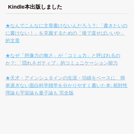
Kindle本出版しました
★なんでこんなに文章書けないんだろう？: 「書きたいの
に書けない！」を克服するための「後で直せばいいや」
的文章
★なぜ「想像力の無さ」が「コミュ力」と呼ばれるの
か？: 「隠れネガティブ」的コミュニケーション能力
★天才・アインシュタインの生涯・功績をベースに、簡
単過ぎない面白科学雑学を分かりやすく書いた本: 相対性
理論も宇宙論も量子論も 完全版