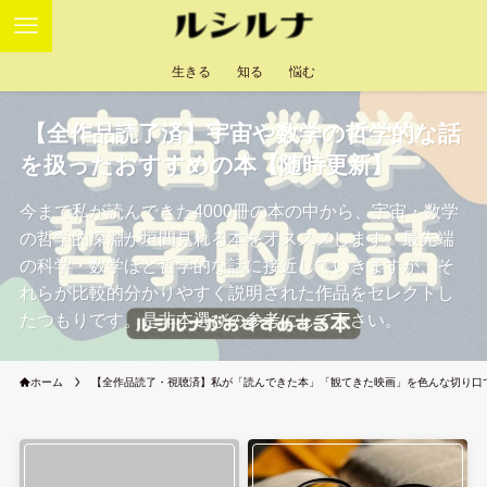
生きる
知る
悩む
【全作品読了済】宇宙や数学の哲学的な話
を扱ったおすすめの本【随時更新】
今まで私が読んできた4000冊の本の中から、宇宙・数学
の哲学的深淵が垣間見れる本をオススメします。最先端
の科学・数学ほど哲学的な話に接近していきますが、そ
れらが比較的分かりやすく説明された作品をセレクトし
たつもりです。是非本選びの参考にして下さい。
ホーム
【全作品読了・視聴済】私が「読んできた本」「観てきた映画」を色んな切り口