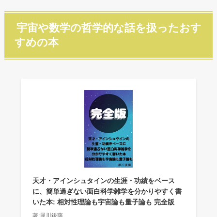
宇宙や数学の哲学的な話を扱ったおす
すめの本
天才・アインシュタインの生涯・功績をベース
に、簡単過ぎない面白科学雑学を分かりやすく書
いた本: 相対性理論も宇宙論も量子論も 完全版
著:犀川後藤