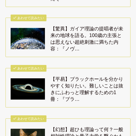
あわせて読みたい
【驚異】ガイア理論の提唱者が未
来の地球を語る。100歳の主張と
は思えない超絶刺激に満ちた内
容：『ノヴ…
あわせて読みたい
【平易】ブラックホールを分かり
やすく知りたい。難しいことは抜
きにふわっと理解するための1
冊：『ブラ…
あわせて読みたい
【幻想】超ひも理論って何？一般