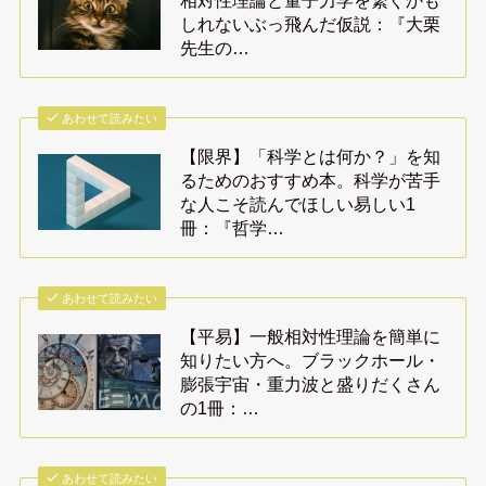
相対性理論と量子力学を繋ぐかも
しれないぶっ飛んだ仮説：『大栗
先生の…
あわせて読みたい
【限界】「科学とは何か？」を知
るためのおすすめ本。科学が苦手
な人こそ読んでほしい易しい1
冊：『哲学…
あわせて読みたい
【平易】一般相対性理論を簡単に
知りたい方へ。ブラックホール・
膨張宇宙・重力波と盛りだくさん
の1冊：…
あわせて読みたい