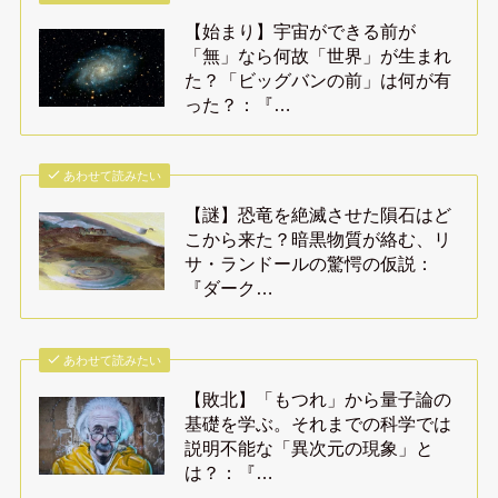
【始まり】宇宙ができる前が
「無」なら何故「世界」が生まれ
た？「ビッグバンの前」は何が有
った？：『…
あわせて読みたい
【謎】恐竜を絶滅させた隕石はど
こから来た？暗黒物質が絡む、リ
サ・ランドールの驚愕の仮説：
『ダーク…
あわせて読みたい
【敗北】「もつれ」から量子論の
基礎を学ぶ。それまでの科学では
説明不能な「異次元の現象」と
は？：『…