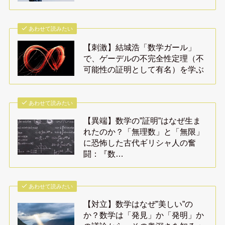
あわせて読みたい
【刺激】結城浩「数学ガール」
で、ゲーデルの不完全性定理（不
可能性の証明として有名）を学ぶ
あわせて読みたい
【異端】数学の”証明”はなぜ生ま
れたのか？「無理数」と「無限」
に恐怖した古代ギリシャ人の奮
闘：『数…
あわせて読みたい
【対立】数学はなぜ”美しい”の
か？数学は「発見」か「発明」か