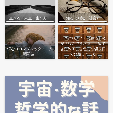
生きる（人生・生き方）
知る（知識・社会）
【全作品読了・視聴済】私
が「読んできた本」「観て
悩む（コンプレックス・人
きた映画」を色んな切り口
間関係）
で分類しました