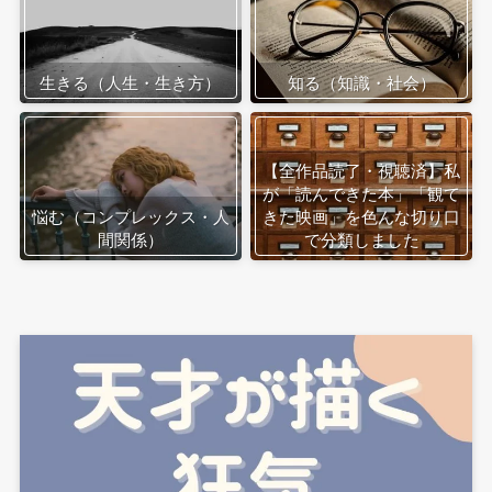
生きる（人生・生き方）
知る（知識・社会）
【全作品読了・視聴済】私
が「読んできた本」「観て
悩む（コンプレックス・人
きた映画」を色んな切り口
間関係）
で分類しました