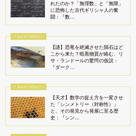
れたのか？「無理数」と「無限」
に恐怖した古代ギリシャ人の奮
闘：『数…
あわせて読みたい
【謎】恐竜を絶滅させた隕石はど
こから来た？暗黒物質が絡む、リ
サ・ランドールの驚愕の仮説：
『ダーク…
あわせて読みたい
【天才】数学の捉え方を一変させ
た「シンメトリー（対称性）」
と、その発見から発展に至る歴
史：『シン…