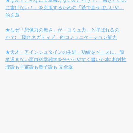
に書けない！」を克服するための「後で直せばいいや」
的文章
★なぜ「想像力の無さ」が「コミュ力」と呼ばれるの
か？: 「隠れネガティブ」的コミュニケーション能力
★天才・アインシュタインの生涯・功績をベースに、簡
単過ぎない面白科学雑学を分かりやすく書いた本: 相対性
理論も宇宙論も量子論も 完全版