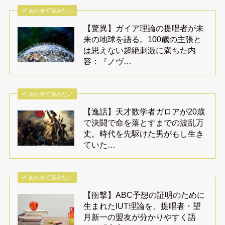
あわせて読みたい
【驚異】ガイア理論の提唱者が未
来の地球を語る。100歳の主張と
は思えない超絶刺激に満ちた内
容：『ノヴ…
あわせて読みたい
【逸話】天才数学者ガロアが20歳
で決闘で命を落とすまでの波乱万
丈。時代を先駆けた男がもし生き
ていた…
あわせて読みたい
【衝撃】ABC予想の証明のために
生まれたIUT理論を、提唱者・望
月新一の盟友が分かりやすく語