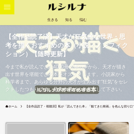
生きる
知る
悩む
【全作品読了済】天才が狂気的な世界・思
考を描くおすすめの本（小説・ノンフィク
ション）【随時更新】
今まで私が読んできた4000冊の本の中から、天才が描き
出す世界を堪能できる本をオススメします。小説家から
科学者まで、あらゆる分野の天才が生み出す”狂気”をセレ
クトしたつもりです。是非本選びの参考にして下さい。
ホーム
【全作品読了・視聴済】私が「読んできた本」「観てきた映画」を色んな切り口