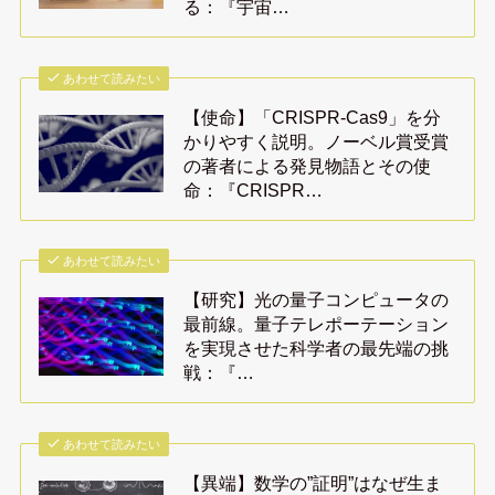
る：『宇宙…
あわせて読みたい
【使命】「CRISPR-Cas9」を分
かりやすく説明。ノーベル賞受賞
の著者による発見物語とその使
命：『CRISPR…
あわせて読みたい
【研究】光の量子コンピュータの
最前線。量子テレポーテーション
を実現させた科学者の最先端の挑
戦：『…
あわせて読みたい
【異端】数学の”証明”はなぜ生ま