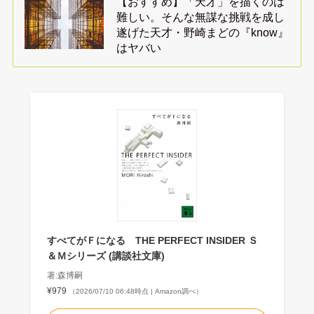
【おすすめ】「天才」を描くのは
難しい。そんな無謀な挑戦を成し
遂げた天才・野崎まどの『know』
はヤバい
すべてがＦになる THE PERFECT INSIDER Ｓ
＆Ｍシリーズ (講談社文庫)
著:森博嗣
¥979
（2026/07/10 06:48時点 | Amazon調べ）