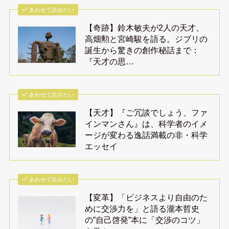
あわせて読みたい
【奇跡】鈴木敏夫が2人の天才、
高畑勲と宮崎駿を語る。ジブリの
誕生から驚きの創作秘話まで：
『天才の思…
あわせて読みたい
【天才】『ご冗談でしょう、ファ
インマンさん』は、科学者のイメ
ージが変わる逸話満載の非・科学
エッセイ
あわせて読みたい
【変革】「ビジネスより自由のた
めに交渉力を」と語る瀧本哲史
の”自己啓発”本に「交渉のコツ」