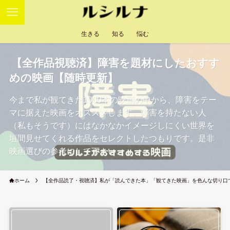
生きる
知る
悩む
【全作品視聴済】障害を題材にしたおすす
めの映画【随時更新】
今まで私が観てきた1000本の映画の中から、障害をテー
マに据えた映画をオススメします。障害を持たない人
（私もそうです）にはなかなかイメージしにくい世界を
垣間見せてくれる作品をセレクトしたつもりです。是非
映画選びの参考にして下さい。
ホーム
【全作品読了・視聴済】私が「読んできた本」「観てきた映画」を色んな切り口