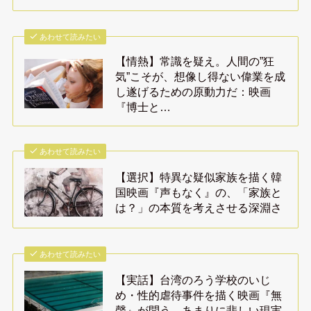
あわせて読みたい
【情熱】常識を疑え。人間の”狂
気”こそが、想像し得ない偉業を成
し遂げるための原動力だ：映画
『博士と…
あわせて読みたい
【選択】特異な疑似家族を描く韓
国映画『声もなく』の、「家族と
は？」の本質を考えさせる深淵さ
あわせて読みたい
【実話】台湾のろう学校のいじ
め・性的虐待事件を描く映画『無
聲』が問う、あまりに悲しい現実