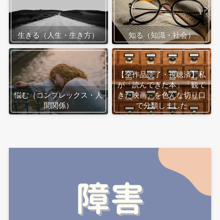
生きる（人生・生き方）
知る（知識・社会）
【全作品読了・視聴済】私
が「読んできた本」「観て
悩む（コンプレックス・人
きた映画」を色んな切り口
間関係）
で分類しました