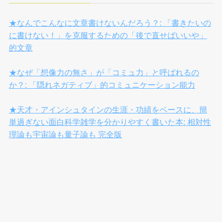
★なんでこんなに文章書けないんだろう？: 「書きたいの
に書けない！」を克服するための「後で直せばいいや」
的文章
★なぜ「想像力の無さ」が「コミュ力」と呼ばれるの
か？: 「隠れネガティブ」的コミュニケーション能力
★天才・アインシュタインの生涯・功績をベースに、簡
単過ぎない面白科学雑学を分かりやすく書いた本: 相対性
理論も宇宙論も量子論も 完全版