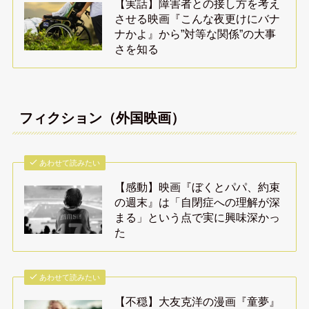
【実話】障害者との接し方を考え
させる映画『こんな夜更けにバナ
ナかよ』から”対等な関係”の大事
さを知る
フィクション（外国映画）
あわせて読みたい
【感動】映画『ぼくとパパ、約束
の週末』は「自閉症への理解が深
まる」という点で実に興味深かっ
た
あわせて読みたい
【不穏】大友克洋の漫画『童夢』