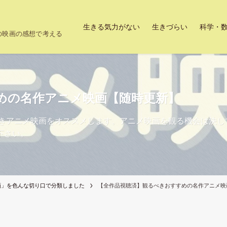
生きる気力がない
生きづらい
科学・
上の映画の感想で考える
めの名作アニメ映画【随時更新】
べきアニメ映画をオススメします。アニメ映画を観る機会は決
下さい。
画」を色んな切り口で分類しました
【全作品視聴済】観るべきおすすめの名作アニメ映