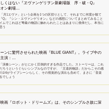
しくはない『ヱヴァンゲリヲン新劇場版 序・破・Q』
リオン劇場…
ての「月1エヴァ」という企画を1つの区切りとして、それまでに何度か観て
『Q』『シン・エヴァンゲリオン』などの感想についてまとめてみること
イムでこれほど弩級の物語に触れられたことはあまりに僥倖だし、本当に
思う
ンに驚愕させられた映画『BLUE GIANT』。ライブ中の
（主演：…
』は、「演奏シーン」がとにかく圧倒的すぎる作品でした。ストーリーは、これ
だろうというぐらいシンプルなのですが、「王道的物語」だからこその感
の1/4がライブシーンらしく、その視覚的な演出も含めて、まさに「音楽
るでしょう
い映画『ロボット・ドリームズ』は、そのシンプルさ故に深
く