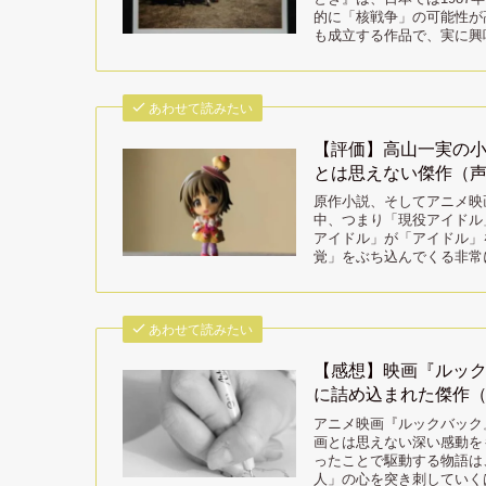
的に「核戦争」の可能性が
も成立する作品で、実に興
あわせて読みたい
【評価】高山一実の
とは思えない傑作（
原作小説、そしてアニメ映
中、つまり「現役アイドル
アイドル」が「アイドル」
覚」をぶち込んでくる非常
あわせて読みたい
【感想】映画『ルッ
に詰め込まれた傑作
アニメ映画『ルックバック
画とは思えない深い感動を
ったことで駆動する物語は
人」の心を突き刺していく