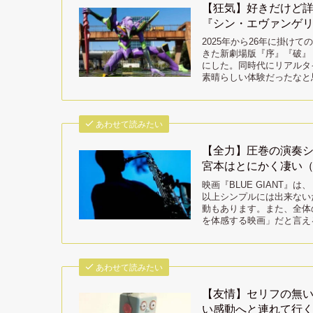
【狂気】好きだけど詳
『シン・エヴァンゲ
2025年から26年に掛け
きた新劇場版『序』『破』
にした。同時代にリアルタ
素晴らしい体験だったなと
あわせて読みたい
【全力】圧巻の演奏シー
宮本はとにかく凄い
映画『BLUE GIANT
以上シンプルには出来ない
動もあります。また、全体
を体感する映画」だと言え
あわせて読みたい
【友情】セリフの無
い感動へと連れて行