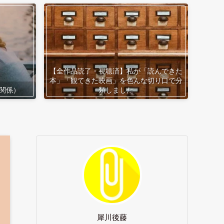
【全作品読了・視聴済】私が「読んできた
本」「観てきた映画」を色んな切り口で分
関係）
類しました
犀川後藤