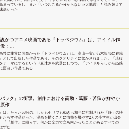
高まっているし、また「いつ起こるか分からない巨大地震」と読み替えて
味深かった
小説かつアニメ映画である『トラペジウム』は、アイドル作
声優：…
画共に非常に面白かった『トラペジウム』は、高山一実が乃木坂46に在籍
」として出版した作品であり、そのクオリティに驚かされました。「現役
をテーマにするというド直球さを武器にしつつ、「アイドルらしからぬ感
に面白い作品である
クバック』の衝撃。創作における衝動・葛藤・苦悩が鮮やか
（原作…
』は、たった58分の、しかもセリフも動きも相当に抑制された「静」の映
もたらす作品だった。漫画を描くことに情熱を燃やす2人の小学生が出会
、「『創作』に限らず、何かに全力で立ち向かったことがあるすべての
はずだ