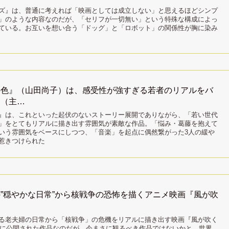
ズ』は、普通に考えれば「映画としては成立しない」と思えるほどシンプ
」のような内容なのだが、「セリフが一切無い」という特殊な構成によっ
ている。お互いを想い合う「ドッグ」と「ロボット」の関係性が胸に染み
の色』（山田尚子）は、感受性が強すぎる若者のリアルをバ
す（主…
』は、これといった起伏のないストーリー展開でありながら、「若い世代
」をとてもリアルに描き出す雰囲気が素敵な作品。「悩み・葛藤を抱えて
いう雰囲気をベースにしつつ、「音楽」を起点に偶然繋がった3人の緩や
惹きつけられた
”穏やかな日常”から核戦争の恐怖を描くアニメ映画『風が吹
る老夫婦の日常から「核戦争」の危機をリアルに描き出す映画『風が吹く
7年に公開された作品なのだが、今まさに観るべき作品ではないかと。世界