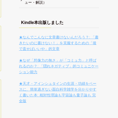
ュー・解説）
Kindle本出版しました
★なんでこんなに文章書けないんだろう？: 「書
きたいのに書けない！」を克服するための「後
で直せばいいや」的文章
★なぜ「想像力の無さ」が「コミュ力」と呼ば
れるのか？: 「隠れネガティブ」的コミュニケー
ション能力
★天才・アインシュタインの生涯・功績をベー
スに、簡単過ぎない面白科学雑学を分かりやす
く書いた本: 相対性理論も宇宙論も量子論も 完
全版