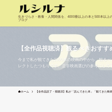
生きづらさ・教養・人間関係を、4000冊以上の本と500本以
ブログ
【全作品視聴済】観るべきおすす
今まで私が観てきた1000本の映画の中から、観る
レクトしたつもりです。是非映画選びの参考にして
ホーム
【全作品読了・視聴済】私が「読んできた本」「観てきた映