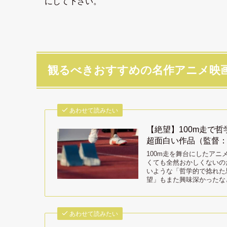
にして下さい。
観るべきおすすめの名作アニメ映
あわせて読みたい
【絶望】100m走で
超面白い作品（監督
100m走を舞台にしたア
くても全然おかしくないの
いような「哲学的で捻れた
望」もまた興味深かったな
あわせて読みたい