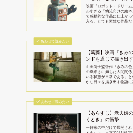
映画『ロボット・ドリーム
ルすぎる「幼児向けの絵本
て感動的な作品に仕上がっ
入る、とても素敵な作品だ
あわせて読みたい
【葛藤】映画『きみ
ンドを通じて描き出
山田尚子監督作『きみの色
の繊細さに満ちた人間関係
いる状態が日常である」と
かな日々を描き出す物語に
あわせて読みたい
【あらすじ】老夫婦の
くとき』の衝撃
一軒家の中だけで展開され
とき』は、日本では198