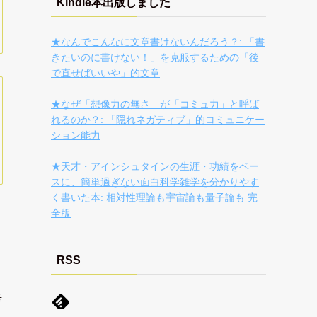
Kindle本出版しました
★なんでこんなに文章書けないんだろう？: 「書
きたいのに書けない！」を克服するための「後
で直せばいいや」的文章
★なぜ「想像力の無さ」が「コミュ力」と呼ば
れるのか？: 「隠れネガティブ」的コミュニケー
ション能力
★天才・アインシュタインの生涯・功績をベー
スに、簡単過ぎない面白科学雑学を分かりやす
く書いた本: 相対性理論も宇宙論も量子論も 完
全版
RSS
考