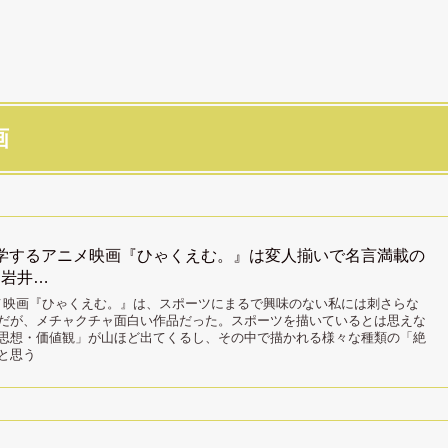
画
哲学するアニメ映画『ひゃくえむ。』は変人揃いで名言満載の
：岩井…
ニメ映画『ひゃくえむ。』は、スポーツにまるで興味のない私には刺さらな
だが、メチャクチャ面白い作品だった。スポーツを描いているとは思えな
思想・価値観」が山ほど出てくるし、その中で描かれる様々な種類の「絶
と思う