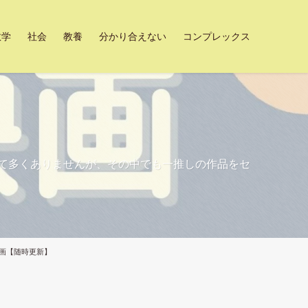
数学
社会
教養
分かり合えない
コンプレックス
して多くありませんが、その中でも一推しの作品をセ
画【随時更新】