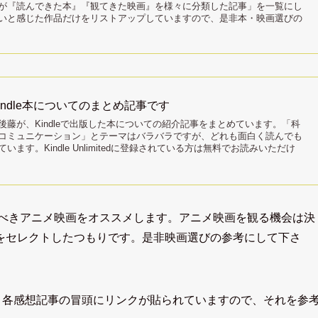
が『読んできた本』『観てきた映画』を様々に分類した記事」を一覧にし
いと感じた作品だけをリストアップしていますので、是非本・映画選びの
ndle本についてのまとめ記事です
藤が、Kindleで出版した本についての紹介記事をまとめています。「科
コミュニケーション」とテーマはバラバラですが、どれも面白く読んでも
ます。Kindle Unlimitedに登録されている方は無料でお読みいただけ
るべきアニメ映画をオススメします。アニメ映画を観る機会は決
をセレクトしたつもりです。是非映画選びの参考にして下さ
は、各感想記事の冒頭にリンクが貼られていますので、それを参