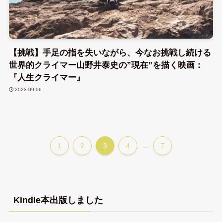
【挑戦】手足の指を失いながら、今なお挑戦し続ける
世界的クライマー山野井泰史の”現在”を描く映画：
『人生クライマー』
2023-09-06
1
2
3
4
...
7
Kindle本出版しました