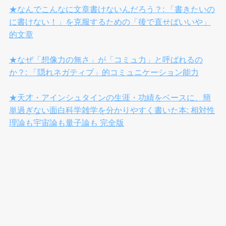
★なんでこんなに文章書けないんだろう？: 「書きたいの
に書けない！」を克服するための「後で直せばいいや」
的文章
★なぜ「想像力の無さ」が「コミュ力」と呼ばれるの
か？: 「隠れネガティブ」的コミュニケーション能力
★天才・アインシュタインの生涯・功績をベースに、簡
単過ぎない面白科学雑学を分かりやすく書いた本: 相対性
理論も宇宙論も量子論も 完全版