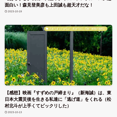
面白い！森見登美彦も上田誠も超天才だな！
2023-10-19
人生うまくいかない・生きづらい【本・映画の感想】
【感想】映画『すずめの戸締まり』（新海誠）は、東
日本大震災後を生きる私達に「逃げ道」をくれる（松
村北斗が上手くてビックリした）
2023-10-13