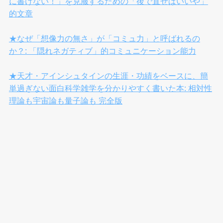
に書けない！」を克服するための「後で直せばいいや」
的文章
★なぜ「想像力の無さ」が「コミュ力」と呼ばれるの
か？: 「隠れネガティブ」的コミュニケーション能力
★天才・アインシュタインの生涯・功績をベースに、簡
単過ぎない面白科学雑学を分かりやすく書いた本: 相対性
理論も宇宙論も量子論も 完全版