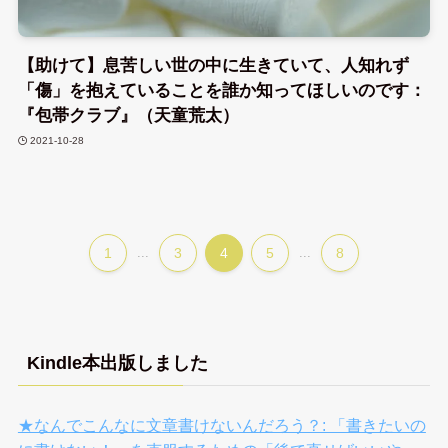
【助けて】息苦しい世の中に生きていて、人知れず
「傷」を抱えていることを誰か知ってほしいのです：
『包帯クラブ』（天童荒太）
2021-10-28
1
...
3
4
5
...
8
Kindle本出版しました
★なんでこんなに文章書けないんだろう？: 「書きたいの