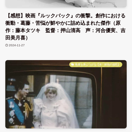
【感想】映画『ルックバック』の衝撃。創作における
衝動・葛藤・苦悩が鮮やかに詰め込まれた傑作（原
作：藤本タツキ 監督：押山清高 声：河合優実、吉
田美月喜）
2024-11-27
教養を身につける【本・映画の感想】