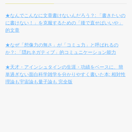
★なんでこんなに文章書けないんだろう？: 「書きたいの
に書けない！」を克服するための「後で直せばいいや」
的文章
★なぜ「想像力の無さ」が「コミュ力」と呼ばれるの
か？: 「隠れネガティブ」的コミュニケーション能力
★天才・アインシュタインの生涯・功績をベースに、簡
単過ぎない面白科学雑学を分かりやすく書いた本: 相対性
理論も宇宙論も量子論も 完全版