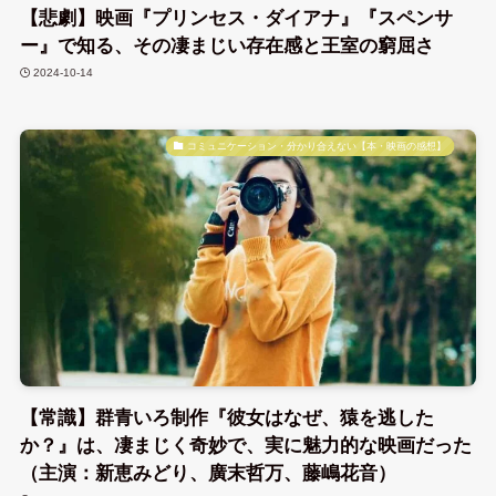
【悲劇】映画『プリンセス・ダイアナ』『スペンサ
ー』で知る、その凄まじい存在感と王室の窮屈さ
2024-10-14
コミュニケーション・分かり合えない【本・映画の感想】
【常識】群青いろ制作『彼女はなぜ、猿を逃した
か？』は、凄まじく奇妙で、実に魅力的な映画だった
（主演：新恵みどり、廣末哲万、藤嶋花音）