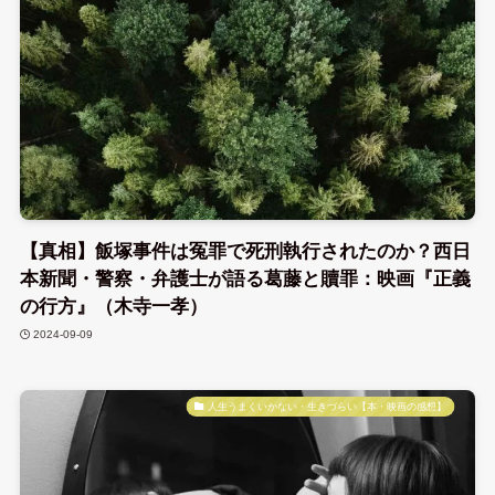
【真相】飯塚事件は冤罪で死刑執行されたのか？西日
本新聞・警察・弁護士が語る葛藤と贖罪：映画『正義
の行方』（木寺一孝）
2024-09-09
人生うまくいかない・生きづらい【本・映画の感想】