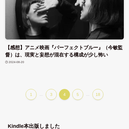
【感想】アニメ映画『パーフェクトブルー』（今敏監
督）は、現実と妄想が混在する構成が少し怖い
2024-08-20
1
...
3
4
5
...
18
Kindle本出版しました