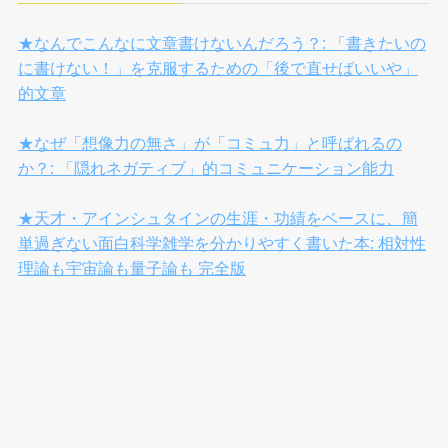
★なんでこんなに文章書けないんだろう？: 「書きたいの
に書けない！」を克服するための「後で直せばいいや」
的文章
★なぜ「想像力の無さ」が「コミュ力」と呼ばれるの
か？: 「隠れネガティブ」的コミュニケーション能力
★天才・アインシュタインの生涯・功績をベースに、簡
単過ぎない面白科学雑学を分かりやすく書いた本: 相対性
理論も宇宙論も量子論も 完全版