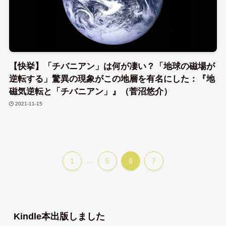
【快挙】「チバニアン」は何が凄い？「地球の磁場が
逆転する」驚異の現象がこの地層を有名にした：『地
磁気逆転と「チバニアン」』（菅沼悠介）
2021-11-15
1
...
5
6
7
Kindle本出版しました