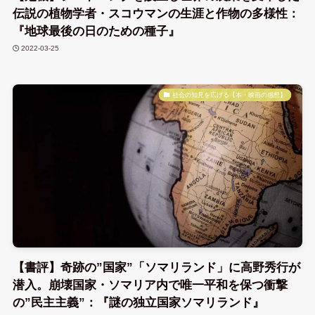
伝説の植物学者・スコウマンの生涯と作物の多様性：
『地球最後の日のための種子』
2022-03-25
社会の知見を広げる【本・映画の感想】
【書評】奇跡の”国家”「ソマリランド」に高野秀行が
潜入。崩壊国家・ソマリア内で唯一平和を保つ衝撃
の”民主主義”：『謎の独立国家ソマリランド』