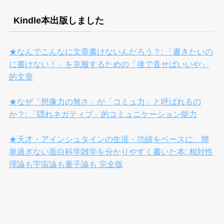
Kindle本出版しました
★なんでこんなに文章書けないんだろう？: 「書きたいの
に書けない！」を克服するための「後で直せばいいや」
的文章
★なぜ「想像力の無さ」が「コミュ力」と呼ばれるの
か？: 「隠れネガティブ」的コミュニケーション能力
★天才・アインシュタインの生涯・功績をベースに、簡
単過ぎない面白科学雑学を分かりやすく書いた本: 相対性
理論も宇宙論も量子論も 完全版