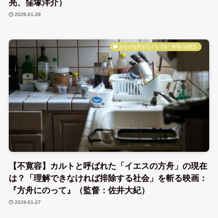
亮、窪塚洋介）
2026-01-29
社会の知見を広げる【本・映画の感想】
【不寛容】カルトと呼ばれた「イエスの方舟」の現在
は？「理解できなければ排除する社会」を斬る映画：
『方舟にのって』（監督：佐井大紀）
2026-01-27