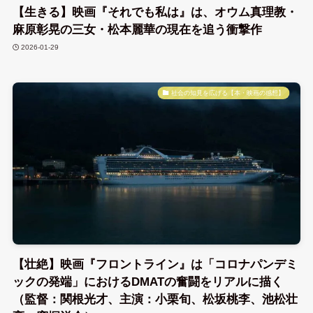
【生きる】映画『それでも私は』は、オウム真理教・
麻原彰晃の三女・松本麗華の現在を追う衝撃作
2026-01-29
社会の知見を広げる【本・映画の感想】
【壮絶】映画『フロントライン』は「コロナパンデミ
ックの発端」におけるDMATの奮闘をリアルに描く
（監督：関根光才、主演：小栗旬、松坂桃李、池松壮