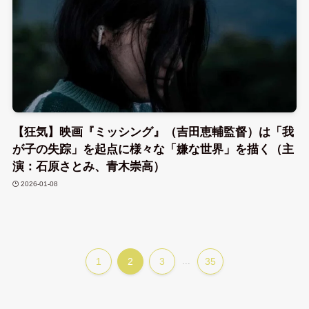
【狂気】映画『ミッシング』（吉田恵輔監督）は「我
が子の失踪」を起点に様々な「嫌な世界」を描く（主
演：石原さとみ、青木崇高）
2026-01-08
1
2
3
...
35