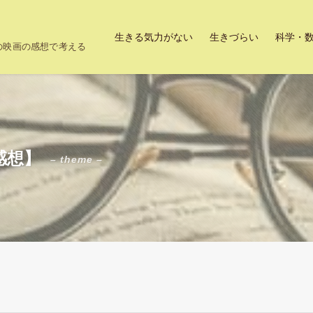
生きる気力がない
生きづらい
科学・
上の映画の感想で考える
感想】
– theme –