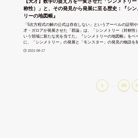
【天才】数学の捉え方を一変させた「シンメトリー
称性）」と、その発見から発展に至る歴史：『シン
リーの地図帳』
「5次方程式の解の公式は存在しない」というアーベルの証明や
才・ガロアが発展させた「群論」は、「シンメトリー（対称性
いう領域に新たな光を当てた。『シンメトリーの地図帳』をベ
に、「シンメトリー」の発展と「モンスター」の発見の物語を
2021-08-17
1
...
58
5