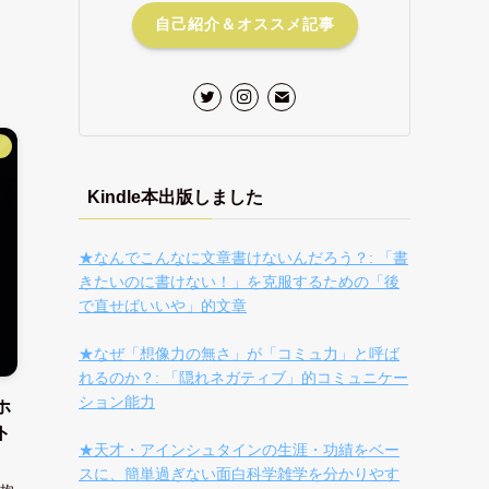
自己紹介＆オススメ記事
】
Kindle本出版しました
★なんでこんなに文章書けないんだろう？: 「書
きたいのに書けない！」を克服するための「後
で直せばいいや」的文章
★なぜ「想像力の無さ」が「コミュ力」と呼ば
れるのか？: 「隠れネガティブ」的コミュニケー
ション能力
ホ
ト
★天才・アインシュタインの生涯・功績をベー
スに、簡単過ぎない面白科学雑学を分かりやす