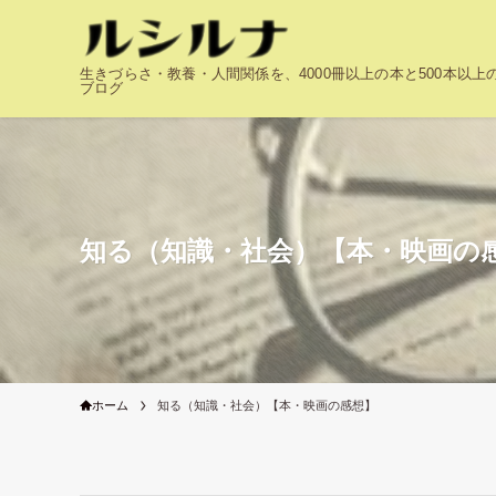
生きづらさ・教養・人間関係を、4000冊以上の本と500本以
ブログ
知る（知識・社会）【本・映画の
ホーム
知る（知識・社会）【本・映画の感想】