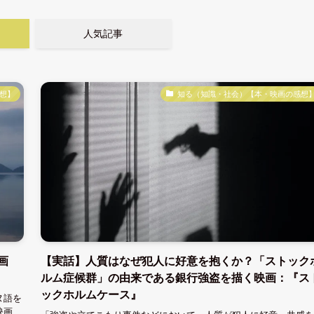
人気記事
想】
知る（知識・社会）【本・映画の感想
画
【実話】人質はなぜ犯人に好意を抱くか？「ストック
ルム症候群」の由来である銀行強盗を描く映画：『ス
ックホルムケース』
ヌ語を
映画