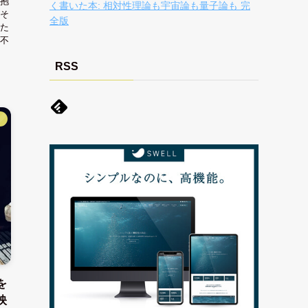
抱
く書いた本: 相対性理論も宇宙論も量子論も 完
そ
全版
た
不
RSS
】
を
映