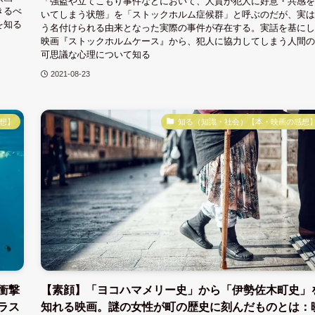
「強盗や立てこもり事件などにおいて、人質が犯人に好意・共感を
きるべ
いてしまう状態」を「ストックホルム症候群」と呼ぶのだが、実は
を知る
う名付けられる由来となった実際の事件が存在する。実話を基にし
映画『ストックホルムケース』から、犯人に協力してしまう人間の
可思議な心理について知る
2021-08-23
想】
知る（知識・社会）【本・映画の感想
衝撃
【素顔】「ヨコハマメリー史」から「伊勢佐木町史」
ラス
知れる映画。謎の女性が町の歴史に刻んだものとは：