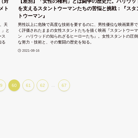
（対
【差別】「女性の権利」とは闘争の歴史だ。ハリウッ
メト
を支えるスタントウーマンたちの苦悩と挑戦：『スタ
トウーマン』
、天
男性以上に危険で高度な技術を要するのに、男性優位な映画業界で
）」と
く評価されたままの女性スタントたちを描く映画『スタントウーマ
ース
ン ハリウッドの知られざるヒーローたち』。女性スタントの圧倒
知る
な努力・技術と、その奮闘の歴史を知る。
2021-08-16
9
60
61
62
...
67