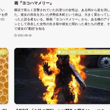
画『ヨコハマメリー』
てい
横浜で長らく目撃されていた白塗りの女性は、ある時から姿を消し
クを摂
た。彼女の存在を欠いた伊勢佐木町という街は、大きく変わってし
クの
ったと語る者もいる。映画『ヨコハマメリー』から、ある種のアイ
ンとして存在した女性の生き様や彼女と関わった者たちの歴史、そ
て彼女の”素顔”を知る
2021-08-18
想】
知る（知識・社会）【本・映画の感想